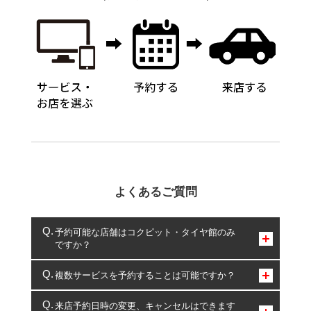
よくあるご質問
予約可能な店舗はコクピット・タイヤ館のみ
ですか？
コクピット・タイヤ館のみとなります。
複数サービスを予約することは可能ですか？
複数サービスのご予約は可能です。
来店予約日時の変更、キャンセルはできます