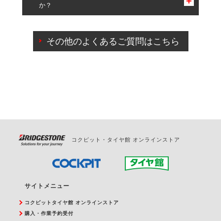
か？
一部の商品・サービスの組み合わせに限り、同時にご予約が
出来ないものもございます。
ご来店予約日の3営業日前までマイページからの予約
日変更が可能です。
その他のよくあるご質問はこちら
ご来店予約日の3営業日前を過ぎている場合のご予約
の日時変更につきましては、直接ご予約の店舗まで
お問合せください。
また、やむを得ない事由によりご予約のキャンセル
をご希望の際は、直接ご予約いただいた店舗へご連
絡ください。
コクピット・タイヤ館 オンラインストア
サイトメニュー
コクピットタイヤ館 オンラインストア
購入・作業予約受付