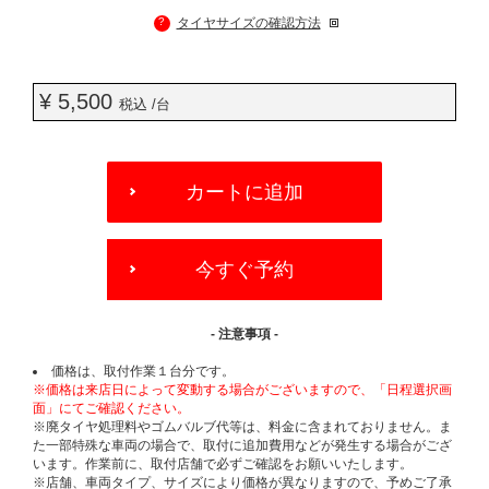
?
タイヤサイズの確認方法
¥ 5,500
税込 /台
ADD
TO
カートに追加
CART
OPTIONS
今すぐ予約
- 注意事項 -
価格は、取付作業１台分です。
※価格は来店日によって変動する場合がございますので、「日程選択画
面」にてご確認ください。
※廃タイヤ処理料やゴムバルブ代等は、料金に含まれておりません。ま
た一部特殊な車両の場合で、取付に追加費用などが発生する場合がござ
います。作業前に、取付店舗で必ずご確認をお願いいたします。
※店舗、車両タイプ、サイズにより価格が異なりますので、予めご了承