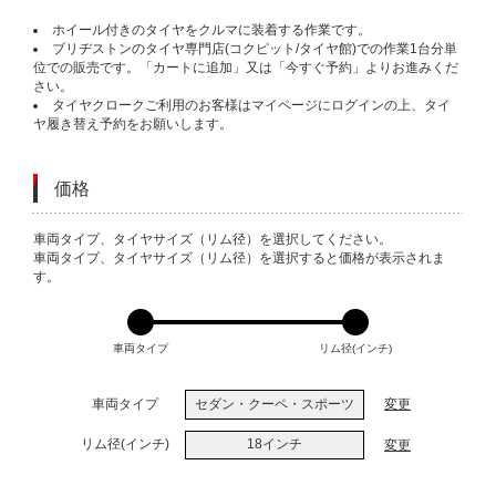
ホイール付きのタイヤをクルマに装着する作業です。
ブリヂストンのタイヤ専門店(コクピット/タイヤ館)での作業1台分単
位での販売です。「カートに追加」又は「今すぐ予約」よりお進みくだ
さい。
タイヤクロークご利用のお客様はマイページにログインの上、タイ
ヤ履き替え予約をお願いします。
価格
VARIATIONS
車両タイプ、タイヤサイズ（リム径）を選択してください。
車両タイプ、タイヤサイズ（リム径）を選択すると価格が表示されま
す。
車両タイプ
リム径(インチ)
車両タイプ
セダン・クーペ・スポーツ
変更
リム径(インチ)
18インチ
変更