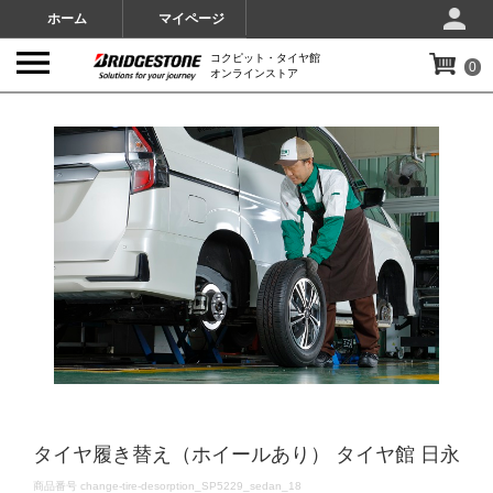
ホーム
マイページ
コクピット・タイヤ館
0
オンラインストア
IMAGES
タイヤ履き替え（ホイールあり） タイヤ館 日永
DETAILS
商品番号
change-tire-desorption_SP5229_sedan_18