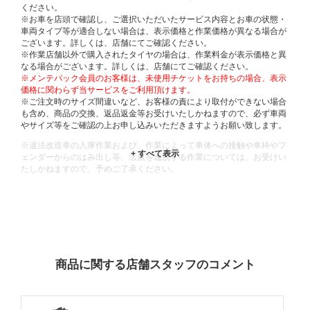
ください。
※お車を店頭で確認し、ご選択いただいたサービス内容とお車の状態・
車両タイプ等が適合しない場合は、表示価格と作業価格が異なる場合が
ございます。詳しくは、店舗にてご確認ください。
※作業店舗以外で購入されたタイヤの場合は、作業料金が表示価格と異
なる場合がございます。詳しくは、店舗にてご確認ください。
※メンテパック会員のお客様は、未使用チケットをお持ちの場合、表示
価格に関わらず当サービスをご利用頂けます。
※ご注文時のサイズ間違いなど、お客様の責により取付ができない場合
も含め、商品の交換、返品返金等お受けいたしかねますので、必ず車両
やサイズ等をご確認の上お申し込みいただきますようお願い致します。
※違法改造車の入庫作業および、作業によって車体への接触や車枠やフ
ェンダーからのはみ出し等、法規を逸脱する作業については、お受けい
たしかねますので、予めご了承ください。
※輸入車や一部希少車種等には対応できない場合もございます。
※おクルマの状態(作業の安全性を確保できない場合など含め)によって
は、ご来店当日であっても、作業をお断りさせて頂く場合もございま
す。
ADDITIONAL
INFORMATION
商品に関する店舗スタッフのコメント