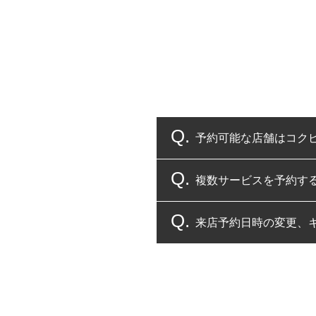
予約可能な店舗はコク
複数サービスを予約す
コクピット・タイヤ館
来店予約日時の変更、
複数サービスのご予約
一部の商品・サービスの組み合
ご来店予約日の3営業
ご来店予約日の3営業
ください。
また、やむを得ない事