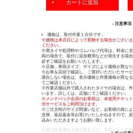
カートに追加
TO
CART
OPTIONS
- 注意事項 
価格は、取付作業１台分です。
※価格は来店日によって変動する場合がござい
ください。
※廃タイヤ処理料やゴムバルブ代等は、料金に
両の場合で、取付に追加費用などが発生する場
必ずご確認をお願いいたします。
※店舗、車両タイプ、サイズにより価格が異な
※お車を店頭で確認し、ご選択いただいたサー
適合しない場合は、表示価格と作業価格が異な
てご確認ください。
※作業店舗以外で購入されたタイヤの場合は、
います。詳しくは、店舗にてご確認ください。
※メンテパック会員のお客様は、未使用チケッ
当サービスをご利用頂けます。
※ご注文時のサイズ間違いなど、お客様の責に
交換、返品返金等お受けいたしかねますので、
込みいただきますようお願い致します。
※違法改造車の入庫作業および、作業によって