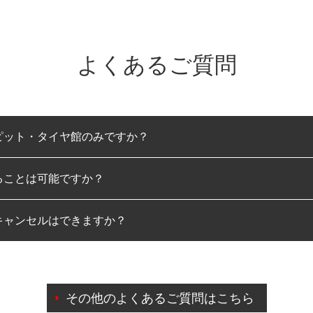
よくあるご質問
ピット・タイヤ館のみですか？
ることは可能ですか？
のみとなります。
キャンセルはできますか？
は可能です。
わせに限り、同時にご予約が出来ないものもございます。
日前までマイページからの予約日変更が可能です。
日前を過ぎている場合のご予約の日時変更につきましては、直
その他のよくあるご質問はこちら
由によりご予約のキャンセルをご希望の際は、直接ご予約いた