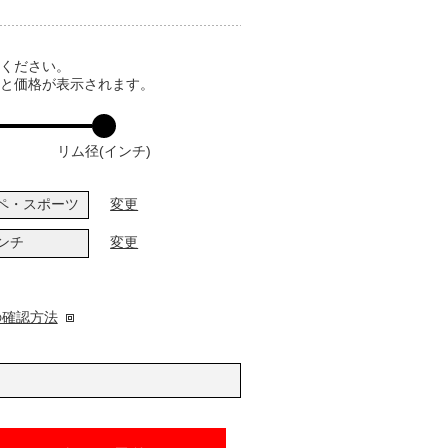
てください。
ると価格が表示されます。
リム径(インチ)
ペ・スポーツ
変更
インチ
変更
の確認方法