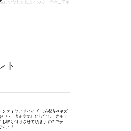
お受けいたしかねますので、予めご了承
合もございます。
場合など含め)によっては、ご来店当日
ざいます。
ント
トンタイヤアドバイザーが残溝やキズ
を行い、適正空気圧に設定し、専用工
にお取り付けさせて頂きますので安
ですよ！