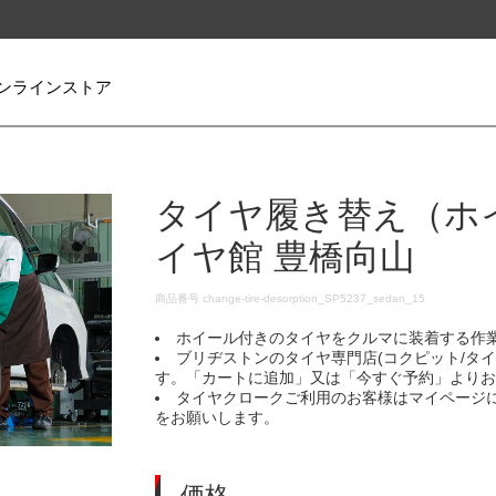
ンラインストア
タイヤ履き替え（ホ
イヤ館 豊橋向山
DETAILS
商品番号
change-tire-desorption_SP5237_sedan_15
ホイール付きのタイヤをクルマに装着する作
ブリヂストンのタイヤ専門店(コクピット/タ
す。「カートに追加」又は「今すぐ予約」より
タイヤクロークご利用のお客様はマイページ
をお願いします。
価格