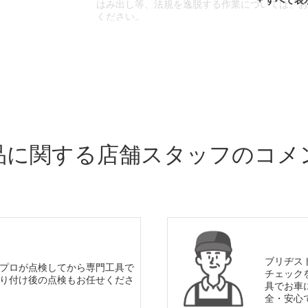
はみ出し等、法規を逸脱する作業については、
ください。
※輸入車や一部希少車種等には対応できない場
※おクルマの状態(作業の安全性を確保できない
であっても、作業をお断りさせて頂く場合もご
品に関する店舗スタッフのコメ
ブリヂス
プロが点検してから専門工具で
チェック
り付け後の点検もお任せくださ
具でお車
全・安心