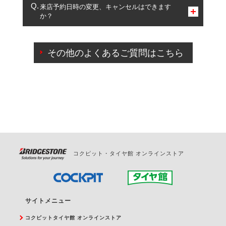
複数サービスのご予約は可能です。
来店予約日時の変更、キャンセルはできます
か？
一部の商品・サービスの組み合わせに限り、同時にご予約が
出来ないものもございます。
ご来店予約日の3営業日前までマイページからの予約
日変更が可能です。
その他のよくあるご質問はこちら
ご来店予約日の3営業日前を過ぎている場合のご予約
の日時変更につきましては、直接ご予約の店舗まで
お問合せください。
また、やむを得ない事由によりご予約のキャンセル
をご希望の際は、直接ご予約いただいた店舗へご連
絡ください。
コクピット・タイヤ館 オンラインストア
サイトメニュー
コクピットタイヤ館 オンラインストア