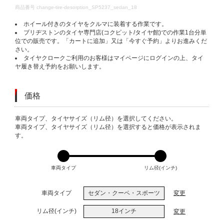
DETAILS
商品番号
change-tire-desorption_SP5237_sedan_18
ホイール付きのタイヤをクルマに装着する作業です。
ブリヂストンのタイヤ専門店(コクピット/タイヤ館)での作業1台分単
位での販売です。「カートに追加」又は「今すぐ予約」よりお進みくだ
さい。
タイヤクロークご利用のお客様はマイページにログインの上、タイ
ヤ履き替え予約をお願いします。
価格
VARIATIONS
車両タイプ、タイヤサイズ（リム径）を選択してください。
車両タイプ、タイヤサイズ（リム径）を選択すると価格が表示されま
す。
車両タイプ
リム径(インチ)
車両タイプ
セダン・クーペ・スポーツ
変更
リム径(インチ)
18インチ
変更