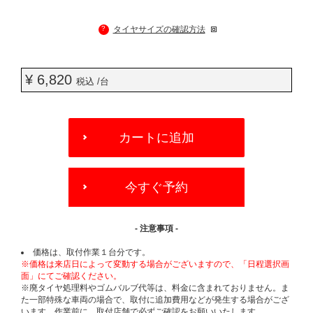
?
タイヤサイズの確認方法
¥ 6,820
税込 /台
ADD
TO
カートに追加
CART
OPTIONS
今すぐ予約
- 注意事項 -
価格は、取付作業１台分です。
※価格は来店日によって変動する場合がございますので、「日程選択画
面」にてご確認ください。
※廃タイヤ処理料やゴムバルブ代等は、料金に含まれておりません。ま
た一部特殊な車両の場合で、取付に追加費用などが発生する場合がござ
います。作業前に、取付店舗で必ずご確認をお願いいたします。