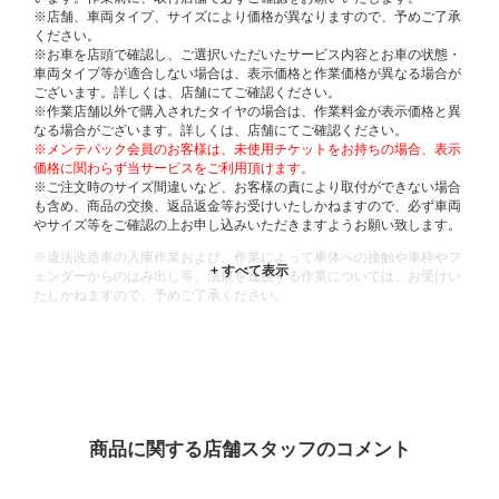
※店舗、車両タイプ、サイズにより価格が異なりますので、予めご了承
ください。
※お車を店頭で確認し、ご選択いただいたサービス内容とお車の状態・
車両タイプ等が適合しない場合は、表示価格と作業価格が異なる場合が
ございます。詳しくは、店舗にてご確認ください。
※作業店舗以外で購入されたタイヤの場合は、作業料金が表示価格と異
なる場合がございます。詳しくは、店舗にてご確認ください。
※メンテパック会員のお客様は、未使用チケットをお持ちの場合、表示
価格に関わらず当サービスをご利用頂けます。
※ご注文時のサイズ間違いなど、お客様の責により取付ができない場合
も含め、商品の交換、返品返金等お受けいたしかねますので、必ず車両
やサイズ等をご確認の上お申し込みいただきますようお願い致します。
※違法改造車の入庫作業および、作業によって車体への接触や車枠やフ
ェンダーからのはみ出し等、法規を逸脱する作業については、お受けい
たしかねますので、予めご了承ください。
※輸入車や一部希少車種等には対応できない場合もございます。
※おクルマの状態(作業の安全性を確保できない場合など含め)によって
は、ご来店当日であっても、作業をお断りさせて頂く場合もございま
す。
ADDITIONAL
INFORMATION
商品に関する店舗スタッフのコメント