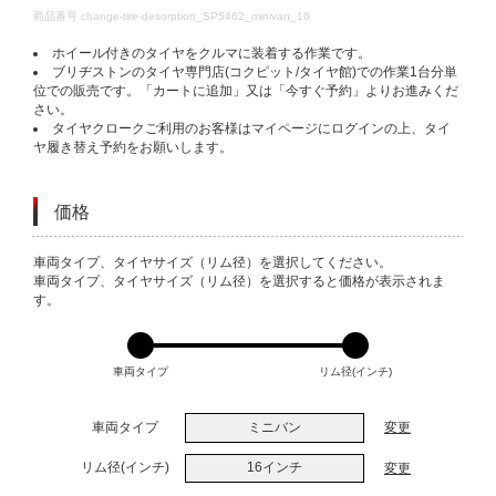
DETAILS
商品番号
change-tire-desorption_SP5462_minivan_16
ホイール付きのタイヤをクルマに装着する作業です。
ブリヂストンのタイヤ専門店(コクピット/タイヤ館)での作業1台分単
位での販売です。「カートに追加」又は「今すぐ予約」よりお進みくだ
さい。
タイヤクロークご利用のお客様はマイページにログインの上、タイ
ヤ履き替え予約をお願いします。
価格
VARIATIONS
車両タイプ、タイヤサイズ（リム径）を選択してください。
車両タイプ、タイヤサイズ（リム径）を選択すると価格が表示されま
す。
車両タイプ
リム径(インチ)
車両タイプ
ミニバン
変更
リム径(インチ)
16インチ
変更