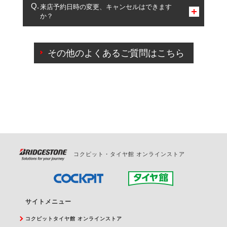
複数サービスのご予約は可能です。
来店予約日時の変更、キャンセルはできます
か？
一部の商品・サービスの組み合わせに限り、同時にご予約が
出来ないものもございます。
ご来店予約日の3営業日前までマイページからの予約
日変更が可能です。
その他のよくあるご質問はこちら
ご来店予約日の3営業日前を過ぎている場合のご予約
の日時変更につきましては、直接ご予約の店舗まで
お問合せください。
また、やむを得ない事由によりご予約のキャンセル
をご希望の際は、直接ご予約いただいた店舗へご連
絡ください。
コクピット・タイヤ館 オンラインストア
サイトメニュー
コクピットタイヤ館 オンラインストア