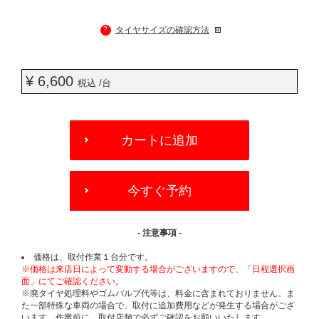
?
タイヤサイズの確認方法
¥ 6,600
税込 /台
ADD
TO
カートに追加
CART
OPTIONS
今すぐ予約
- 注意事項 -
価格は、取付作業１台分です。
※価格は来店日によって変動する場合がございますので、「日程選択画
面」にてご確認ください。
※廃タイヤ処理料やゴムバルブ代等は、料金に含まれておりません。ま
た一部特殊な車両の場合で、取付に追加費用などが発生する場合がござ
います。作業前に、取付店舗で必ずご確認をお願いいたします。