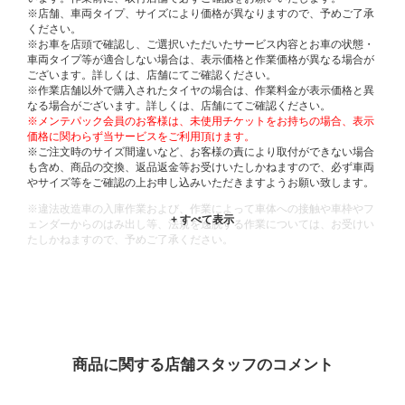
※店舗、車両タイプ、サイズにより価格が異なりますので、予めご了承
ください。
※お車を店頭で確認し、ご選択いただいたサービス内容とお車の状態・
車両タイプ等が適合しない場合は、表示価格と作業価格が異なる場合が
ございます。詳しくは、店舗にてご確認ください。
※作業店舗以外で購入されたタイヤの場合は、作業料金が表示価格と異
なる場合がございます。詳しくは、店舗にてご確認ください。
※メンテパック会員のお客様は、未使用チケットをお持ちの場合、表示
価格に関わらず当サービスをご利用頂けます。
※ご注文時のサイズ間違いなど、お客様の責により取付ができない場合
も含め、商品の交換、返品返金等お受けいたしかねますので、必ず車両
やサイズ等をご確認の上お申し込みいただきますようお願い致します。
※違法改造車の入庫作業および、作業によって車体への接触や車枠やフ
ェンダーからのはみ出し等、法規を逸脱する作業については、お受けい
たしかねますので、予めご了承ください。
※輸入車や一部希少車種等には対応できない場合もございます。
※おクルマの状態(作業の安全性を確保できない場合など含め)によって
は、ご来店当日であっても、作業をお断りさせて頂く場合もございま
す。
ADDITIONAL
INFORMATION
商品に関する店舗スタッフのコメント