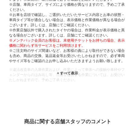
※店舗、車両タイプ、サイズにより価格が異なりますので、予めご了承
ください。
※お車を店頭で確認し、ご選択いただいたサービス内容とお車の状態・
車両タイプ等が適合しない場合は、表示価格と作業価格が異なる場合が
ございます。詳しくは、店舗にてご確認ください。
※作業店舗以外で購入されたタイヤの場合は、作業料金が表示価格と異
なる場合がございます。詳しくは、店舗にてご確認ください。
※メンテパック会員のお客様は、未使用チケットをお持ちの場合、表示
価格に関わらず当サービスをご利用頂けます。
※ご注文時のサイズ間違いなど、お客様の責により取付ができない場合
も含め、商品の交換、返品返金等お受けいたしかねますので、必ず車両
やサイズ等をご確認の上お申し込みいただきますようお願い致します。
※違法改造車の入庫作業および、作業によって車体への接触や車枠やフ
ェンダーからのはみ出し等、法規を逸脱する作業については、お受けい
たしかねますので、予めご了承ください。
※輸入車や一部希少車種等には対応できない場合もございます。
※おクルマの状態(作業の安全性を確保できない場合など含め)によって
は、ご来店当日であっても、作業をお断りさせて頂く場合もございま
す。
ADDITIONAL
INFORMATION
商品に関する店舗スタッフのコメント