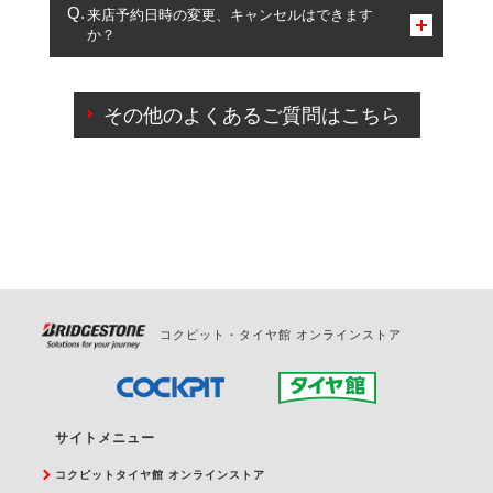
複数サービスのご予約は可能です。
来店予約日時の変更、キャンセルはできます
か？
一部の商品・サービスの組み合わせに限り、同時にご予約が
出来ないものもございます。
ご来店予約日の3営業日前までマイページからの予約
日変更が可能です。
その他のよくあるご質問はこちら
ご来店予約日の3営業日前を過ぎている場合のご予約
の日時変更につきましては、直接ご予約の店舗まで
お問合せください。
また、やむを得ない事由によりご予約のキャンセル
をご希望の際は、直接ご予約いただいた店舗へご連
絡ください。
コクピット・タイヤ館 オンラインストア
サイトメニュー
コクピットタイヤ館 オンラインストア