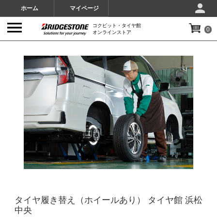
ホーム
マイページ
コクピット・タイヤ館
0
オンラインストア
IMAGES
タイヤ履き替え（ホイールあり） タイヤ館 浜松
中央