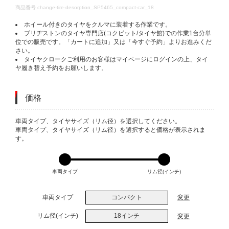
DETAILS
商品番号
change-tire-desorption_SP5465_compact-car_18
ホイール付きのタイヤをクルマに装着する作業です。
ブリヂストンのタイヤ専門店(コクピット/タイヤ館)での作業1台分単
位での販売です。「カートに追加」又は「今すぐ予約」よりお進みくだ
さい。
タイヤクロークご利用のお客様はマイページにログインの上、タイ
ヤ履き替え予約をお願いします。
価格
VARIATIONS
車両タイプ、タイヤサイズ（リム径）を選択してください。
車両タイプ、タイヤサイズ（リム径）を選択すると価格が表示されま
す。
車両タイプ
リム径(インチ)
車両タイプ
コンパクト
変更
リム径(インチ)
18インチ
変更