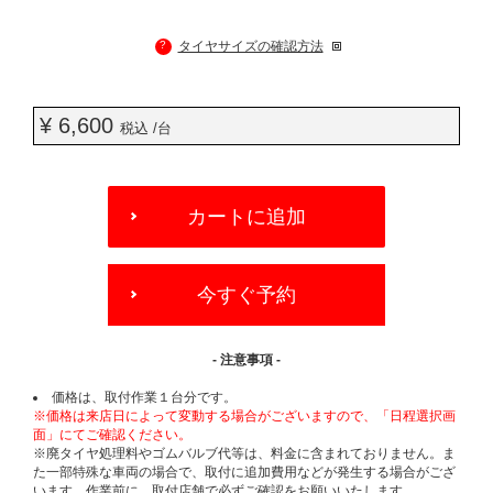
?
タイヤサイズの確認方法
¥ 6,600
税込 /台
ADD
TO
カートに追加
CART
OPTIONS
今すぐ予約
- 注意事項 -
価格は、取付作業１台分です。
※価格は来店日によって変動する場合がございますので、「日程選択画
面」にてご確認ください。
※廃タイヤ処理料やゴムバルブ代等は、料金に含まれておりません。ま
た一部特殊な車両の場合で、取付に追加費用などが発生する場合がござ
います。作業前に、取付店舗で必ずご確認をお願いいたします。