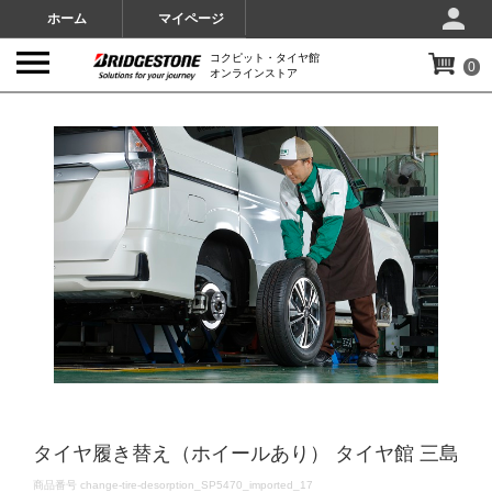
ホーム
マイページ
コクピット・タイヤ館
0
オンラインストア
IMAGES
タイヤ履き替え（ホイールあり） タイヤ館 三島
DETAILS
商品番号
change-tire-desorption_SP5470_imported_17