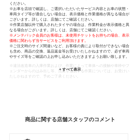
ください。
※お車を店頭で確認し、ご選択いただいたサービス内容とお車の状態・
車両タイプ等が適合しない場合は、表示価格と作業価格が異なる場合が
ございます。詳しくは、店舗にてご確認ください。
※作業店舗以外で購入されたタイヤの場合は、作業料金が表示価格と異
なる場合がございます。詳しくは、店舗にてご確認ください。
※メンテパック会員のお客様は、未使用チケットをお持ちの場合、表示
価格に関わらず当サービスをご利用頂けます。
※ご注文時のサイズ間違いなど、お客様の責により取付ができない場合
も含め、商品の交換、返品返金等お受けいたしかねますので、必ず車両
やサイズ等をご確認の上お申し込みいただきますようお願い致します。
※違法改造車の入庫作業および、作業によって車体への接触や車枠やフ
ェンダーからのはみ出し等、法規を逸脱する作業については、お受けい
たしかねますので、予めご了承ください。
※輸入車や一部希少車種等には対応できない場合もございます。
※おクルマの状態(作業の安全性を確保できない場合など含め)によって
は、ご来店当日であっても、作業をお断りさせて頂く場合もございま
す。
ADDITIONAL
INFORMATION
商品に関する店舗スタッフのコメント