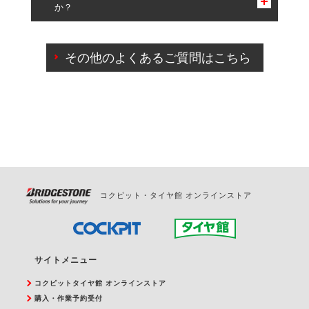
か？
一部の商品・サービスの組み合わせに限り、同時にご予約が
出来ないものもございます。
ご来店予約日の3営業日前までマイページからの予約
日変更が可能です。
その他のよくあるご質問はこちら
ご来店予約日の3営業日前を過ぎている場合のご予約
の日時変更につきましては、直接ご予約の店舗まで
お問合せください。
また、やむを得ない事由によりご予約のキャンセル
をご希望の際は、直接ご予約いただいた店舗へご連
絡ください。
コクピット・タイヤ館 オンラインストア
サイトメニュー
コクピットタイヤ館 オンラインストア
購入・作業予約受付