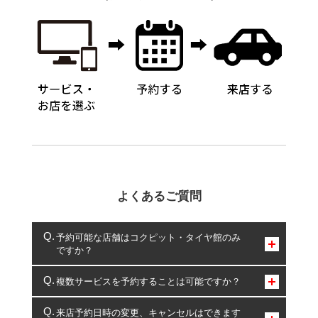
よくあるご質問
予約可能な店舗はコクピット・タイヤ館のみ
ですか？
コクピット・タイヤ館のみとなります。
複数サービスを予約することは可能ですか？
複数サービスのご予約は可能です。
来店予約日時の変更、キャンセルはできます