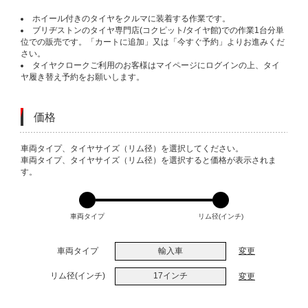
ホイール付きのタイヤをクルマに装着する作業です。
ブリヂストンのタイヤ専門店(コクピット/タイヤ館)での作業1台分単
位での販売です。「カートに追加」又は「今すぐ予約」よりお進みくだ
さい。
タイヤクロークご利用のお客様はマイページにログインの上、タイ
ヤ履き替え予約をお願いします。
価格
VARIATIONS
車両タイプ、タイヤサイズ（リム径）を選択してください。
車両タイプ、タイヤサイズ（リム径）を選択すると価格が表示されま
す。
車両タイプ
リム径(インチ)
車両タイプ
輸入車
変更
リム径(インチ)
17インチ
変更