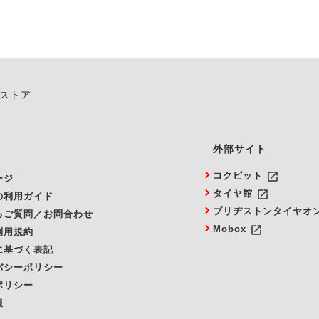
ンストア
外部サイト
launch
コクピット
ージ
launch
タイヤ館
の利用ガイド
ブリヂストンタイヤオ
るご質問／お問合わせ
launch
Mobox
利用規約
に基づく表記
バシーポリシー
ポリシー
報