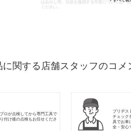
はみ出し等、法規を逸脱する作業については、
ください。
※輸入車や一部希少車種等には対応できない場
※おクルマの状態(作業の安全性を確保できない
であっても、作業をお断りさせて頂く場合もご
品に関する店舗スタッフのコメ
ブリヂス
プロが点検してから専門工具で
チェック
り付け後の点検もお任せくださ
具でお車
全・安心