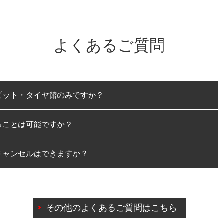
よくあるご質問
ピット・タイヤ館のみですか？
ることは可能ですか？
のみとなります。
キャンセルはできますか？
は可能です。
わせに限り、同時にご予約が出来ないものもございます。
日前までマイページからの予約日変更が可能です。
日前を過ぎている場合のご予約の日時変更につきましては、直
その他のよくあるご質問はこちら
由によりご予約のキャンセルをご希望の際は、直接ご予約いた