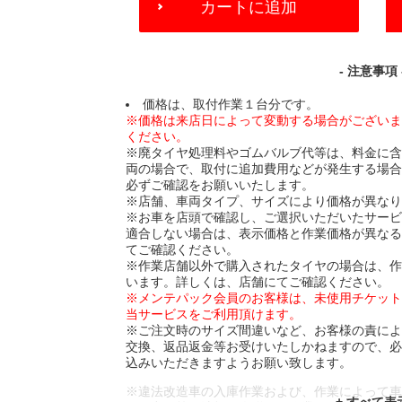
カートに追加
TO
CART
OPTIONS
- 注意事項 
価格は、取付作業１台分です。
※価格は来店日によって変動する場合がござい
ください。
※廃タイヤ処理料やゴムバルブ代等は、料金に
両の場合で、取付に追加費用などが発生する場
必ずご確認をお願いいたします。
※店舗、車両タイプ、サイズにより価格が異な
※お車を店頭で確認し、ご選択いただいたサー
適合しない場合は、表示価格と作業価格が異な
てご確認ください。
※作業店舗以外で購入されたタイヤの場合は、
います。詳しくは、店舗にてご確認ください。
※メンテパック会員のお客様は、未使用チケッ
当サービスをご利用頂けます。
※ご注文時のサイズ間違いなど、お客様の責に
交換、返品返金等お受けいたしかねますので、
込みいただきますようお願い致します。
※違法改造車の入庫作業および、作業によって