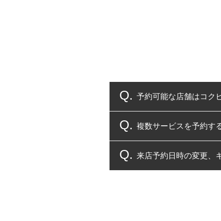
予約可能な店舗はコク
複数サービスを予約す
コクピット・タイヤ館
来店予約日時の変更、
複数サービスのご予約
一部の商品・サービスの組み合
ご来店予約日の3営業
ご来店予約日の3営業
ください。
また、やむを得ない事