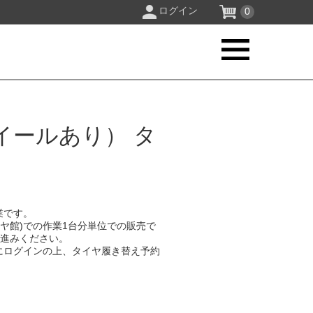
ログイン
0
イールあり） タ
業です。
イヤ館)での作業1台分単位での販売で
お進みください。
にログインの上、タイヤ履き替え予約