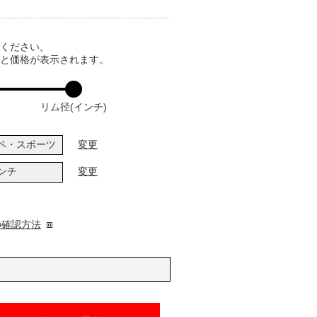
てください。
ると価格が表示されます。
リム径(インチ)
ペ・スポーツ
変更
インチ
変更
の確認方法