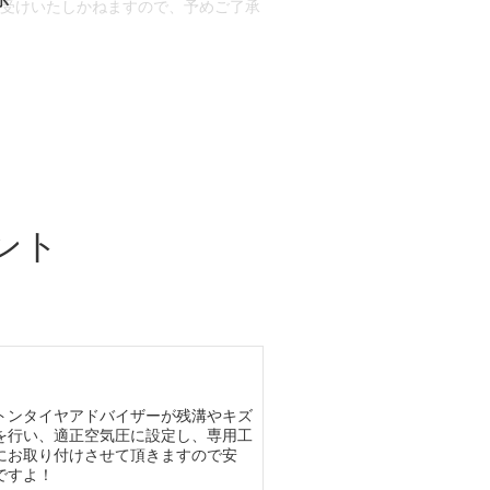
お受けいたしかねますので、予めご了承
合もございます。
場合など含め)によっては、ご来店当日
ざいます。
ント
トンタイヤアドバイザーが残溝やキズ
を行い、適正空気圧に設定し、専用工
にお取り付けさせて頂きますので安
ですよ！