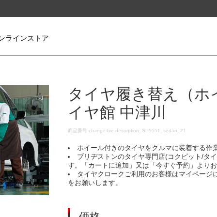
ンラインストア
タイヤ履き替え（ホ
イヤ館 中津川
DETAILS
商品番号
change-tire-desorption_SP5551_sedan_21
ホイール付きのタイヤをクルマに装着する作
ブリヂストンのタイヤ専門店(コクピット/タ
す。「カートに追加」又は「今すぐ予約」より
タイヤクロークご利用のお客様はマイページ
をお願いします。
価格