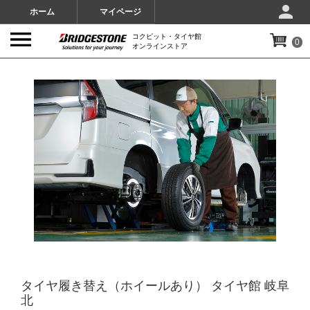
ホーム
マイページ
コクピット・タイヤ館
0
オンラインストア
IMAGES
タイヤ履き替え（ホイールあり） タイヤ館 岐阜
北