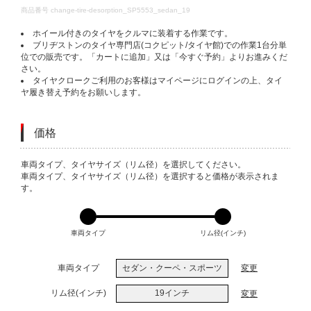
DETAILS
商品番号
change-tire-desorption_SP5553_sedan_19
ホイール付きのタイヤをクルマに装着する作業です。
ブリヂストンのタイヤ専門店(コクピット/タイヤ館)での作業1台分単
位での販売です。「カートに追加」又は「今すぐ予約」よりお進みくだ
さい。
タイヤクロークご利用のお客様はマイページにログインの上、タイ
ヤ履き替え予約をお願いします。
価格
VARIATIONS
車両タイプ、タイヤサイズ（リム径）を選択してください。
車両タイプ、タイヤサイズ（リム径）を選択すると価格が表示されま
す。
車両タイプ
リム径(インチ)
車両タイプ
セダン・クーペ・スポーツ
変更
リム径(インチ)
19インチ
変更