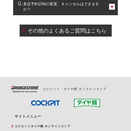
複数サービスのご予約は可能です。
来店予約日時の変更、キャンセルはできます
か？
一部の商品・サービスの組み合わせに限り、同時にご予約が
出来ないものもございます。
ご来店予約日の3営業日前までマイページからの予約
日変更が可能です。
その他のよくあるご質問はこちら
ご来店予約日の3営業日前を過ぎている場合のご予約
の日時変更につきましては、直接ご予約の店舗まで
お問合せください。
また、やむを得ない事由によりご予約のキャンセル
をご希望の際は、直接ご予約いただいた店舗へご連
絡ください。
コクピット・タイヤ館 オンラインストア
サイトメニュー
コクピットタイヤ館 オンラインストア