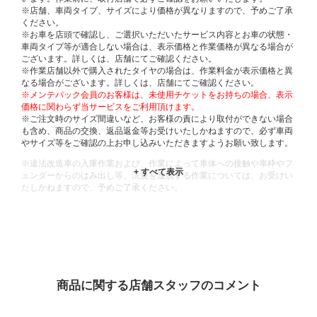
※店舗、車両タイプ、サイズにより価格が異なりますので、予めご了承
ください。
※お車を店頭で確認し、ご選択いただいたサービス内容とお車の状態・
車両タイプ等が適合しない場合は、表示価格と作業価格が異なる場合が
ございます。詳しくは、店舗にてご確認ください。
※作業店舗以外で購入されたタイヤの場合は、作業料金が表示価格と異
なる場合がございます。詳しくは、店舗にてご確認ください。
※メンテパック会員のお客様は、未使用チケットをお持ちの場合、表示
価格に関わらず当サービスをご利用頂けます。
※ご注文時のサイズ間違いなど、お客様の責により取付ができない場合
も含め、商品の交換、返品返金等お受けいたしかねますので、必ず車両
やサイズ等をご確認の上お申し込みいただきますようお願い致します。
※違法改造車の入庫作業および、作業によって車体への接触や車枠やフ
ェンダーからのはみ出し等、法規を逸脱する作業については、お受けい
たしかねますので、予めご了承ください。
※輸入車や一部希少車種等には対応できない場合もございます。
※おクルマの状態(作業の安全性を確保できない場合など含め)によって
は、ご来店当日であっても、作業をお断りさせて頂く場合もございま
す。
ADDITIONAL
INFORMATION
商品に関する店舗スタッフのコメント