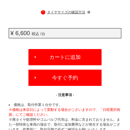
?
タイヤサイズの確認方法
¥ 6,600
税込 /台
ADD
TO
カートに追加
CART
OPTIONS
今すぐ予約
- 注意事項 -
価格は、取付作業１台分です。
※価格は来店日によって変動する場合がございますので、「日程選択画
面」にてご確認ください。
※廃タイヤ処理料やゴムバルブ代等は、料金に含まれておりません。ま
た一部特殊な車両の場合で、取付に追加費用などが発生する場合がござ
います。作業前に、取付店舗で必ずご確認をお願いいたします。