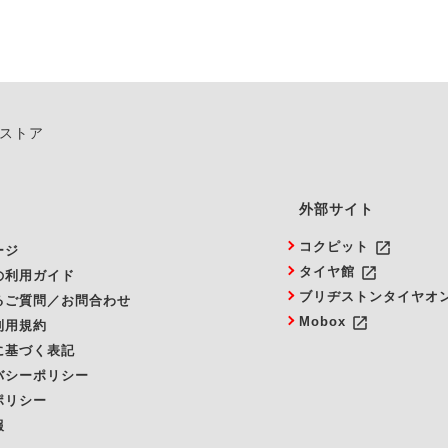
ンストア
外部サイト
launch
コクピット
ージ
launch
タイヤ館
の利用ガイド
ブリヂストンタイヤオ
るご質問／お問合わせ
launch
Mobox
利用規約
に基づく表記
バシーポリシー
ポリシー
報