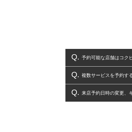
予約可能な店舗はコク
複数サービスを予約す
コクピット・タイヤ館
来店予約日時の変更、
複数サービスのご予約
一部の商品・サービスの組み合
ご来店予約日の3営業
ご来店予約日の3営業
ください。
また、やむを得ない事