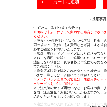
カートに追加
TO
CART
OPTIONS
- 注意事項 
価格は、取付作業１台分です。
※価格は来店日によって変動する場合がござい
ください。
※廃タイヤ処理料やゴムバルブ代等は、料金に
両の場合で、取付に追加費用などが発生する場
必ずご確認をお願いいたします。
※店舗、車両タイプ、サイズにより価格が異な
※お車を店頭で確認し、ご選択いただいたサー
適合しない場合は、表示価格と作業価格が異な
てご確認ください。
※作業店舗以外で購入されたタイヤの場合は、
います。詳しくは、店舗にてご確認ください。
※メンテパック会員のお客様は、未使用チケッ
当サービスをご利用頂けます。
※ご注文時のサイズ間違いなど、お客様の責に
交換、返品返金等お受けいたしかねますので、
込みいただきますようお願い致します。
※違法改造車の入庫作業および、作業によって