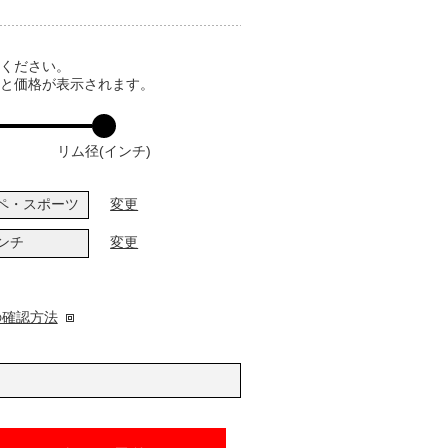
てください。
ると価格が表示されます。
リム径(インチ)
ペ・スポーツ
変更
インチ
変更
の確認方法