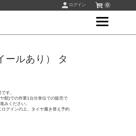
ログイン
0
イールあり） タ
業です。
イヤ館)での作業1台分単位での販売で
お進みください。
にログインの上、タイヤ履き替え予約