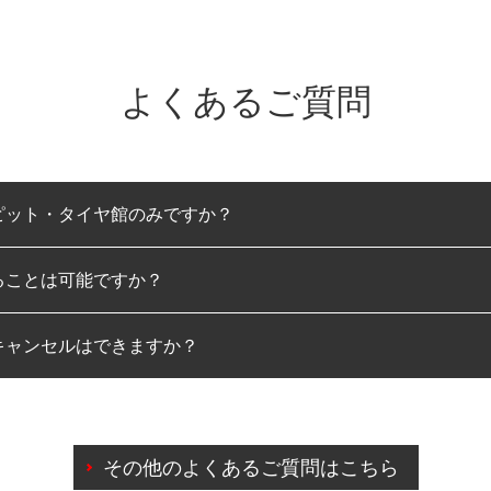
よくあるご質問
ピット・タイヤ館のみですか？
ることは可能ですか？
のみとなります。
キャンセルはできますか？
は可能です。
わせに限り、同時にご予約が出来ないものもございます。
日前までマイページからの予約日変更が可能です。
日前を過ぎている場合のご予約の日時変更につきましては、直
その他のよくあるご質問はこちら
由によりご予約のキャンセルをご希望の際は、直接ご予約いた