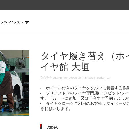
ンラインストア
タイヤ履き替え（ホ
イヤ館 大垣
DETAILS
商品番号
change-tire-desorption_SP5554_sedan_14
ホイール付きのタイヤをクルマに装着する作
ブリヂストンのタイヤ専門店(コクピット/タ
す。「カートに追加」又は「今すぐ予約」より
タイヤクロークご利用のお客様はマイページ
をお願いします。
価格