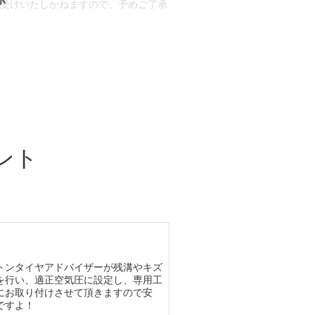
お受けいたしかねますので、予めご了承
合もございます。
場合など含め)によっては、ご来店当日
ざいます。
ント
トンタイヤアドバイザーが残溝やキズ
を行い、適正空気圧に設定し、専用工
にお取り付けさせて頂きますので安
ですよ！