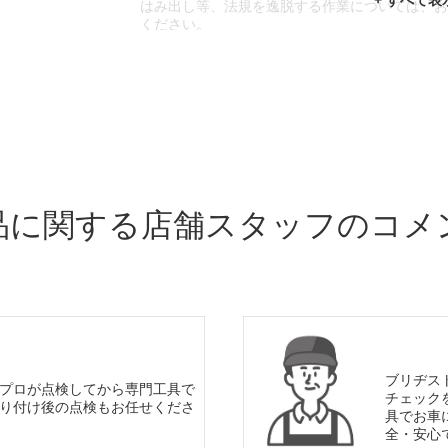
はみ出し等、法規を逸脱する作業については、
ください。
※輸入車や一部希少車種等には対応できない場
※おクルマの状態(作業の安全性を確保できない
であっても、作業をお断りさせて頂く場合もご
品に関する店舗スタッフのコメ
ブリヂス
プロが点検してから専門工具で
チェック
り付け後の点検もお任せくださ
具でお車
全・安心