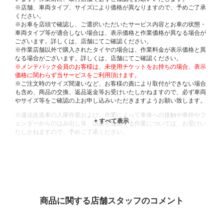
※店舗、車両タイプ、サイズにより価格が異なりますので、予めご了承
ください。
※お車を店頭で確認し、ご選択いただいたサービス内容とお車の状態・
車両タイプ等が適合しない場合は、表示価格と作業価格が異なる場合が
ございます。詳しくは、店舗にてご確認ください。
※作業店舗以外で購入されたタイヤの場合は、作業料金が表示価格と異
なる場合がございます。詳しくは、店舗にてご確認ください。
※メンテパック会員のお客様は、未使用チケットをお持ちの場合、表示
価格に関わらず当サービスをご利用頂けます。
※ご注文時のサイズ間違いなど、お客様の責により取付ができない場合
も含め、商品の交換、返品返金等お受けいたしかねますので、必ず車両
やサイズ等をご確認の上お申し込みいただきますようお願い致します。
※違法改造車の入庫作業および、作業によって車体への接触や車枠やフ
ェンダーからのはみ出し等、法規を逸脱する作業については、お受けい
たしかねますので、予めご了承ください。
※輸入車や一部希少車種等には対応できない場合もございます。
※おクルマの状態(作業の安全性を確保できない場合など含め)によって
は、ご来店当日であっても、作業をお断りさせて頂く場合もございま
す。
ADDITIONAL
INFORMATION
商品に関する店舗スタッフのコメント