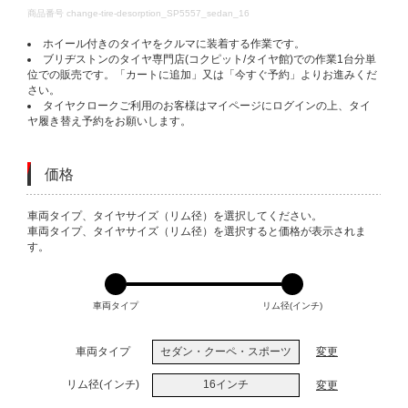
DETAILS
商品番号
change-tire-desorption_SP5557_sedan_16
ホイール付きのタイヤをクルマに装着する作業です。
ブリヂストンのタイヤ専門店(コクピット/タイヤ館)での作業1台分単
位での販売です。「カートに追加」又は「今すぐ予約」よりお進みくだ
さい。
タイヤクロークご利用のお客様はマイページにログインの上、タイ
ヤ履き替え予約をお願いします。
価格
VARIATIONS
車両タイプ、タイヤサイズ（リム径）を選択してください。
車両タイプ、タイヤサイズ（リム径）を選択すると価格が表示されま
す。
車両タイプ
リム径(インチ)
車両タイプ
セダン・クーペ・スポーツ
変更
リム径(インチ)
16インチ
変更