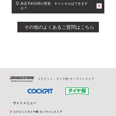
複数サービスのご予約は可能です。
来店予約日時の変更、キャンセルはできます
か？
一部の商品・サービスの組み合わせに限り、同時にご予約が
出来ないものもございます。
ご来店予約日の3営業日前までマイページからの予約
日変更が可能です。
その他のよくあるご質問はこちら
ご来店予約日の3営業日前を過ぎている場合のご予約
の日時変更につきましては、直接ご予約の店舗まで
お問合せください。
また、やむを得ない事由によりご予約のキャンセル
をご希望の際は、直接ご予約いただいた店舗へご連
絡ください。
コクピット・タイヤ館 オンラインストア
サイトメニュー
コクピットタイヤ館 オンラインストア