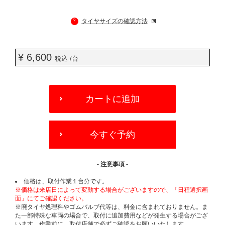
?
タイヤサイズの確認方法
¥ 6,600
税込 /台
ADD
TO
カートに追加
CART
OPTIONS
今すぐ予約
- 注意事項 -
価格は、取付作業１台分です。
※価格は来店日によって変動する場合がございますので、「日程選択画
面」にてご確認ください。
※廃タイヤ処理料やゴムバルブ代等は、料金に含まれておりません。ま
た一部特殊な車両の場合で、取付に追加費用などが発生する場合がござ
います。作業前に、取付店舗で必ずご確認をお願いいたします。