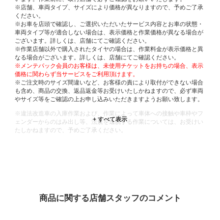
※店舗、車両タイプ、サイズにより価格が異なりますので、予めご了承
ください。
※お車を店頭で確認し、ご選択いただいたサービス内容とお車の状態・
車両タイプ等が適合しない場合は、表示価格と作業価格が異なる場合が
ございます。詳しくは、店舗にてご確認ください。
※作業店舗以外で購入されたタイヤの場合は、作業料金が表示価格と異
なる場合がございます。詳しくは、店舗にてご確認ください。
※メンテパック会員のお客様は、未使用チケットをお持ちの場合、表示
価格に関わらず当サービスをご利用頂けます。
※ご注文時のサイズ間違いなど、お客様の責により取付ができない場合
も含め、商品の交換、返品返金等お受けいたしかねますので、必ず車両
やサイズ等をご確認の上お申し込みいただきますようお願い致します。
※違法改造車の入庫作業および、作業によって車体への接触や車枠やフ
ェンダーからのはみ出し等、法規を逸脱する作業については、お受けい
たしかねますので、予めご了承ください。
※輸入車や一部希少車種等には対応できない場合もございます。
※おクルマの状態(作業の安全性を確保できない場合など含め)によって
は、ご来店当日であっても、作業をお断りさせて頂く場合もございま
す。
ADDITIONAL
INFORMATION
商品に関する店舗スタッフのコメント