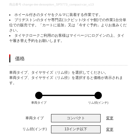
DETAILS
商品番号
change-tire-desorption_SP5773_compact-car_u13
ホイール付きのタイヤをクルマに装着する作業です。
ブリヂストンのタイヤ専門店(コクピット/タイヤ館)での作業1台分単
位での販売です。「カートに追加」又は「今すぐ予約」よりお進みくだ
さい。
タイヤクロークご利用のお客様はマイページにログインの上、タイ
ヤ履き替え予約をお願いします。
価格
VARIATIONS
車両タイプ、タイヤサイズ（リム径）を選択してください。
車両タイプ、タイヤサイズ（リム径）を選択すると価格が表示されま
す。
車両タイプ
リム径(インチ)
車両タイプ
コンパクト
変更
リム径(インチ)
13インチ以下
変更