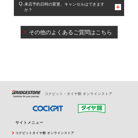
複数サービスのご予約は可能です。
来店予約日時の変更、キャンセルはできます
か？
一部の商品・サービスの組み合わせに限り、同時にご予約が
出来ないものもございます。
ご来店予約日の3営業日前までマイページからの予約
日変更が可能です。
その他のよくあるご質問はこちら
ご来店予約日の3営業日前を過ぎている場合のご予約
の日時変更につきましては、直接ご予約の店舗まで
お問合せください。
また、やむを得ない事由によりご予約のキャンセル
をご希望の際は、直接ご予約いただいた店舗へご連
絡ください。
コクピット・タイヤ館 オンラインストア
サイトメニュー
コクピットタイヤ館 オンラインストア