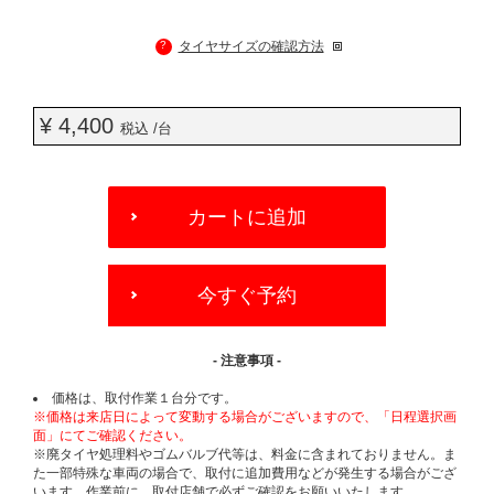
?
タイヤサイズの確認方法
¥ 4,400
税込 /台
ADD
TO
カートに追加
CART
OPTIONS
今すぐ予約
- 注意事項 -
価格は、取付作業１台分です。
※価格は来店日によって変動する場合がございますので、「日程選択画
面」にてご確認ください。
※廃タイヤ処理料やゴムバルブ代等は、料金に含まれておりません。ま
た一部特殊な車両の場合で、取付に追加費用などが発生する場合がござ
います。作業前に、取付店舗で必ずご確認をお願いいたします。