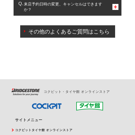
複数サービスのご予約は可能です。
来店予約日時の変更、キャンセルはできます
か？
一部の商品・サービスの組み合わせに限り、同時にご予約が
出来ないものもございます。
ご来店予約日の3営業日前までマイページからの予約
日変更が可能です。
その他のよくあるご質問はこちら
ご来店予約日の3営業日前を過ぎている場合のご予約
の日時変更につきましては、直接ご予約の店舗まで
お問合せください。
また、やむを得ない事由によりご予約のキャンセル
をご希望の際は、直接ご予約いただいた店舗へご連
絡ください。
コクピット・タイヤ館 オンラインストア
サイトメニュー
コクピットタイヤ館 オンラインストア