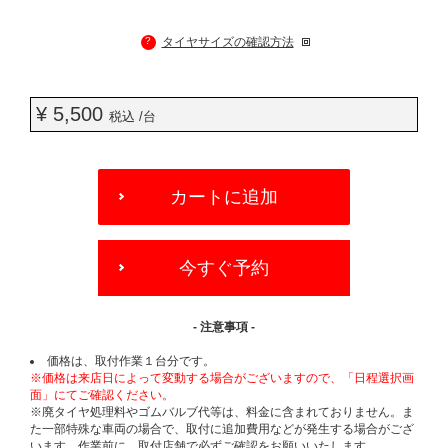
?
タイヤサイズの確認方法
¥ 5,500
税込 /台
ADD
TO
カートに追加
CART
OPTIONS
今すぐ予約
- 注意事項 -
価格は、取付作業１台分です。
※価格は来店日によって変動する場合がございますので、「日程選択画
面」にてご確認ください。
※廃タイヤ処理料やゴムバルブ代等は、料金に含まれておりません。ま
た一部特殊な車両の場合で、取付に追加費用などが発生する場合がござ
います。作業前に、取付店舗で必ずご確認をお願いいたします。