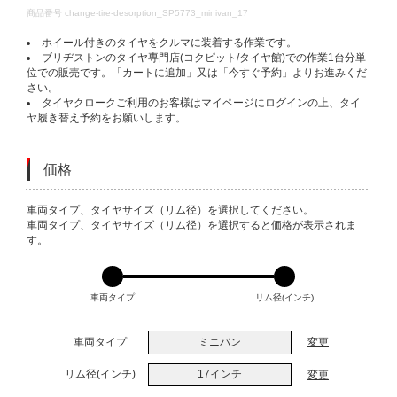
DETAILS
商品番号
change-tire-desorption_SP5773_minivan_17
ホイール付きのタイヤをクルマに装着する作業です。
ブリヂストンのタイヤ専門店(コクピット/タイヤ館)での作業1台分単
位での販売です。「カートに追加」又は「今すぐ予約」よりお進みくだ
さい。
タイヤクロークご利用のお客様はマイページにログインの上、タイ
ヤ履き替え予約をお願いします。
価格
VARIATIONS
車両タイプ、タイヤサイズ（リム径）を選択してください。
車両タイプ、タイヤサイズ（リム径）を選択すると価格が表示されま
す。
車両タイプ
リム径(インチ)
車両タイプ
ミニバン
変更
リム径(インチ)
17インチ
変更