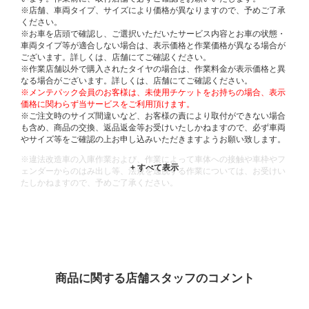
※店舗、車両タイプ、サイズにより価格が異なりますので、予めご了承
ください。
※お車を店頭で確認し、ご選択いただいたサービス内容とお車の状態・
車両タイプ等が適合しない場合は、表示価格と作業価格が異なる場合が
ございます。詳しくは、店舗にてご確認ください。
※作業店舗以外で購入されたタイヤの場合は、作業料金が表示価格と異
なる場合がございます。詳しくは、店舗にてご確認ください。
※メンテパック会員のお客様は、未使用チケットをお持ちの場合、表示
価格に関わらず当サービスをご利用頂けます。
※ご注文時のサイズ間違いなど、お客様の責により取付ができない場合
も含め、商品の交換、返品返金等お受けいたしかねますので、必ず車両
やサイズ等をご確認の上お申し込みいただきますようお願い致します。
※違法改造車の入庫作業および、作業によって車体への接触や車枠やフ
ェンダーからのはみ出し等、法規を逸脱する作業については、お受けい
たしかねますので、予めご了承ください。
※輸入車や一部希少車種等には対応できない場合もございます。
※おクルマの状態(作業の安全性を確保できない場合など含め)によって
は、ご来店当日であっても、作業をお断りさせて頂く場合もございま
す。
ADDITIONAL
INFORMATION
商品に関する店舗スタッフのコメント