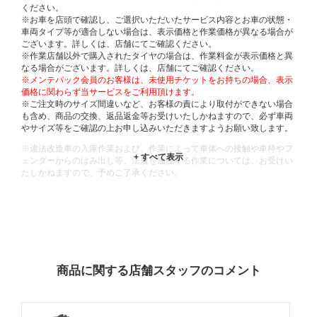
ください。
※お車を店頭で確認し、ご選択いただいたサービス内容とお車の状態・
車両タイプ等が適合しない場合は、表示価格と作業価格が異なる場合が
ございます。詳しくは、店舗にてご確認ください。
※作業店舗以外で購入されたタイヤの場合は、作業料金が表示価格と異
なる場合がございます。詳しくは、店舗にてご確認ください。
※メンテパック会員のお客様は、未使用チケットをお持ちの場合、表示
価格に関わらず当サービスをご利用頂けます。
※ご注文時のサイズ間違いなど、お客様の責により取付ができない場合
も含め、商品の交換、返品返金等お受けいたしかねますので、必ず車両
やサイズ等をご確認の上お申し込みいただきますようお願い致します。
※違法改造車の入庫作業および、作業によって車体への接触や車枠やフ
ェンダーからのはみ出し等、法規を逸脱する作業については、お受けい
たしかねますので、予めご了承ください。
※輸入車や一部希少車種等には対応できない場合もございます。
※おクルマの状態(作業の安全性を確保できない場合など含め)によって
は、ご来店当日であっても、作業をお断りさせて頂く場合もございま
す。
ADDITIONAL
INFORMATION
商品に関する店舗スタッフのコメント