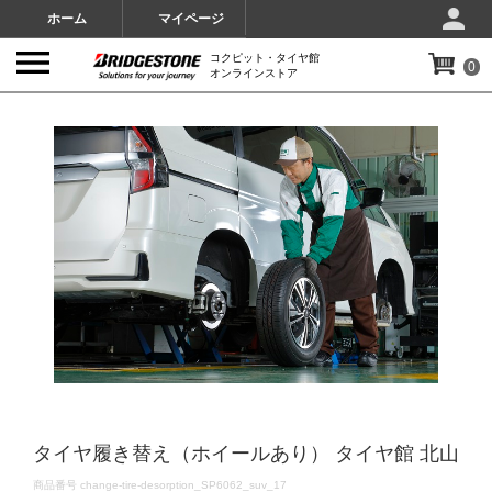
ホーム
マイページ
コクピット・タイヤ館
0
オンラインストア
IMAGES
タイヤ履き替え（ホイールあり） タイヤ館 北山
DETAILS
商品番号
change-tire-desorption_SP6062_suv_17