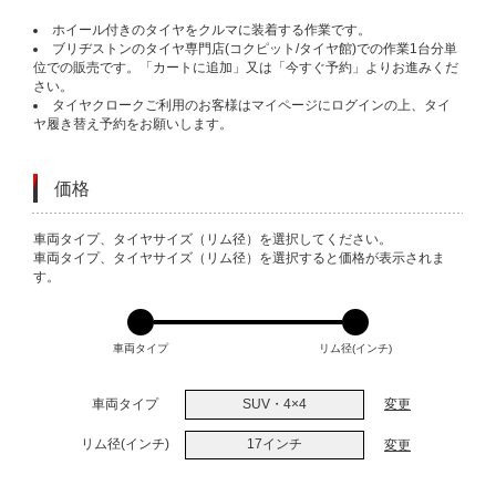
ホイール付きのタイヤをクルマに装着する作業です。
ブリヂストンのタイヤ専門店(コクピット/タイヤ館)での作業1台分単
位での販売です。「カートに追加」又は「今すぐ予約」よりお進みくだ
さい。
タイヤクロークご利用のお客様はマイページにログインの上、タイ
ヤ履き替え予約をお願いします。
価格
VARIATIONS
車両タイプ、タイヤサイズ（リム径）を選択してください。
車両タイプ、タイヤサイズ（リム径）を選択すると価格が表示されま
す。
車両タイプ
リム径(インチ)
車両タイプ
SUV・4×4
変更
リム径(インチ)
17インチ
変更