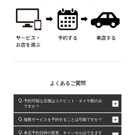
よくあるご質問
予約可能な店舗はコクピット・タイヤ館のみ
ですか？
コクピット・タイヤ館のみとなります。
複数サービスを予約することは可能ですか？
複数サービスのご予約は可能です。
来店予約日時の変更、キャンセルはできます