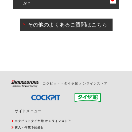
か？
一部の商品・サービスの組み合わせに限り、同時にご予約が
出来ないものもございます。
ご来店予約日の3営業日前までマイページからの予約
日変更が可能です。
その他のよくあるご質問はこちら
ご来店予約日の3営業日前を過ぎている場合のご予約
の日時変更につきましては、直接ご予約の店舗まで
お問合せください。
また、やむを得ない事由によりご予約のキャンセル
をご希望の際は、直接ご予約いただいた店舗へご連
絡ください。
コクピット・タイヤ館 オンラインストア
サイトメニュー
コクピットタイヤ館 オンラインストア
購入・作業予約受付