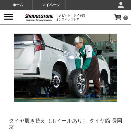
ホーム
マイページ
コクピット・タイヤ館
0
オンラインストア
IMAGES
タイヤ履き替え（ホイールあり） タイヤ館 長岡
京