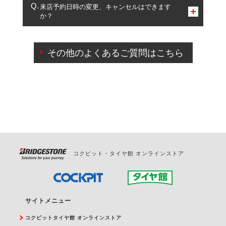
複数サービスのご予約は可能です。
来店予約日時の変更、キャンセルはできます
か？
一部の商品・サービスの組み合わせに限り、同時にご予約が
出来ないものもございます。
ご来店予約日の3営業日前までマイページからの予約
日変更が可能です。
その他のよくあるご質問はこちら
ご来店予約日の3営業日前を過ぎている場合のご予約
の日時変更につきましては、直接ご予約の店舗まで
お問合せください。
また、やむを得ない事由によりご予約のキャンセル
をご希望の際は、直接ご予約いただいた店舗へご連
絡ください。
コクピット・タイヤ館 オンラインストア
サイトメニュー
コクピットタイヤ館 オンラインストア