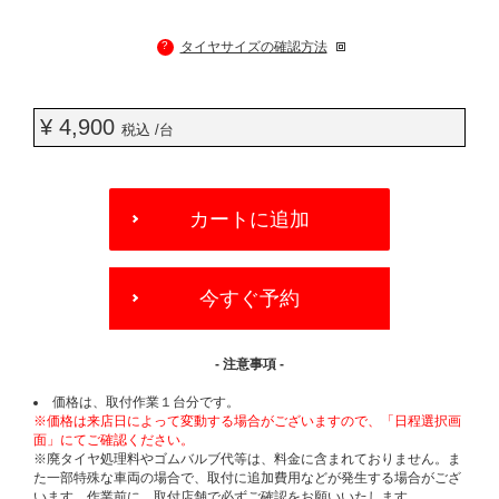
?
タイヤサイズの確認方法
¥ 4,900
税込 /台
ADD
TO
カートに追加
CART
OPTIONS
今すぐ予約
- 注意事項 -
価格は、取付作業１台分です。
※価格は来店日によって変動する場合がございますので、「日程選択画
面」にてご確認ください。
※廃タイヤ処理料やゴムバルブ代等は、料金に含まれておりません。ま
た一部特殊な車両の場合で、取付に追加費用などが発生する場合がござ
います。作業前に、取付店舗で必ずご確認をお願いいたします。