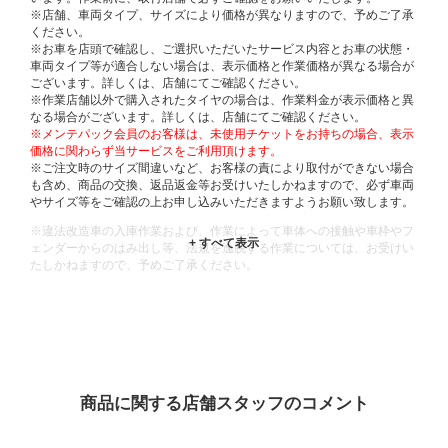
※店舗、車両タイプ、サイズにより価格が異なりますので、予めご了承
ください。
※お車を店頭で確認し、ご選択いただいたサービス内容とお車の状態・
車両タイプ等が適合しない場合は、表示価格と作業価格が異なる場合が
ございます。詳しくは、店舗にてご確認ください。
※作業店舗以外で購入されたタイヤの場合は、作業料金が表示価格と異
なる場合がございます。詳しくは、店舗にてご確認ください。
※メンテパック会員のお客様は、未使用チケットをお持ちの場合、表示
価格に関わらず当サービスをご利用頂けます。
※ご注文時のサイズ間違いなど、お客様の責により取付ができない場合
も含め、商品の交換、返品返金等お受けいたしかねますので、必ず車両
やサイズ等をご確認の上お申し込みいただきますようお願い致します。
※違法改造車の入庫作業および、作業によって車体への接触や車枠やフ
ェンダーからのはみ出し等、法規を逸脱する作業については、お受けい
たしかねますので、予めご了承ください。
※輸入車や一部希少車種等には対応できない場合もございます。
※おクルマの状態(作業の安全性を確保できない場合など含め)によって
は、ご来店当日であっても、作業をお断りさせて頂く場合もございま
す。
ADDITIONAL
INFORMATION
商品に関する店舗スタッフのコメント