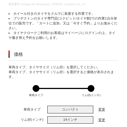
DETAILS
商品番号
change-tire-desorption_SP6064_compact-car_14
ホイール付きのタイヤをクルマに装着する作業です。
ブリヂストンのタイヤ専門店(コクピット/タイヤ館)での作業1台分単
位での販売です。「カートに追加」又は「今すぐ予約」よりお進みくだ
さい。
タイヤクロークご利用のお客様はマイページにログインの上、タイ
ヤ履き替え予約をお願いします。
価格
VARIATIONS
車両タイプ、タイヤサイズ（リム径）を選択してください。
車両タイプ、タイヤサイズ（リム径）を選択すると価格が表示されま
す。
車両タイプ
リム径(インチ)
車両タイプ
コンパクト
変更
リム径(インチ)
14インチ
変更