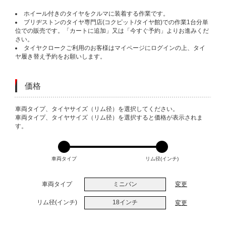
ホイール付きのタイヤをクルマに装着する作業です。
ブリヂストンのタイヤ専門店(コクピット/タイヤ館)での作業1台分単
位での販売です。「カートに追加」又は「今すぐ予約」よりお進みくだ
さい。
タイヤクロークご利用のお客様はマイページにログインの上、タイ
ヤ履き替え予約をお願いします。
価格
VARIATIONS
車両タイプ、タイヤサイズ（リム径）を選択してください。
車両タイプ、タイヤサイズ（リム径）を選択すると価格が表示されま
す。
車両タイプ
リム径(インチ)
車両タイプ
ミニバン
変更
リム径(インチ)
18インチ
変更