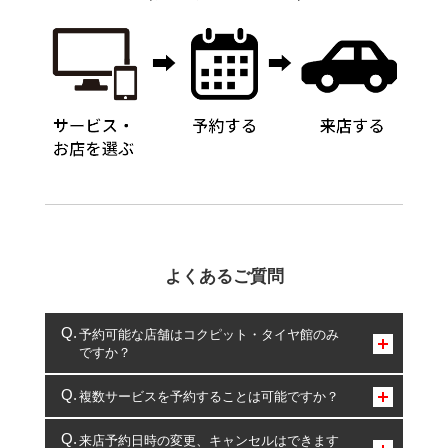
よくあるご質問
予約可能な店舗はコクピット・タイヤ館のみ
ですか？
コクピット・タイヤ館のみとなります。
複数サービスを予約することは可能ですか？
複数サービスのご予約は可能です。
来店予約日時の変更、キャンセルはできます