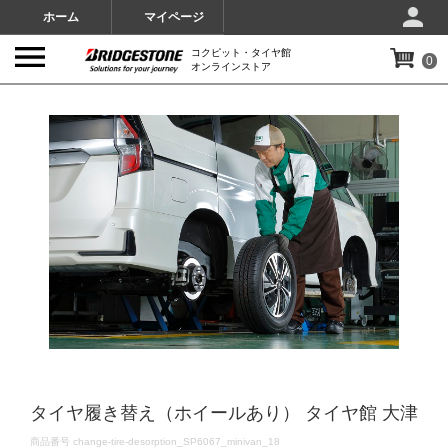
ホーム
マイページ
コクピット・タイヤ館
0
オンラインストア
IMAGES
タイヤ履き替え（ホイールあり） タイヤ館 大津
DETAILS
商品番号
change-tire-desorption_SP6067_minivan_18