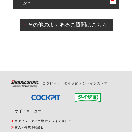
か？
一部の商品・サービスの組み合わせに限り、同時にご予約が
出来ないものもございます。
ご来店予約日の3営業日前までマイページからの予約
日変更が可能です。
その他のよくあるご質問はこちら
ご来店予約日の3営業日前を過ぎている場合のご予約
の日時変更につきましては、直接ご予約の店舗まで
お問合せください。
また、やむを得ない事由によりご予約のキャンセル
をご希望の際は、直接ご予約いただいた店舗へご連
絡ください。
コクピット・タイヤ館 オンラインストア
サイトメニュー
コクピットタイヤ館 オンラインストア
購入・作業予約受付