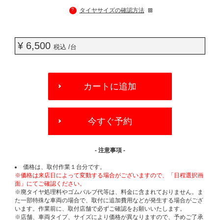
?
タイヤサイズの確認方法
¥ 6,500
税込 /台
ADD
TO
カートに追加
CART
OPTIONS
今すぐ予約
- 注意事項 -
価格は、取付作業１台分です。
※価格は来店日によって変動する場合がございますので、「日程選択画
面」にてご確認ください。
※廃タイヤ処理料やゴムバルブ代等は、料金に含まれておりません。ま
た一部特殊な車両の場合で、取付に追加費用などが発生する場合がござ
います。作業前に、取付店舗で必ずご確認をお願いいたします。
※店舗、車両タイプ、サイズにより価格が異なりますので、予めご了承