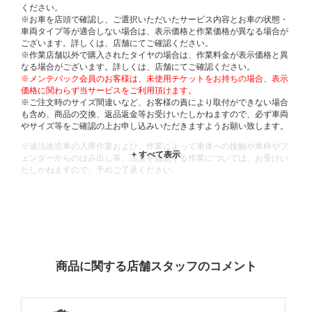
ください。
※お車を店頭で確認し、ご選択いただいたサービス内容とお車の状態・
車両タイプ等が適合しない場合は、表示価格と作業価格が異なる場合が
ございます。詳しくは、店舗にてご確認ください。
※作業店舗以外で購入されたタイヤの場合は、作業料金が表示価格と異
なる場合がございます。詳しくは、店舗にてご確認ください。
※メンテパック会員のお客様は、未使用チケットをお持ちの場合、表示
価格に関わらず当サービスをご利用頂けます。
※ご注文時のサイズ間違いなど、お客様の責により取付ができない場合
も含め、商品の交換、返品返金等お受けいたしかねますので、必ず車両
やサイズ等をご確認の上お申し込みいただきますようお願い致します。
※違法改造車の入庫作業および、作業によって車体への接触や車枠やフ
ェンダーからのはみ出し等、法規を逸脱する作業については、お受けい
たしかねますので、予めご了承ください。
※輸入車や一部希少車種等には対応できない場合もございます。
※おクルマの状態(作業の安全性を確保できない場合など含め)によって
は、ご来店当日であっても、作業をお断りさせて頂く場合もございま
す。
ADDITIONAL
INFORMATION
商品に関する店舗スタッフのコメント