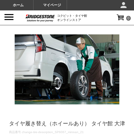
ホーム
マイページ
コクピット・タイヤ館
0
オンラインストア
IMAGES
タイヤ履き替え（ホイールあり） タイヤ館 大津
DETAILS
商品番号
change-tire-desorption_SP6067_minivan_21