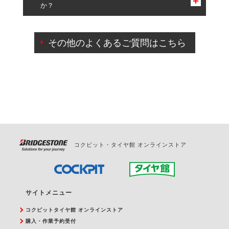
か？
一部の商品・サービスの組み合わせに限り、同時にご予約が
出来ないものもございます。
ご来店予約日の3営業日前までマイページからの予約
日変更が可能です。
その他のよくあるご質問はこちら
ご来店予約日の3営業日前を過ぎている場合のご予約
の日時変更につきましては、直接ご予約の店舗まで
お問合せください。
また、やむを得ない事由によりご予約のキャンセル
をご希望の際は、直接ご予約いただいた店舗へご連
絡ください。
コクピット・タイヤ館 オンラインストア
サイトメニュー
コクピットタイヤ館 オンラインストア
購入・作業予約受付