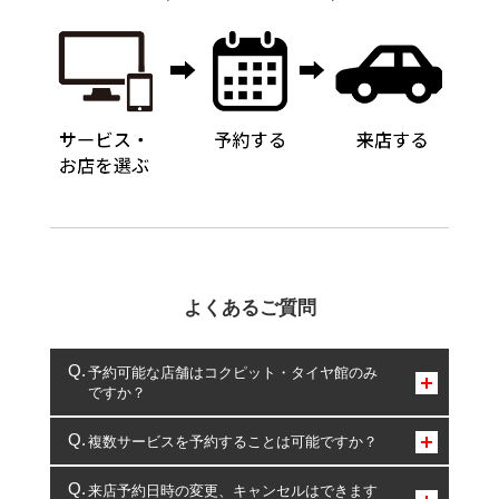
よくあるご質問
予約可能な店舗はコクピット・タイヤ館のみ
ですか？
コクピット・タイヤ館のみとなります。
複数サービスを予約することは可能ですか？
複数サービスのご予約は可能です。
来店予約日時の変更、キャンセルはできます