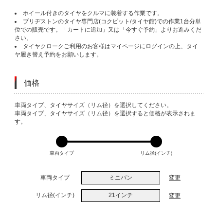
ホイール付きのタイヤをクルマに装着する作業です。
ブリヂストンのタイヤ専門店(コクピット/タイヤ館)での作業1台分単
位での販売です。「カートに追加」又は「今すぐ予約」よりお進みくだ
さい。
タイヤクロークご利用のお客様はマイページにログインの上、タイ
ヤ履き替え予約をお願いします。
価格
VARIATIONS
車両タイプ、タイヤサイズ（リム径）を選択してください。
車両タイプ、タイヤサイズ（リム径）を選択すると価格が表示されま
す。
車両タイプ
リム径(インチ)
車両タイプ
ミニバン
変更
リム径(インチ)
21インチ
変更