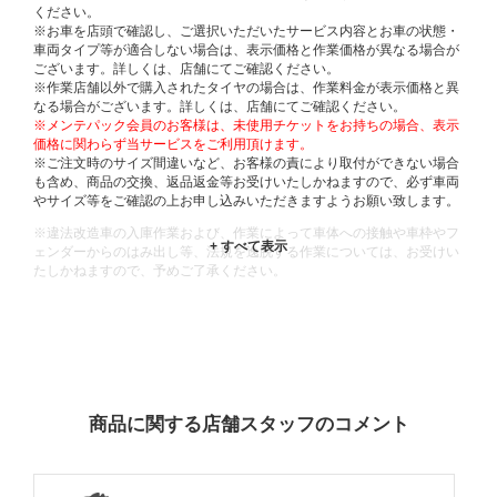
ください。
※お車を店頭で確認し、ご選択いただいたサービス内容とお車の状態・
車両タイプ等が適合しない場合は、表示価格と作業価格が異なる場合が
ございます。詳しくは、店舗にてご確認ください。
※作業店舗以外で購入されたタイヤの場合は、作業料金が表示価格と異
なる場合がございます。詳しくは、店舗にてご確認ください。
※メンテパック会員のお客様は、未使用チケットをお持ちの場合、表示
価格に関わらず当サービスをご利用頂けます。
※ご注文時のサイズ間違いなど、お客様の責により取付ができない場合
も含め、商品の交換、返品返金等お受けいたしかねますので、必ず車両
やサイズ等をご確認の上お申し込みいただきますようお願い致します。
※違法改造車の入庫作業および、作業によって車体への接触や車枠やフ
ェンダーからのはみ出し等、法規を逸脱する作業については、お受けい
たしかねますので、予めご了承ください。
※輸入車や一部希少車種等には対応できない場合もございます。
※おクルマの状態(作業の安全性を確保できない場合など含め)によって
は、ご来店当日であっても、作業をお断りさせて頂く場合もございま
す。
ADDITIONAL
INFORMATION
商品に関する店舗スタッフのコメント