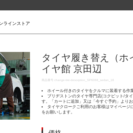
ンラインストア
タイヤ履き替え（ホ
イヤ館 京田辺
DETAILS
商品番号
change-tire-desorption_SP6068_sedan_18
ホイール付きのタイヤをクルマに装着する作
ブリヂストンのタイヤ専門店(コクピット/タ
す。「カートに追加」又は「今すぐ予約」より
タイヤクロークご利用のお客様はマイページ
をお願いします。
価格