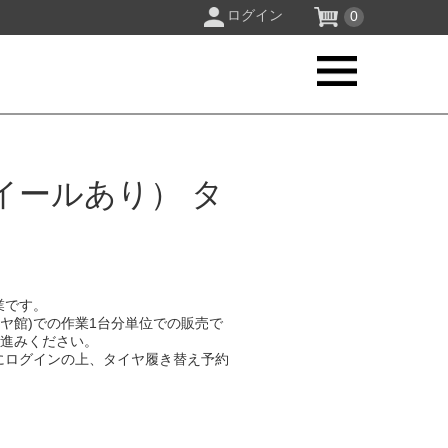
ログイン
0
イールあり） タ
業です。
イヤ館)での作業1台分単位での販売で
お進みください。
にログインの上、タイヤ履き替え予約