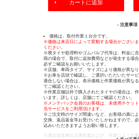
カートに追加
TO
CART
OPTIONS
- 注意事項 
価格は、取付作業１台分です。
※価格は来店日によって変動する場合がござい
ください。
※廃タイヤ処理料やゴムバルブ代等は、料金に
両の場合で、取付に追加費用などが発生する場
必ずご確認をお願いいたします。
※店舗、車両タイプ、サイズにより価格が異な
※お車を店頭で確認し、ご選択いただいたサー
適合しない場合は、表示価格と作業価格が異な
てご確認ください。
※作業店舗以外で購入されたタイヤの場合は、
います。詳しくは、店舗にてご確認ください。
※メンテパック会員のお客様は、未使用チケッ
当サービスをご利用頂けます。
※ご注文時のサイズ間違いなど、お客様の責に
交換、返品返金等お受けいたしかねますので、
込みいただきますようお願い致します。
※違法改造車の入庫作業および、作業によって