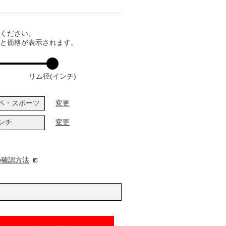
てください。
ると価格が表示されます。
リム径(インチ)
ペ・スポーツ
変更
インチ
変更
の確認方法