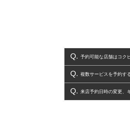
予約可能な店舗はコク
複数サービスを予約す
コクピット・タイヤ館
来店予約日時の変更、
複数サービスのご予約
一部の商品・サービスの組み合
ご来店予約日の3営業
ご来店予約日の3営業
ください。
また、やむを得ない事