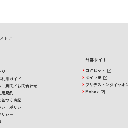
ンストア
外部サイト
launch
コクピット
ージ
launch
タイヤ館
の利用ガイド
ブリヂストンタイヤオ
るご質問／お問合わせ
launch
Mobox
利用規約
に基づく表記
バシーポリシー
ポリシー
報