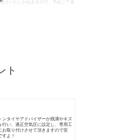
お受けいたしかねますので、予めご了承
合もございます。
場合など含め)によっては、ご来店当日
ざいます。
ント
トンタイヤアドバイザーが残溝やキズ
を行い、適正空気圧に設定し、専用工
にお取り付けさせて頂きますので安
ですよ！