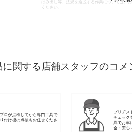
はみ出し等、法規を逸脱する作業については、
ください。
※輸入車や一部希少車種等には対応できない場
※おクルマの状態(作業の安全性を確保できない
であっても、作業をお断りさせて頂く場合もご
品に関する店舗スタッフのコメ
ブリヂス
プロが点検してから専門工具で
チェック
り付け後の点検もお任せくださ
具でお車
全・安心