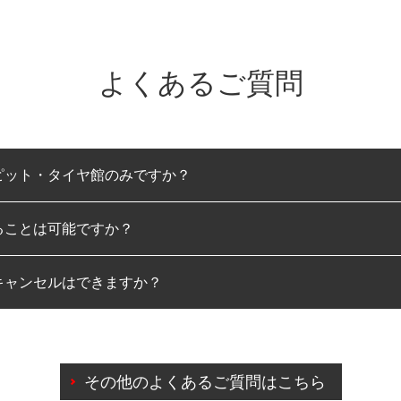
よくあるご質問
ピット・タイヤ館のみですか？
ることは可能ですか？
のみとなります。
キャンセルはできますか？
は可能です。
わせに限り、同時にご予約が出来ないものもございます。
日前までマイページからの予約日変更が可能です。
日前を過ぎている場合のご予約の日時変更につきましては、直
その他のよくあるご質問はこちら
由によりご予約のキャンセルをご希望の際は、直接ご予約いた