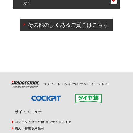
か？
一部の商品・サービスの組み合わせに限り、同時にご予約が
出来ないものもございます。
ご来店予約日の3営業日前までマイページからの予約
日変更が可能です。
その他のよくあるご質問はこちら
ご来店予約日の3営業日前を過ぎている場合のご予約
の日時変更につきましては、直接ご予約の店舗まで
お問合せください。
また、やむを得ない事由によりご予約のキャンセル
をご希望の際は、直接ご予約いただいた店舗へご連
絡ください。
コクピット・タイヤ館 オンラインストア
サイトメニュー
コクピットタイヤ館 オンラインストア
購入・作業予約受付