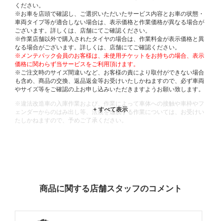
ください。
※お車を店頭で確認し、ご選択いただいたサービス内容とお車の状態・
車両タイプ等が適合しない場合は、表示価格と作業価格が異なる場合が
ございます。詳しくは、店舗にてご確認ください。
※作業店舗以外で購入されたタイヤの場合は、作業料金が表示価格と異
なる場合がございます。詳しくは、店舗にてご確認ください。
※メンテパック会員のお客様は、未使用チケットをお持ちの場合、表示
価格に関わらず当サービスをご利用頂けます。
※ご注文時のサイズ間違いなど、お客様の責により取付ができない場合
も含め、商品の交換、返品返金等お受けいたしかねますので、必ず車両
やサイズ等をご確認の上お申し込みいただきますようお願い致します。
※違法改造車の入庫作業および、作業によって車体への接触や車枠やフ
ェンダーからのはみ出し等、法規を逸脱する作業については、お受けい
たしかねますので、予めご了承ください。
※輸入車や一部希少車種等には対応できない場合もございます。
※おクルマの状態(作業の安全性を確保できない場合など含め)によって
は、ご来店当日であっても、作業をお断りさせて頂く場合もございま
す。
ADDITIONAL
INFORMATION
商品に関する店舗スタッフのコメント