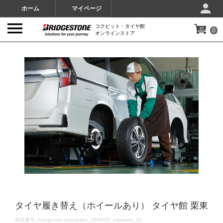
ホーム
マイページ
コクピット・タイヤ館
0
オンラインストア
IMAGES
タイヤ履き替え（ホイールあり） タイヤ館 栗東
DETAILS
商品番号
change-tire-desorption_SP6069_imported_21