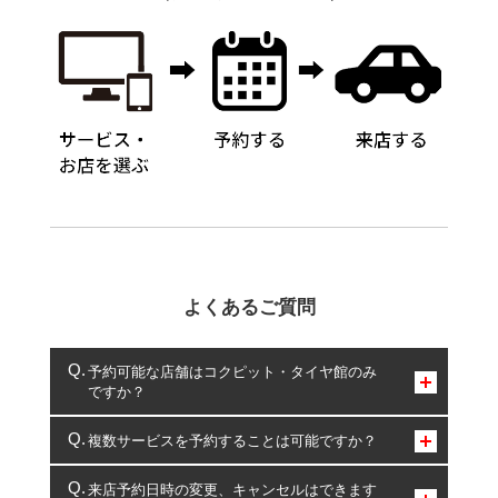
よくあるご質問
予約可能な店舗はコクピット・タイヤ館のみ
ですか？
コクピット・タイヤ館のみとなります。
複数サービスを予約することは可能ですか？
複数サービスのご予約は可能です。
来店予約日時の変更、キャンセルはできます