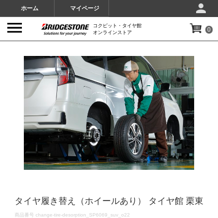
ホーム
マイページ
コクピット・タイヤ館
0
オンラインストア
IMAGES
タイヤ履き替え（ホイールあり） タイヤ館 栗東
DETAILS
商品番号
change-tire-desorption_SP6069_suv_o22