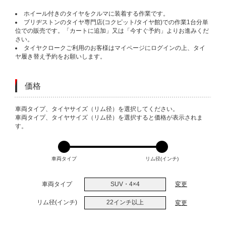
ホイール付きのタイヤをクルマに装着する作業です。
ブリヂストンのタイヤ専門店(コクピット/タイヤ館)での作業1台分単
位での販売です。「カートに追加」又は「今すぐ予約」よりお進みくだ
さい。
タイヤクロークご利用のお客様はマイページにログインの上、タイ
ヤ履き替え予約をお願いします。
価格
VARIATIONS
車両タイプ、タイヤサイズ（リム径）を選択してください。
車両タイプ、タイヤサイズ（リム径）を選択すると価格が表示されま
す。
車両タイプ
リム径(インチ)
車両タイプ
SUV・4×4
変更
リム径(インチ)
22インチ以上
変更