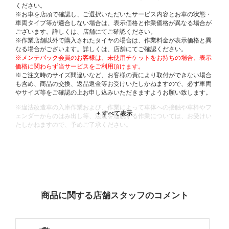
ください。
※お車を店頭で確認し、ご選択いただいたサービス内容とお車の状態・
車両タイプ等が適合しない場合は、表示価格と作業価格が異なる場合が
ございます。詳しくは、店舗にてご確認ください。
※作業店舗以外で購入されたタイヤの場合は、作業料金が表示価格と異
なる場合がございます。詳しくは、店舗にてご確認ください。
※メンテパック会員のお客様は、未使用チケットをお持ちの場合、表示
価格に関わらず当サービスをご利用頂けます。
※ご注文時のサイズ間違いなど、お客様の責により取付ができない場合
も含め、商品の交換、返品返金等お受けいたしかねますので、必ず車両
やサイズ等をご確認の上お申し込みいただきますようお願い致します。
※違法改造車の入庫作業および、作業によって車体への接触や車枠やフ
ェンダーからのはみ出し等、法規を逸脱する作業については、お受けい
たしかねますので、予めご了承ください。
※輸入車や一部希少車種等には対応できない場合もございます。
※おクルマの状態(作業の安全性を確保できない場合など含め)によって
は、ご来店当日であっても、作業をお断りさせて頂く場合もございま
す。
ADDITIONAL
INFORMATION
商品に関する店舗スタッフのコメント