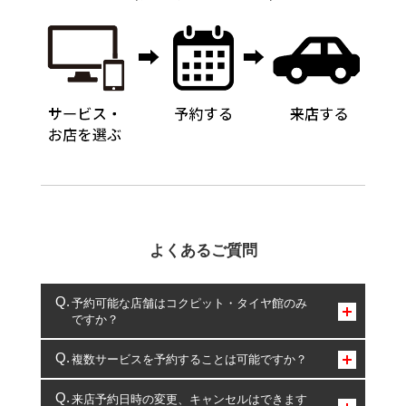
よくあるご質問
予約可能な店舗はコクピット・タイヤ館のみ
ですか？
コクピット・タイヤ館のみとなります。
複数サービスを予約することは可能ですか？
複数サービスのご予約は可能です。
来店予約日時の変更、キャンセルはできます