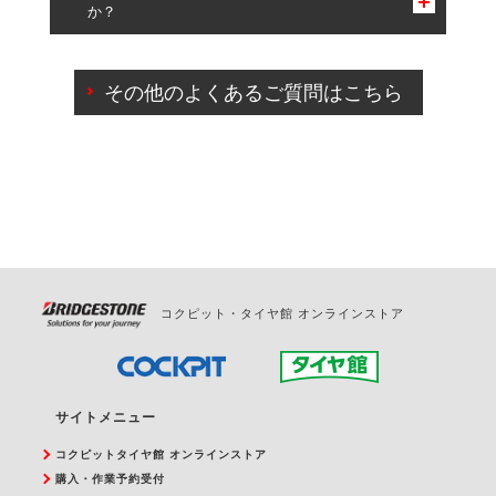
か？
一部の商品・サービスの組み合わせに限り、同時にご予約が
出来ないものもございます。
ご来店予約日の3営業日前までマイページからの予約
日変更が可能です。
その他のよくあるご質問はこちら
ご来店予約日の3営業日前を過ぎている場合のご予約
の日時変更につきましては、直接ご予約の店舗まで
お問合せください。
また、やむを得ない事由によりご予約のキャンセル
をご希望の際は、直接ご予約いただいた店舗へご連
絡ください。
コクピット・タイヤ館 オンラインストア
サイトメニュー
コクピットタイヤ館 オンラインストア
購入・作業予約受付