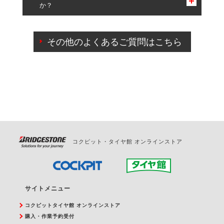
か？
一部の商品・サービスの組み合わせに限り、同時にご予約が
出来ないものもございます。
ご来店予約日の3営業日前までマイページからの予約
日変更が可能です。
その他のよくあるご質問はこちら
ご来店予約日の3営業日前を過ぎている場合のご予約
の日時変更につきましては、直接ご予約の店舗まで
お問合せください。
また、やむを得ない事由によりご予約のキャンセル
をご希望の際は、直接ご予約いただいた店舗へご連
絡ください。
コクピット・タイヤ館 オンラインストア
サイトメニュー
コクピットタイヤ館 オンラインストア
購入・作業予約受付