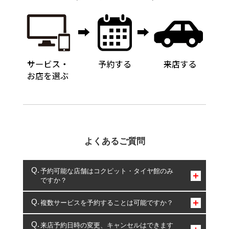
よくあるご質問
予約可能な店舗はコクピット・タイヤ館のみ
ですか？
コクピット・タイヤ館のみとなります。
複数サービスを予約することは可能ですか？
複数サービスのご予約は可能です。
来店予約日時の変更、キャンセルはできます