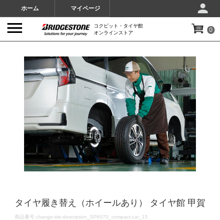
ホーム
マイページ
コクピット・タイヤ館
0
オンラインストア
IMAGES
タイヤ履き替え（ホイールあり） タイヤ館 甲賀
DETAILS
商品番号
change-tire-desorption_SP6070_compact-car_15