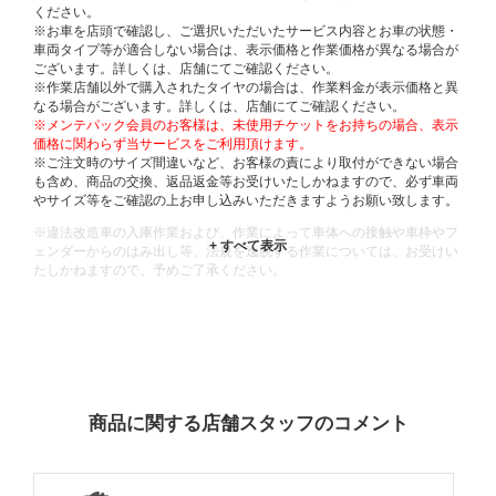
ください。
※お車を店頭で確認し、ご選択いただいたサービス内容とお車の状態・
車両タイプ等が適合しない場合は、表示価格と作業価格が異なる場合が
ございます。詳しくは、店舗にてご確認ください。
※作業店舗以外で購入されたタイヤの場合は、作業料金が表示価格と異
なる場合がございます。詳しくは、店舗にてご確認ください。
※メンテパック会員のお客様は、未使用チケットをお持ちの場合、表示
価格に関わらず当サービスをご利用頂けます。
※ご注文時のサイズ間違いなど、お客様の責により取付ができない場合
も含め、商品の交換、返品返金等お受けいたしかねますので、必ず車両
やサイズ等をご確認の上お申し込みいただきますようお願い致します。
※違法改造車の入庫作業および、作業によって車体への接触や車枠やフ
ェンダーからのはみ出し等、法規を逸脱する作業については、お受けい
たしかねますので、予めご了承ください。
※輸入車や一部希少車種等には対応できない場合もございます。
※おクルマの状態(作業の安全性を確保できない場合など含め)によって
は、ご来店当日であっても、作業をお断りさせて頂く場合もございま
す。
ADDITIONAL
INFORMATION
商品に関する店舗スタッフのコメント