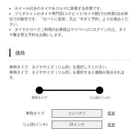
ホイール付きのタイヤをクルマに装着する作業です。
ブリヂストンのタイヤ専門店(コクピット/タイヤ館)での作業1台分単
位での販売です。「カートに追加」又は「今すぐ予約」よりお進みくだ
さい。
タイヤクロークご利用のお客様はマイページにログインの上、タイ
ヤ履き替え予約をお願いします。
価格
VARIATIONS
車両タイプ、タイヤサイズ（リム径）を選択してください。
車両タイプ、タイヤサイズ（リム径）を選択すると価格が表示されま
す。
車両タイプ
リム径(インチ)
車両タイプ
コンパクト
変更
リム径(インチ)
15インチ
変更