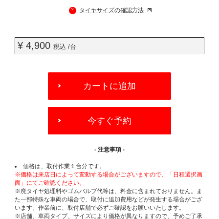
?
タイヤサイズの確認方法
¥ 4,900
税込 /台
ADD
TO
カートに追加
CART
OPTIONS
今すぐ予約
- 注意事項 -
価格は、取付作業１台分です。
※価格は来店日によって変動する場合がございますので、「日程選択画
面」にてご確認ください。
※廃タイヤ処理料やゴムバルブ代等は、料金に含まれておりません。ま
た一部特殊な車両の場合で、取付に追加費用などが発生する場合がござ
います。作業前に、取付店舗で必ずご確認をお願いいたします。
※店舗、車両タイプ、サイズにより価格が異なりますので、予めご了承