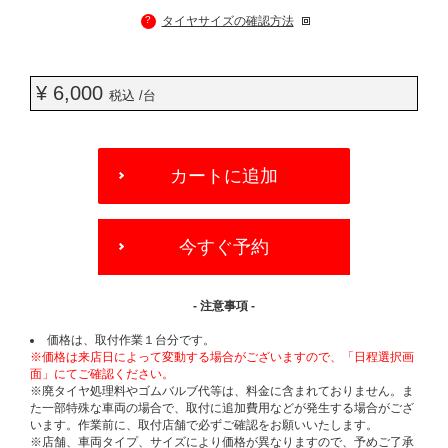
?
タイヤサイズの確認方法
¥ 6,000
税込 /台
ADD
TO
カートに追加
CART
OPTIONS
今すぐ予約
- 注意事項 -
価格は、取付作業１台分です。
※価格は来店日によって変動する場合がございますので、「日程選択画
面」にてご確認ください。
※廃タイヤ処理料やゴムバルブ代等は、料金に含まれておりません。ま
た一部特殊な車両の場合で、取付に追加費用などが発生する場合がござ
います。作業前に、取付店舗で必ずご確認をお願いいたします。
※店舗、車両タイプ、サイズにより価格が異なりますので、予めご了承