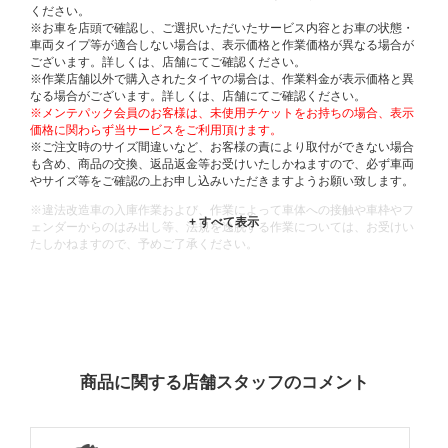
ください。
※お車を店頭で確認し、ご選択いただいたサービス内容とお車の状態・
車両タイプ等が適合しない場合は、表示価格と作業価格が異なる場合が
ございます。詳しくは、店舗にてご確認ください。
※作業店舗以外で購入されたタイヤの場合は、作業料金が表示価格と異
なる場合がございます。詳しくは、店舗にてご確認ください。
※メンテパック会員のお客様は、未使用チケットをお持ちの場合、表示
価格に関わらず当サービスをご利用頂けます。
※ご注文時のサイズ間違いなど、お客様の責により取付ができない場合
も含め、商品の交換、返品返金等お受けいたしかねますので、必ず車両
やサイズ等をご確認の上お申し込みいただきますようお願い致します。
※違法改造車の入庫作業および、作業によって車体への接触や車枠やフ
ェンダーからのはみ出し等、法規を逸脱する作業については、お受けい
たしかねますので、予めご了承ください。
※輸入車や一部希少車種等には対応できない場合もございます。
※おクルマの状態(作業の安全性を確保できない場合など含め)によって
は、ご来店当日であっても、作業をお断りさせて頂く場合もございま
す。
ADDITIONAL
INFORMATION
商品に関する店舗スタッフのコメント