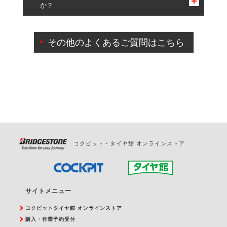
か？
一部の商品・サービスの組み合わせに限り、同時にご予約が
出来ないものもございます。
ご来店予約日の3営業日前までマイページからの予約
日変更が可能です。
その他のよくあるご質問はこちら
ご来店予約日の3営業日前を過ぎている場合のご予約
の日時変更につきましては、直接ご予約の店舗まで
お問合せください。
また、やむを得ない事由によりご予約のキャンセル
をご希望の際は、直接ご予約いただいた店舗へご連
絡ください。
コクピット・タイヤ館 オンラインストア
サイトメニュー
コクピットタイヤ館 オンラインストア
購入・作業予約受付