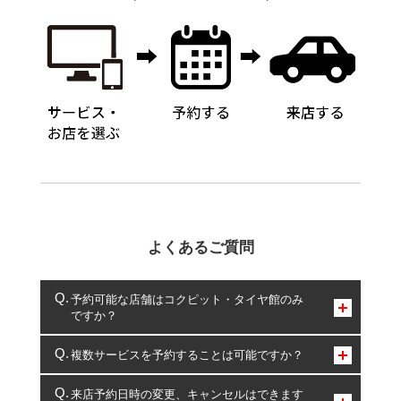
よくあるご質問
予約可能な店舗はコクピット・タイヤ館のみ
ですか？
コクピット・タイヤ館のみとなります。
複数サービスを予約することは可能ですか？
複数サービスのご予約は可能です。
来店予約日時の変更、キャンセルはできます