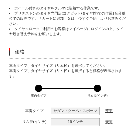
ホイール付きのタイヤをクルマに装着する作業です。
ブリヂストンのタイヤ専門店(コクピット/タイヤ館)での作業1台分単
位での販売です。「カートに追加」又は「今すぐ予約」よりお進みくだ
さい。
タイヤクロークご利用のお客様はマイページにログインの上、タイ
ヤ履き替え予約をお願いします。
価格
VARIATIONS
車両タイプ、タイヤサイズ（リム径）を選択してください。
車両タイプ、タイヤサイズ（リム径）を選択すると価格が表示されま
す。
車両タイプ
リム径(インチ)
車両タイプ
セダン・クーペ・スポーツ
変更
リム径(インチ)
16インチ
変更