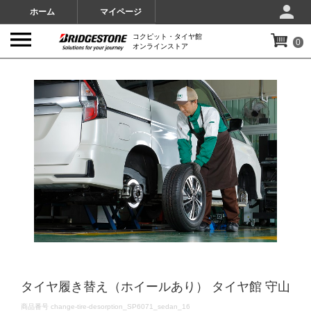
ホーム
マイページ
コクピット・タイヤ館
0
オンラインストア
IMAGES
タイヤ履き替え（ホイールあり） タイヤ館 守山
DETAILS
商品番号
change-tire-desorption_SP6071_sedan_16