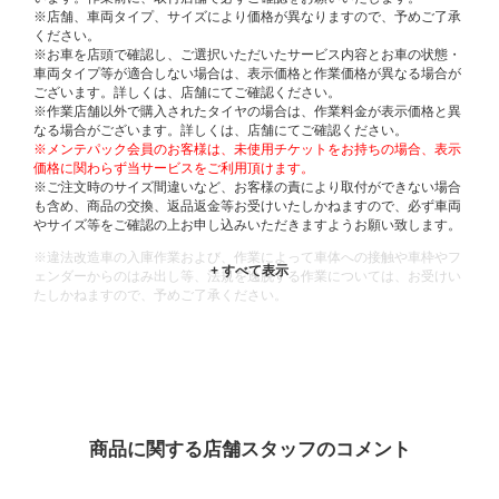
※店舗、車両タイプ、サイズにより価格が異なりますので、予めご了承
ください。
※お車を店頭で確認し、ご選択いただいたサービス内容とお車の状態・
車両タイプ等が適合しない場合は、表示価格と作業価格が異なる場合が
ございます。詳しくは、店舗にてご確認ください。
※作業店舗以外で購入されたタイヤの場合は、作業料金が表示価格と異
なる場合がございます。詳しくは、店舗にてご確認ください。
※メンテパック会員のお客様は、未使用チケットをお持ちの場合、表示
価格に関わらず当サービスをご利用頂けます。
※ご注文時のサイズ間違いなど、お客様の責により取付ができない場合
も含め、商品の交換、返品返金等お受けいたしかねますので、必ず車両
やサイズ等をご確認の上お申し込みいただきますようお願い致します。
※違法改造車の入庫作業および、作業によって車体への接触や車枠やフ
ェンダーからのはみ出し等、法規を逸脱する作業については、お受けい
たしかねますので、予めご了承ください。
※輸入車や一部希少車種等には対応できない場合もございます。
※おクルマの状態(作業の安全性を確保できない場合など含め)によって
は、ご来店当日であっても、作業をお断りさせて頂く場合もございま
す。
ADDITIONAL
INFORMATION
商品に関する店舗スタッフのコメント