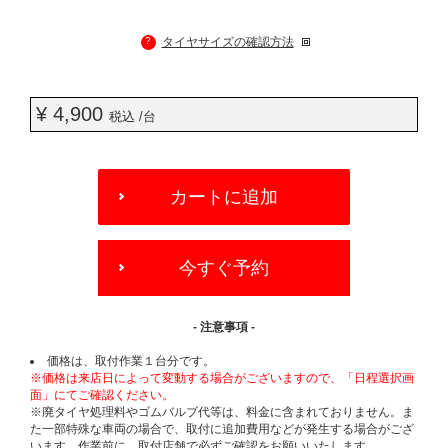
?
タイヤサイズの確認方法
¥ 4,900
税込 /台
ADD
TO
カートに追加
CART
OPTIONS
今すぐ予約
- 注意事項 -
価格は、取付作業１台分です。
※価格は来店日によって変動する場合がございますので、「日程選択画
面」にてご確認ください。
※廃タイヤ処理料やゴムバルブ代等は、料金に含まれておりません。ま
た一部特殊な車両の場合で、取付に追加費用などが発生する場合がござ
います。作業前に、取付店舗で必ずご確認をお願いいたします。