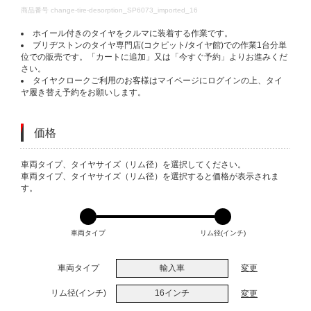
DETAILS
商品番号
change-tire-desorption_SP6073_imported_16
ホイール付きのタイヤをクルマに装着する作業です。
ブリヂストンのタイヤ専門店(コクピット/タイヤ館)での作業1台分単
位での販売です。「カートに追加」又は「今すぐ予約」よりお進みくだ
さい。
タイヤクロークご利用のお客様はマイページにログインの上、タイ
ヤ履き替え予約をお願いします。
価格
VARIATIONS
車両タイプ、タイヤサイズ（リム径）を選択してください。
車両タイプ、タイヤサイズ（リム径）を選択すると価格が表示されま
す。
車両タイプ
リム径(インチ)
車両タイプ
輸入車
変更
リム径(インチ)
16インチ
変更