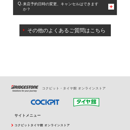
複数サービスのご予約は可能です。
来店予約日時の変更、キャンセルはできます
か？
一部の商品・サービスの組み合わせに限り、同時にご予約が
出来ないものもございます。
ご来店予約日の3営業日前までマイページからの予約
日変更が可能です。
その他のよくあるご質問はこちら
ご来店予約日の3営業日前を過ぎている場合のご予約
の日時変更につきましては、直接ご予約の店舗まで
お問合せください。
また、やむを得ない事由によりご予約のキャンセル
をご希望の際は、直接ご予約いただいた店舗へご連
絡ください。
コクピット・タイヤ館 オンラインストア
サイトメニュー
コクピットタイヤ館 オンラインストア