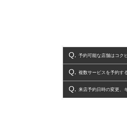
予約可能な店舗はコク
複数サービスを予約す
コクピット・タイヤ館
来店予約日時の変更、
複数サービスのご予約
一部の商品・サービスの組み合
ご来店予約日の3営業
ご来店予約日の3営業
ください。
また、やむを得ない事