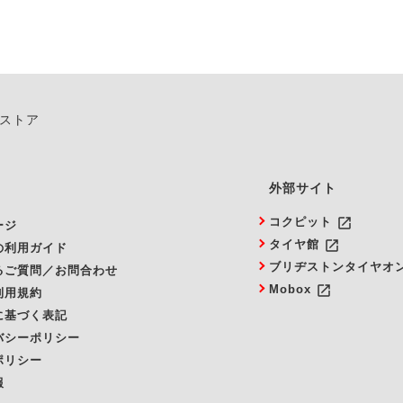
ンストア
外部サイト
launch
コクピット
ージ
launch
タイヤ館
の利用ガイド
ブリヂストンタイヤオ
るご質問／お問合わせ
launch
Mobox
利用規約
に基づく表記
バシーポリシー
ポリシー
報