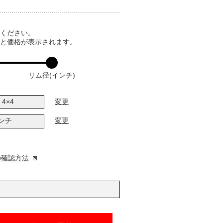
てください。
ると価格が表示されます。
リム径(インチ)
4×4
変更
インチ
変更
の確認方法