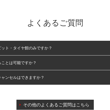
よくあるご質問
ピット・タイヤ館のみですか？
ることは可能ですか？
のみとなります。
キャンセルはできますか？
は可能です。
わせに限り、同時にご予約が出来ないものもございます。
日前までマイページからの予約日変更が可能です。
日前を過ぎている場合のご予約の日時変更につきましては、直
その他のよくあるご質問はこちら
由によりご予約のキャンセルをご希望の際は、直接ご予約いた