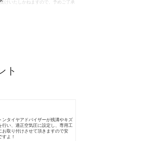
お受けいたしかねますので、予めご了承
合もございます。
場合など含め)によっては、ご来店当日
ざいます。
ント
トンタイヤアドバイザーが残溝やキズ
を行い、適正空気圧に設定し、専用工
にお取り付けさせて頂きますので安
ですよ！