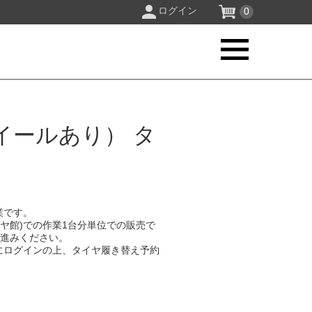
ログイン
0
イールあり） タ
業です。
イヤ館)での作業1台分単位での販売で
お進みください。
にログインの上、タイヤ履き替え予約