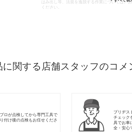
はみ出し等、法規を逸脱する作業については、
ください。
※輸入車や一部希少車種等には対応できない場
※おクルマの状態(作業の安全性を確保できない
であっても、作業をお断りさせて頂く場合もご
品に関する店舗スタッフのコメ
ブリヂス
プロが点検してから専門工具で
チェック
り付け後の点検もお任せくださ
具でお車
全・安心