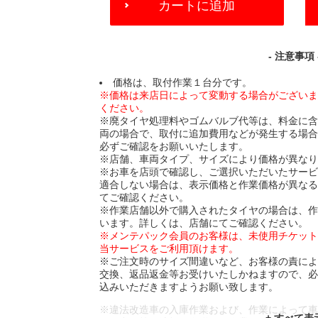
カートに追加
TO
CART
OPTIONS
- 注意事項 
価格は、取付作業１台分です。
※価格は来店日によって変動する場合がござい
ください。
※廃タイヤ処理料やゴムバルブ代等は、料金に
両の場合で、取付に追加費用などが発生する場
必ずご確認をお願いいたします。
※店舗、車両タイプ、サイズにより価格が異な
※お車を店頭で確認し、ご選択いただいたサー
適合しない場合は、表示価格と作業価格が異な
てご確認ください。
※作業店舗以外で購入されたタイヤの場合は、
います。詳しくは、店舗にてご確認ください。
※メンテパック会員のお客様は、未使用チケッ
当サービスをご利用頂けます。
※ご注文時のサイズ間違いなど、お客様の責に
交換、返品返金等お受けいたしかねますので、
込みいただきますようお願い致します。
※違法改造車の入庫作業および、作業によって