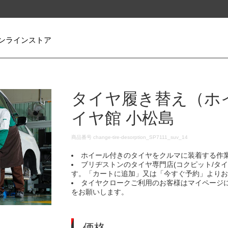
ンラインストア
タイヤ履き替え（ホ
イヤ館 小松島
DETAILS
商品番号
change-tire-desorption_SP7111_suv_14
ホイール付きのタイヤをクルマに装着する作
ブリヂストンのタイヤ専門店(コクピット/タ
す。「カートに追加」又は「今すぐ予約」より
タイヤクロークご利用のお客様はマイページ
をお願いします。
価格