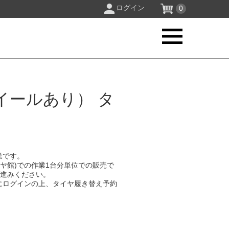
ログイン
0
イールあり） タ
業です。
イヤ館)での作業1台分単位での販売で
お進みください。
にログインの上、タイヤ履き替え予約