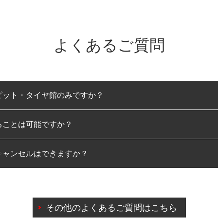
よくあるご質問
ピット・タイヤ館のみですか？
ることは可能ですか？
のみとなります。
キャンセルはできますか？
は可能です。
わせに限り、同時にご予約が出来ないものもございます。
日前までマイページからの予約日変更が可能です。
日前を過ぎている場合のご予約の日時変更につきましては、直
その他のよくあるご質問はこちら
由によりご予約のキャンセルをご希望の際は、直接ご予約いた