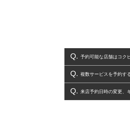
予約可能な店舗はコク
複数サービスを予約す
コクピット・タイヤ館
来店予約日時の変更、
複数サービスのご予約
一部の商品・サービスの組み合
ご来店予約日の3営業
ご来店予約日の3営業
ください。
また、やむを得ない事