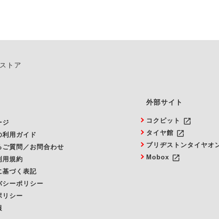
ンストア
外部サイト
launch
コクピット
ージ
launch
タイヤ館
の利用ガイド
ブリヂストンタイヤオ
るご質問／お問合わせ
launch
Mobox
利用規約
に基づく表記
バシーポリシー
ポリシー
報