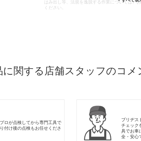
はみ出し等、法規を逸脱する作業については、
ください。
※輸入車や一部希少車種等には対応できない場
※おクルマの状態(作業の安全性を確保できない
であっても、作業をお断りさせて頂く場合もご
品に関する店舗スタッフのコメ
ブリヂス
プロが点検してから専門工具で
チェック
り付け後の点検もお任せくださ
具でお車
全・安心