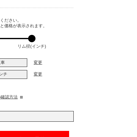
てください。
ると価格が表示されます。
リム径(インチ)
入車
変更
インチ
変更
の確認方法