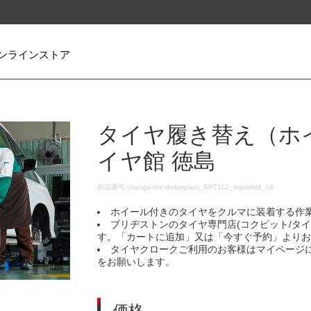
ンラインストア
タイヤ履き替え（ホ
イヤ館 徳島
DETAILS
商品番号
change-tire-desorption_SP7112_imported_18
ホイール付きのタイヤをクルマに装着する作
ブリヂストンのタイヤ専門店(コクピット/タ
す。「カートに追加」又は「今すぐ予約」より
タイヤクロークご利用のお客様はマイページ
をお願いします。
価格