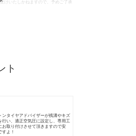
お受けいたしかねますので、予めご了承
合もございます。
場合など含め)によっては、ご来店当日
ざいます。
ント
トンタイヤアドバイザーが残溝やキズ
を行い、適正空気圧に設定し、専用工
にお取り付けさせて頂きますので安
ですよ！