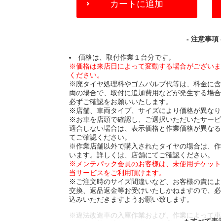
カートに追加
TO
CART
OPTIONS
- 注意事項 
価格は、取付作業１台分です。
※価格は来店日によって変動する場合がござい
ください。
※廃タイヤ処理料やゴムバルブ代等は、料金に
両の場合で、取付に追加費用などが発生する場
必ずご確認をお願いいたします。
※店舗、車両タイプ、サイズにより価格が異な
※お車を店頭で確認し、ご選択いただいたサー
適合しない場合は、表示価格と作業価格が異な
てご確認ください。
※作業店舗以外で購入されたタイヤの場合は、
います。詳しくは、店舗にてご確認ください。
※メンテパック会員のお客様は、未使用チケッ
当サービスをご利用頂けます。
※ご注文時のサイズ間違いなど、お客様の責に
交換、返品返金等お受けいたしかねますので、
込みいただきますようお願い致します。
※違法改造車の入庫作業および、作業によって