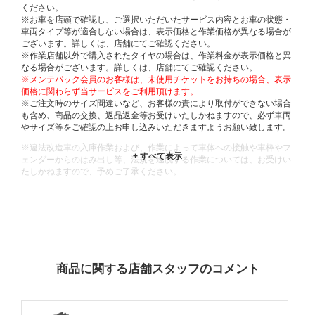
ください。
※お車を店頭で確認し、ご選択いただいたサービス内容とお車の状態・
車両タイプ等が適合しない場合は、表示価格と作業価格が異なる場合が
ございます。詳しくは、店舗にてご確認ください。
※作業店舗以外で購入されたタイヤの場合は、作業料金が表示価格と異
なる場合がございます。詳しくは、店舗にてご確認ください。
※メンテパック会員のお客様は、未使用チケットをお持ちの場合、表示
価格に関わらず当サービスをご利用頂けます。
※ご注文時のサイズ間違いなど、お客様の責により取付ができない場合
も含め、商品の交換、返品返金等お受けいたしかねますので、必ず車両
やサイズ等をご確認の上お申し込みいただきますようお願い致します。
※違法改造車の入庫作業および、作業によって車体への接触や車枠やフ
ェンダーからのはみ出し等、法規を逸脱する作業については、お受けい
たしかねますので、予めご了承ください。
※輸入車や一部希少車種等には対応できない場合もございます。
※おクルマの状態(作業の安全性を確保できない場合など含め)によって
は、ご来店当日であっても、作業をお断りさせて頂く場合もございま
す。
ADDITIONAL
INFORMATION
商品に関する店舗スタッフのコメント