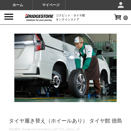
ホーム
マイページ
コクピット・タイヤ館
0
オンラインストア
IMAGES
タイヤ履き替え（ホイールあり） タイヤ館 徳島
DETAILS
商品番号
change-tire-desorption_SP7112_sedan_20