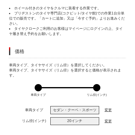
ホイール付きのタイヤをクルマに装着する作業です。
ブリヂストンのタイヤ専門店(コクピット/タイヤ館)での作業1台分単
位での販売です。「カートに追加」又は「今すぐ予約」よりお進みくだ
さい。
タイヤクロークご利用のお客様はマイページにログインの上、タイ
ヤ履き替え予約をお願いします。
価格
VARIATIONS
車両タイプ、タイヤサイズ（リム径）を選択してください。
車両タイプ、タイヤサイズ（リム径）を選択すると価格が表示されま
す。
車両タイプ
リム径(インチ)
車両タイプ
セダン・クーペ・スポーツ
変更
リム径(インチ)
20インチ
変更