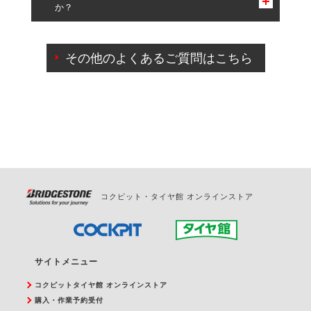
か？
一部の商品・サービスの組み合わせに限り、同時にご予約が
出来ないものもございます。
ご来店予約日の3営業日前までマイページからの予約
日変更が可能です。
その他のよくあるご質問はこちら
ご来店予約日の3営業日前を過ぎている場合のご予約
の日時変更につきましては、直接ご予約の店舗まで
お問合せください。
また、やむを得ない事由によりご予約のキャンセル
をご希望の際は、直接ご予約いただいた店舗へご連
絡ください。
コクピット・タイヤ館 オンラインストア
サイトメニュー
コクピットタイヤ館 オンラインストア
購入・作業予約受付