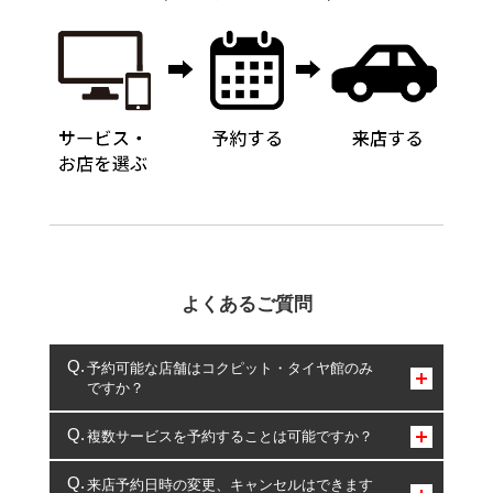
よくあるご質問
予約可能な店舗はコクピット・タイヤ館のみ
ですか？
コクピット・タイヤ館のみとなります。
複数サービスを予約することは可能ですか？
複数サービスのご予約は可能です。
来店予約日時の変更、キャンセルはできます