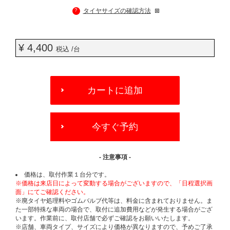
?
タイヤサイズの確認方法
¥ 4,400
税込 /台
ADD
TO
カートに追加
CART
OPTIONS
今すぐ予約
- 注意事項 -
価格は、取付作業１台分です。
※価格は来店日によって変動する場合がございますので、「日程選択画
面」にてご確認ください。
※廃タイヤ処理料やゴムバルブ代等は、料金に含まれておりません。ま
た一部特殊な車両の場合で、取付に追加費用などが発生する場合がござ
います。作業前に、取付店舗で必ずご確認をお願いいたします。
※店舗、車両タイプ、サイズにより価格が異なりますので、予めご了承