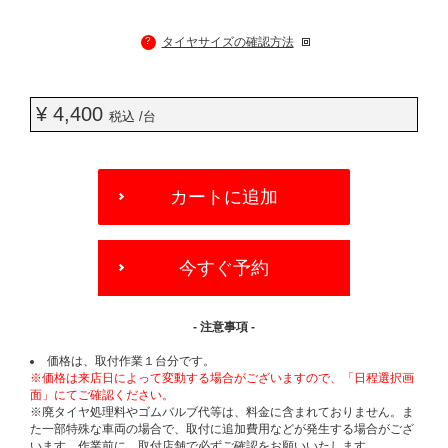
?
タイヤサイズの確認方法
¥ 4,400
税込 /台
ADD
TO
カートに追加
CART
OPTIONS
今すぐ予約
- 注意事項 -
価格は、取付作業１台分です。
※価格は来店日によって変動する場合がございますので、「日程選択画
面」にてご確認ください。
※廃タイヤ処理料やゴムバルブ代等は、料金に含まれておりません。ま
た一部特殊な車両の場合で、取付に追加費用などが発生する場合がござ
います。作業前に、取付店舗で必ずご確認をお願いいたします。