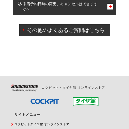
複数サービスのご予約は可能です。
来店予約日時の変更、キャンセルはできます
か？
一部の商品・サービスの組み合わせに限り、同時にご予約が
出来ないものもございます。
ご来店予約日の3営業日前までマイページからの予約
日変更が可能です。
その他のよくあるご質問はこちら
ご来店予約日の3営業日前を過ぎている場合のご予約
の日時変更につきましては、直接ご予約の店舗まで
お問合せください。
また、やむを得ない事由によりご予約のキャンセル
をご希望の際は、直接ご予約いただいた店舗へご連
絡ください。
コクピット・タイヤ館 オンラインストア
サイトメニュー
コクピットタイヤ館 オンラインストア