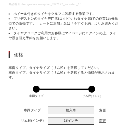
DETAILS
商品番号
change-tire-desorption_SP7127_imported_18
ホイール付きのタイヤをクルマに装着する作業です。
ブリヂストンのタイヤ専門店(コクピット/タイヤ館)での作業1台分単
位での販売です。「カートに追加」又は「今すぐ予約」よりお進みくだ
さい。
タイヤクロークご利用のお客様はマイページにログインの上、タイ
ヤ履き替え予約をお願いします。
価格
VARIATIONS
車両タイプ、タイヤサイズ（リム径）を選択してください。
車両タイプ、タイヤサイズ（リム径）を選択すると価格が表示されま
す。
車両タイプ
リム径(インチ)
車両タイプ
輸入車
変更
リム径(インチ)
18インチ
変更