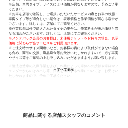
※店舗、車両タイプ、サイズにより価格が異なりますので、予めご了承
ください。
※お車を店頭で確認し、ご選択いただいたサービス内容とお車の状態・
車両タイプ等が適合しない場合は、表示価格と作業価格が異なる場合が
ございます。詳しくは、店舗にてご確認ください。
※作業店舗以外で購入されたタイヤの場合は、作業料金が表示価格と異
なる場合がございます。詳しくは、店舗にてご確認ください。
※メンテパック会員のお客様は、未使用チケットをお持ちの場合、表示
価格に関わらず当サービスをご利用頂けます。
※ご注文時のサイズ間違いなど、お客様の責により取付ができない場合
も含め、商品の交換、返品返金等お受けいたしかねますので、必ず車両
やサイズ等をご確認の上お申し込みいただきますようお願い致します。
※違法改造車の入庫作業および、作業によって車体への接触や車枠やフ
ェンダーからのはみ出し等、法規を逸脱する作業については、お受けい
たしかねますので、予めご了承ください。
※輸入車や一部希少車種等には対応できない場合もございます。
※おクルマの状態(作業の安全性を確保できない場合など含め)によって
は、ご来店当日であっても、作業をお断りさせて頂く場合もございま
す。
ADDITIONAL
INFORMATION
商品に関する店舗スタッフのコメント