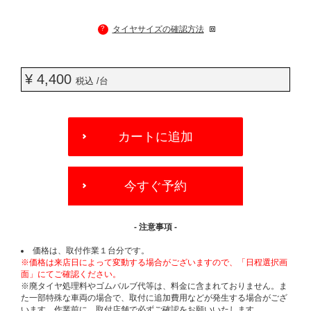
?
タイヤサイズの確認方法
¥ 4,400
税込 /台
ADD
TO
カートに追加
CART
OPTIONS
今すぐ予約
- 注意事項 -
価格は、取付作業１台分です。
※価格は来店日によって変動する場合がございますので、「日程選択画
面」にてご確認ください。
※廃タイヤ処理料やゴムバルブ代等は、料金に含まれておりません。ま
た一部特殊な車両の場合で、取付に追加費用などが発生する場合がござ
います。作業前に、取付店舗で必ずご確認をお願いいたします。