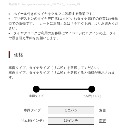
DETAILS
商品番号
change-tire-desorption_SP7127_minivan_19
ホイール付きのタイヤをクルマに装着する作業です。
ブリヂストンのタイヤ専門店(コクピット/タイヤ館)での作業1台分単
位での販売です。「カートに追加」又は「今すぐ予約」よりお進みくだ
さい。
タイヤクロークご利用のお客様はマイページにログインの上、タイ
ヤ履き替え予約をお願いします。
価格
VARIATIONS
車両タイプ、タイヤサイズ（リム径）を選択してください。
車両タイプ、タイヤサイズ（リム径）を選択すると価格が表示されま
す。
車両タイプ
リム径(インチ)
車両タイプ
ミニバン
変更
リム径(インチ)
19インチ
変更