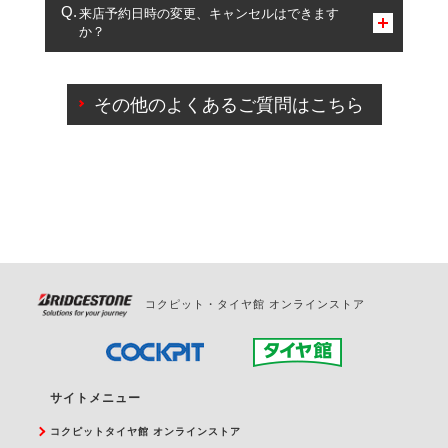
複数サービスのご予約は可能です。
来店予約日時の変更、キャンセルはできます
か？
一部の商品・サービスの組み合わせに限り、同時にご予約が
出来ないものもございます。
ご来店予約日の3営業日前までマイページからの予約
日変更が可能です。
その他のよくあるご質問はこちら
ご来店予約日の3営業日前を過ぎている場合のご予約
の日時変更につきましては、直接ご予約の店舗まで
お問合せください。
また、やむを得ない事由によりご予約のキャンセル
をご希望の際は、直接ご予約いただいた店舗へご連
絡ください。
コクピット・タイヤ館 オンラインストア
サイトメニュー
コクピットタイヤ館 オンラインストア