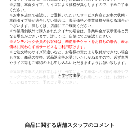
※店舗、車両タイプ、サイズにより価格が異なりますので、予めご了承
ください。
※お車を店頭で確認し、ご選択いただいたサービス内容とお車の状態・
車両タイプ等が適合しない場合は、表示価格と作業価格が異なる場合が
ございます。詳しくは、店舗にてご確認ください。
※作業店舗以外で購入されたタイヤの場合は、作業料金が表示価格と異
なる場合がございます。詳しくは、店舗にてご確認ください。
※メンテパック会員のお客様は、未使用チケットをお持ちの場合、表示
価格に関わらず当サービスをご利用頂けます。
※ご注文時のサイズ間違いなど、お客様の責により取付ができない場合
も含め、商品の交換、返品返金等お受けいたしかねますので、必ず車両
やサイズ等をご確認の上お申し込みいただきますようお願い致します。
※違法改造車の入庫作業および、作業によって車体への接触や車枠やフ
ェンダーからのはみ出し等、法規を逸脱する作業については、お受けい
たしかねますので、予めご了承ください。
※輸入車や一部希少車種等には対応できない場合もございます。
※おクルマの状態(作業の安全性を確保できない場合など含め)によって
は、ご来店当日であっても、作業をお断りさせて頂く場合もございま
す。
ADDITIONAL
INFORMATION
商品に関する店舗スタッフのコメント