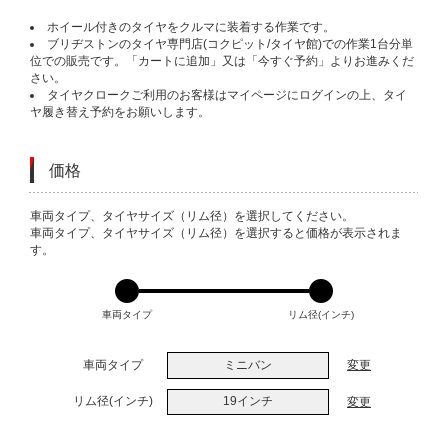
ホイール付きのタイヤをクルマに装着する作業です。
ブリヂストンのタイヤ専門店(コクピット/タイヤ館)での作業1台分単
位での販売です。「カートに追加」又は「今すぐ予約」よりお進みくだ
さい。
タイヤクロークご利用のお客様はマイページにログインの上、タイ
ヤ履き替え予約をお願いします。
価格
VARIATIONS
車両タイプ、タイヤサイズ（リム径）を選択してください。
車両タイプ、タイヤサイズ（リム径）を選択すると価格が表示されま
す。
車両タイプ
リム径(インチ)
車両タイプ
ミニバン
変更
リム径(インチ)
19インチ
変更