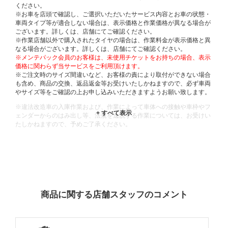
ください。
※お車を店頭で確認し、ご選択いただいたサービス内容とお車の状態・
車両タイプ等が適合しない場合は、表示価格と作業価格が異なる場合が
ございます。詳しくは、店舗にてご確認ください。
※作業店舗以外で購入されたタイヤの場合は、作業料金が表示価格と異
なる場合がございます。詳しくは、店舗にてご確認ください。
※メンテパック会員のお客様は、未使用チケットをお持ちの場合、表示
価格に関わらず当サービスをご利用頂けます。
※ご注文時のサイズ間違いなど、お客様の責により取付ができない場合
も含め、商品の交換、返品返金等お受けいたしかねますので、必ず車両
やサイズ等をご確認の上お申し込みいただきますようお願い致します。
※違法改造車の入庫作業および、作業によって車体への接触や車枠やフ
ェンダーからのはみ出し等、法規を逸脱する作業については、お受けい
たしかねますので、予めご了承ください。
※輸入車や一部希少車種等には対応できない場合もございます。
※おクルマの状態(作業の安全性を確保できない場合など含め)によって
は、ご来店当日であっても、作業をお断りさせて頂く場合もございま
す。
ADDITIONAL
INFORMATION
商品に関する店舗スタッフのコメント