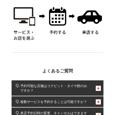
よくあるご質問
予約可能な店舗はコクピット・タイヤ館のみ
ですか？
コクピット・タイヤ館のみとなります。
複数サービスを予約することは可能ですか？
複数サービスのご予約は可能です。
来店予約日時の変更、キャンセルはできます