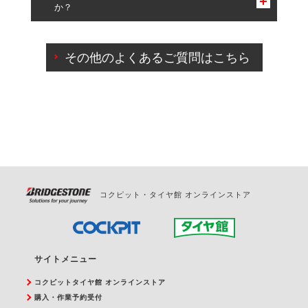
か？
一部の商品・サービスの組み合わせに限り、同時にご予約が
出来ないものもございます。
ご来店予約日の3営業日前までマイページからの予約
日変更が可能です。
その他のよくあるご質問はこちら
ご来店予約日の3営業日前を過ぎている場合のご予約
の日時変更につきましては、直接ご予約の店舗まで
お問合せください。
また、やむを得ない事由によりご予約のキャンセル
をご希望の際は、直接ご予約いただいた店舗へご連
絡ください。
コクピット・タイヤ館 オンラインストア
サイトメニュー
コクピットタイヤ館 オンラインストア
購入・作業予約受付