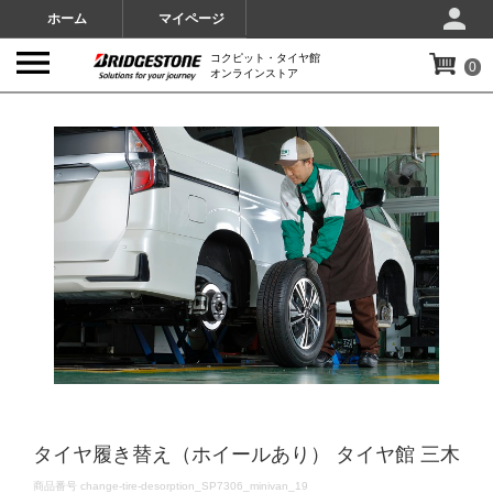
ホーム
マイページ
コクピット・タイヤ館
0
オンラインストア
IMAGES
タイヤ履き替え（ホイールあり） タイヤ館 三木
DETAILS
商品番号
change-tire-desorption_SP7306_minivan_19