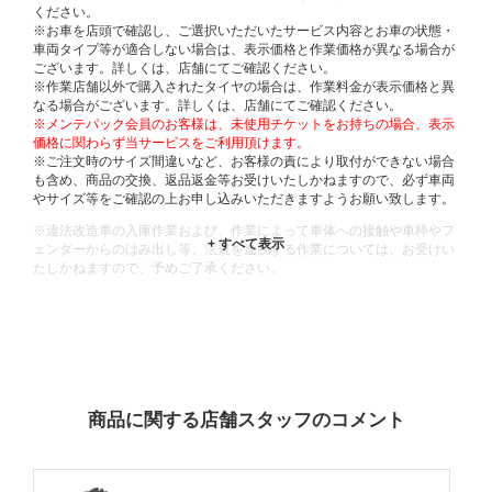
ください。
※お車を店頭で確認し、ご選択いただいたサービス内容とお車の状態・
車両タイプ等が適合しない場合は、表示価格と作業価格が異なる場合が
ございます。詳しくは、店舗にてご確認ください。
※作業店舗以外で購入されたタイヤの場合は、作業料金が表示価格と異
なる場合がございます。詳しくは、店舗にてご確認ください。
※メンテパック会員のお客様は、未使用チケットをお持ちの場合、表示
価格に関わらず当サービスをご利用頂けます。
※ご注文時のサイズ間違いなど、お客様の責により取付ができない場合
も含め、商品の交換、返品返金等お受けいたしかねますので、必ず車両
やサイズ等をご確認の上お申し込みいただきますようお願い致します。
※違法改造車の入庫作業および、作業によって車体への接触や車枠やフ
ェンダーからのはみ出し等、法規を逸脱する作業については、お受けい
たしかねますので、予めご了承ください。
※輸入車や一部希少車種等には対応できない場合もございます。
※おクルマの状態(作業の安全性を確保できない場合など含め)によって
は、ご来店当日であっても、作業をお断りさせて頂く場合もございま
す。
ADDITIONAL
INFORMATION
商品に関する店舗スタッフのコメント