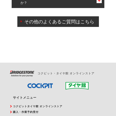
か？
一部の商品・サービスの組み合わせに限り、同時にご予約が
出来ないものもございます。
ご来店予約日の3営業日前までマイページからの予約
日変更が可能です。
その他のよくあるご質問はこちら
ご来店予約日の3営業日前を過ぎている場合のご予約
の日時変更につきましては、直接ご予約の店舗まで
お問合せください。
また、やむを得ない事由によりご予約のキャンセル
をご希望の際は、直接ご予約いただいた店舗へご連
絡ください。
コクピット・タイヤ館 オンラインストア
サイトメニュー
コクピットタイヤ館 オンラインストア
購入・作業予約受付