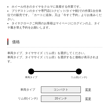
ホイール付きのタイヤをクルマに装着する作業です。
ブリヂストンのタイヤ専門店(コクピット/タイヤ館)での作業1台分単
位での販売です。「カートに追加」又は「今すぐ予約」よりお進みくだ
さい。
タイヤクロークご利用のお客様はマイページにログインの上、タイ
ヤ履き替え予約をお願いします。
価格
VARIATIONS
車両タイプ、タイヤサイズ（リム径）を選択してください。
車両タイプ、タイヤサイズ（リム径）を選択すると価格が表示されま
す。
車両タイプ
リム径(インチ)
車両タイプ
コンパクト
変更
リム径(インチ)
20インチ
変更