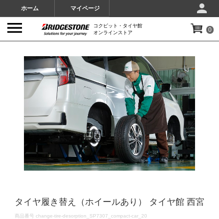
ホーム
マイページ
コクピット・タイヤ館
0
オンラインストア
IMAGES
タイヤ履き替え（ホイールあり） タイヤ館 西宮
DETAILS
商品番号
change-tire-desorption_SP7307_compact-car_20