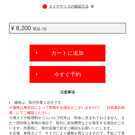
?
タイヤサイズの確認方法
¥ 8,200
税込 /台
ADD
TO
カートに追加
CART
OPTIONS
今すぐ予約
- 注意事項 -
価格は、取付作業１台分です。
※価格は来店日によって変動する場合がございますので、「日程選択画
面」にてご確認ください。
※廃タイヤ処理料やゴムバルブ代等は、料金に含まれておりません。ま
た一部特殊な車両の場合で、取付に追加費用などが発生する場合がござ
います。作業前に、取付店舗で必ずご確認をお願いいたします。
※店舗、車両タイプ、サイズにより価格が異なりますので、予めご了承