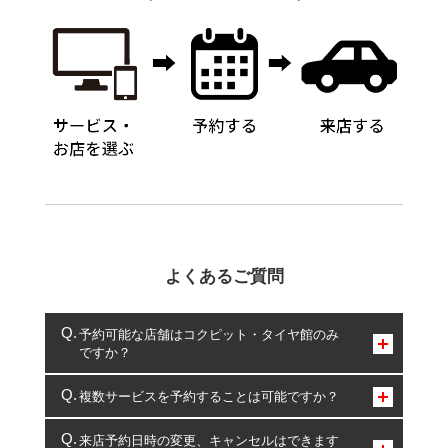
よくあるご質問
予約可能な店舗はコクピット・タイヤ館のみ
ですか？
コクピット・タイヤ館のみとなります。
複数サービスを予約することは可能ですか？
複数サービスのご予約は可能です。
来店予約日時の変更、キャンセルはできます