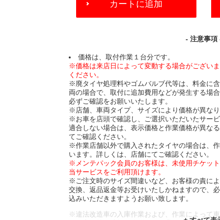
カートに追加
TO
CART
OPTIONS
- 注意事項 
価格は、取付作業１台分です。
※価格は来店日によって変動する場合がござい
ください。
※廃タイヤ処理料やゴムバルブ代等は、料金に
両の場合で、取付に追加費用などが発生する場
必ずご確認をお願いいたします。
※店舗、車両タイプ、サイズにより価格が異な
※お車を店頭で確認し、ご選択いただいたサー
適合しない場合は、表示価格と作業価格が異な
てご確認ください。
※作業店舗以外で購入されたタイヤの場合は、
います。詳しくは、店舗にてご確認ください。
※メンテパック会員のお客様は、未使用チケッ
当サービスをご利用頂けます。
※ご注文時のサイズ間違いなど、お客様の責に
交換、返品返金等お受けいたしかねますので、
込みいただきますようお願い致します。
※違法改造車の入庫作業および、作業によって