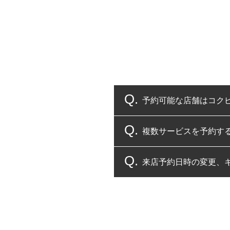
予約可能な店舗はコク
複数サービスを予約す
コクピット・タイヤ館
来店予約日時の変更、
複数サービスのご予約
一部の商品・サービスの組み合
ご来店予約日の3営業
ご来店予約日の3営業
ください。
また、やむを得ない事