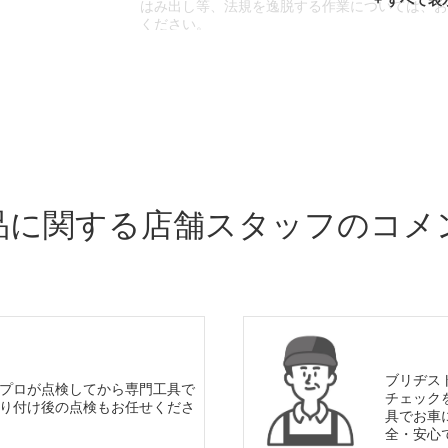
はみ出し等、法規を逸脱する作業については、
ください。
※輸入車や一部希少車種等には対応できない場
※おクルマの状態(作業の安全性を確保できない
であっても、作業をお断りさせて頂く場合もご
品に関する店舗スタッフのコメ
ブリヂス
プロが点検してから専門工具で
チェック
り付け後の点検もお任せくださ
具でお車
全・安心