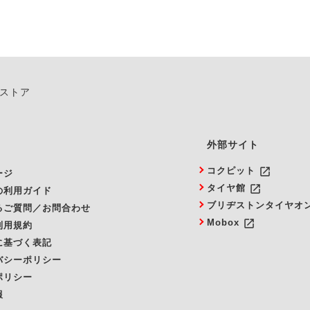
ンストア
外部サイト
launch
コクピット
ージ
launch
タイヤ館
の利用ガイド
ブリヂストンタイヤオ
るご質問／お問合わせ
launch
Mobox
利用規約
に基づく表記
バシーポリシー
ポリシー
報