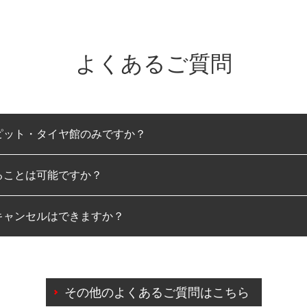
よくあるご質問
ピット・タイヤ館のみですか？
ることは可能ですか？
のみとなります。
キャンセルはできますか？
は可能です。
わせに限り、同時にご予約が出来ないものもございます。
日前までマイページからの予約日変更が可能です。
日前を過ぎている場合のご予約の日時変更につきましては、直
その他のよくあるご質問はこちら
由によりご予約のキャンセルをご希望の際は、直接ご予約いた