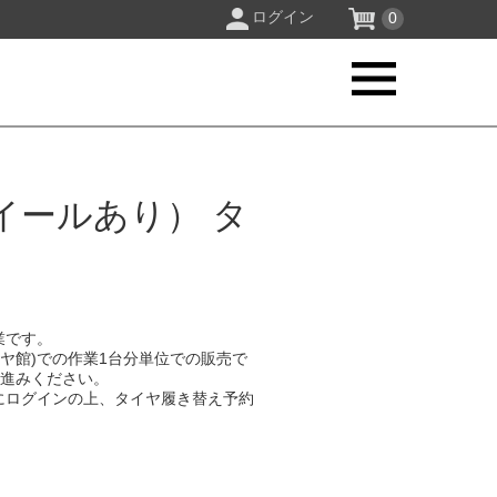
ログイン
0
イールあり） タ
業です。
イヤ館)での作業1台分単位での販売で
お進みください。
にログインの上、タイヤ履き替え予約