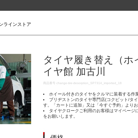
ンラインストア
タイヤ履き替え（ホ
イヤ館 加古川
DETAILS
商品番号
change-tire-desorption_SP7314_imported_18
ホイール付きのタイヤをクルマに装着する作
ブリヂストンのタイヤ専門店(コクピット/タ
す。「カートに追加」又は「今すぐ予約」より
タイヤクロークご利用のお客様はマイページ
をお願いします。
価格