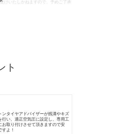
お受けいたしかねますので、予めご了承
合もございます。
場合など含め)によっては、ご来店当日
ざいます。
ント
トンタイヤアドバイザーが残溝やキズ
を行い、適正空気圧に設定し、専用工
にお取り付けさせて頂きますので安
ですよ！