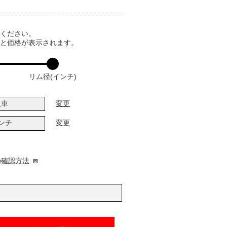
てください。
ると価格が表示されます。
リム径(インチ)
入車
変更
インチ
変更
の確認方法