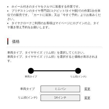
ホイール付きのタイヤをクルマに装着する作業です。
ブリヂストンのタイヤ専門店(コクピット/タイヤ館)での作業1台分単
位での販売です。「カートに追加」又は「今すぐ予約」よりお進みくだ
さい。
タイヤクロークご利用のお客様はマイページにログインの上、タイ
ヤ履き替え予約をお願いします。
価格
VARIATIONS
車両タイプ、タイヤサイズ（リム径）を選択してください。
車両タイプ、タイヤサイズ（リム径）を選択すると価格が表示されま
す。
車両タイプ
リム径(インチ)
車両タイプ
ミニバン
変更
リム径(インチ)
14インチ
変更