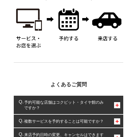
よくあるご質問
予約可能な店舗はコクピット・タイヤ館のみ
ですか？
コクピット・タイヤ館のみとなります。
複数サービスを予約することは可能ですか？
複数サービスのご予約は可能です。
来店予約日時の変更、キャンセルはできます