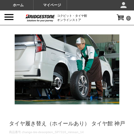
ホーム
マイページ
コクピット・タイヤ館
0
オンラインストア
IMAGES
タイヤ履き替え（ホイールあり） タイヤ館 神戸
DETAILS
商品番号
change-tire-desorption_SP7316_minivan_14