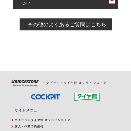
か？
一部の商品・サービスの組み合わせに限り、同時にご予約が
出来ないものもございます。
ご来店予約日の3営業日前までマイページからの予約
日変更が可能です。
その他のよくあるご質問はこちら
ご来店予約日の3営業日前を過ぎている場合のご予約
の日時変更につきましては、直接ご予約の店舗まで
お問合せください。
また、やむを得ない事由によりご予約のキャンセル
をご希望の際は、直接ご予約いただいた店舗へご連
絡ください。
コクピット・タイヤ館 オンラインストア
サイトメニュー
コクピットタイヤ館 オンラインストア
購入・作業予約受付