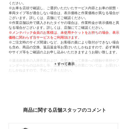
ください。
※お車を店頭で確認し、ご選択いただいたサービス内容とお車の状態・
車両タイプ等が適合しない場合は、表示価格と作業価格が異なる場合が
ございます。詳しくは、店舗にてご確認ください。
※作業店舗以外で購入されたタイヤの場合は、作業料金が表示価格と異
なる場合がございます。詳しくは、店舗にてご確認ください。
※メンテパック会員のお客様は、未使用チケットをお持ちの場合、表示
価格に関わらず当サービスをご利用頂けます。
※ご注文時のサイズ間違いなど、お客様の責により取付ができない場合
も含め、商品の交換、返品返金等お受けいたしかねますので、必ず車両
やサイズ等をご確認の上お申し込みいただきますようお願い致します。
※違法改造車の入庫作業および、作業によって車体への接触や車枠やフ
ェンダーからのはみ出し等、法規を逸脱する作業については、お受けい
たしかねますので、予めご了承ください。
※輸入車や一部希少車種等には対応できない場合もございます。
※おクルマの状態(作業の安全性を確保できない場合など含め)によって
は、ご来店当日であっても、作業をお断りさせて頂く場合もございま
す。
ADDITIONAL
INFORMATION
商品に関する店舗スタッフのコメント