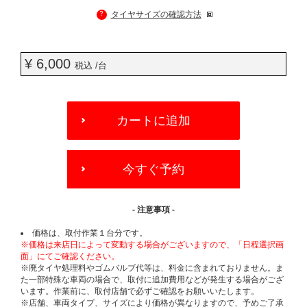
?
タイヤサイズの確認方法
¥ 6,000
税込 /台
ADD
TO
カートに追加
CART
OPTIONS
今すぐ予約
- 注意事項 -
価格は、取付作業１台分です。
※価格は来店日によって変動する場合がございますので、「日程選択画
面」にてご確認ください。
※廃タイヤ処理料やゴムバルブ代等は、料金に含まれておりません。ま
た一部特殊な車両の場合で、取付に追加費用などが発生する場合がござ
います。作業前に、取付店舗で必ずご確認をお願いいたします。
※店舗、車両タイプ、サイズにより価格が異なりますので、予めご了承