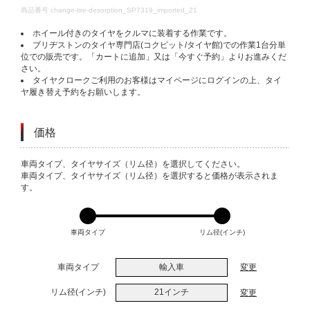
DETAILS
商品番号
change-tire-desorption_SP7319_imported_21
ホイール付きのタイヤをクルマに装着する作業です。
ブリヂストンのタイヤ専門店(コクピット/タイヤ館)での作業1台分単
位での販売です。「カートに追加」又は「今すぐ予約」よりお進みくだ
さい。
タイヤクロークご利用のお客様はマイページにログインの上、タイ
ヤ履き替え予約をお願いします。
価格
VARIATIONS
車両タイプ、タイヤサイズ（リム径）を選択してください。
車両タイプ、タイヤサイズ（リム径）を選択すると価格が表示されま
す。
車両タイプ
リム径(インチ)
車両タイプ
輸入車
変更
リム径(インチ)
21インチ
変更