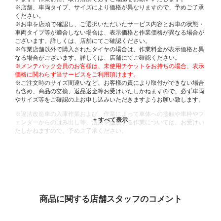
※店舗、車両タイプ、サイズにより価格が異なりますので、予めご了承
ください。
※お車を店頭で確認し、ご選択いただいたサービス内容とお車の状態・
車両タイプ等が適合しない場合は、表示価格と作業価格が異なる場合が
ございます。詳しくは、店舗にてご確認ください。
※作業店舗以外で購入されたタイヤの場合は、作業料金が表示価格と異
なる場合がございます。詳しくは、店舗にてご確認ください。
※メンテパック会員のお客様は、未使用チケットをお持ちの場合、表示
価格に関わらず当サービスをご利用頂けます。
※ご注文時のサイズ間違いなど、お客様の責により取付ができない場合
も含め、商品の交換、返品返金等お受けいたしかねますので、必ず車両
やサイズ等をご確認の上お申し込みいただきますようお願い致します。
※違法改造車の入庫作業および、作業によって車体への接触や車枠やフ
ェンダーからのはみ出し等、法規を逸脱する作業については、お受けい
たしかねますので、予めご了承ください。
※輸入車や一部希少車種等には対応できない場合もございます。
※おクルマの状態(作業の安全性を確保できない場合など含め)によって
は、ご来店当日であっても、作業をお断りさせて頂く場合もございま
す。
ADDITIONAL
INFORMATION
商品に関する店舗スタッフのコメント