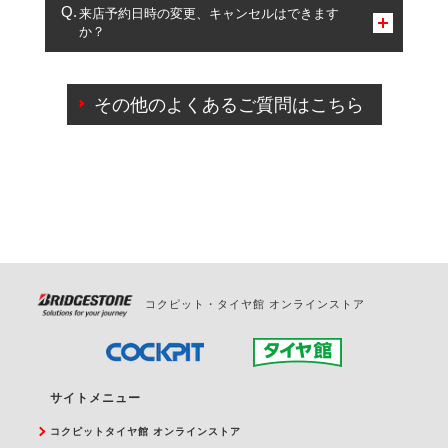
複数サービスのご予約は可能です。
来店予約日時の変更、キャンセルはできます
か？
一部の商品・サービスの組み合わせに限り、同時にご予約が
出来ないものもございます。
ご来店予約日の3営業日前までマイページからの予約
日変更が可能です。
その他のよくあるご質問はこちら
ご来店予約日の3営業日前を過ぎている場合のご予約
の日時変更につきましては、直接ご予約の店舗まで
お問合せください。
また、やむを得ない事由によりご予約のキャンセル
をご希望の際は、直接ご予約いただいた店舗へご連
絡ください。
コクピット・タイヤ館 オンラインストア
サイトメニュー
コクピットタイヤ館 オンラインストア