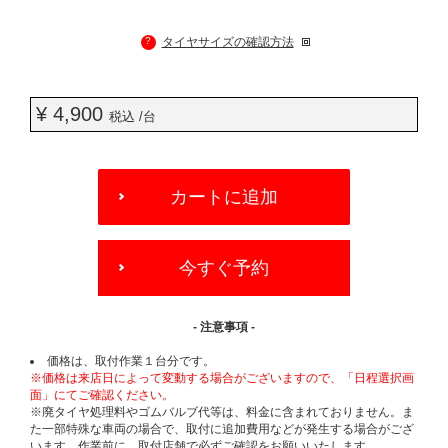
?
タイヤサイズの確認方法
¥ 4,900
税込 /台
ADD
TO
カートに追加
CART
OPTIONS
今すぐ予約
- 注意事項 -
価格は、取付作業１台分です。
※価格は来店日によって変動する場合がございますので、「日程選択画
面」にてご確認ください。
※廃タイヤ処理料やゴムバルブ代等は、料金に含まれておりません。ま
た一部特殊な車両の場合で、取付に追加費用などが発生する場合がござ
います。作業前に、取付店舗で必ずご確認をお願いいたします。