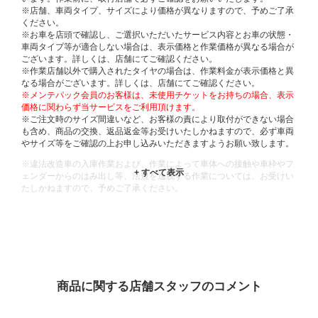
※店舗、車両タイプ、サイズにより価格が異なりますので、予めご了承
ください。
※お車を店頭で確認し、ご選択いただいたサービス内容とお車の状態・
車両タイプ等が適合しない場合は、表示価格と作業価格が異なる場合が
ございます。詳しくは、店舗にてご確認ください。
※作業店舗以外で購入されたタイヤの場合は、作業料金が表示価格と異
なる場合がございます。詳しくは、店舗にてご確認ください。
※メンテパック会員のお客様は、未使用チケットをお持ちの場合、表示
価格に関わらず当サービスをご利用頂けます。
※ご注文時のサイズ間違いなど、お客様の責により取付ができない場合
も含め、商品の交換、返品返金等お受けいたしかねますので、必ず車両
やサイズ等をご確認の上お申し込みいただきますようお願い致します。
※違法改造車の入庫作業および、作業によって車体への接触や車枠やフ
ェンダーからのはみ出し等、法規を逸脱する作業については、お受けい
たしかねますので、予めご了承ください。
※輸入車や一部希少車種等には対応できない場合もございます。
※おクルマの状態(作業の安全性を確保できない場合など含め)によって
は、ご来店当日であっても、作業をお断りさせて頂く場合もございま
す。
ADDITIONAL
INFORMATION
商品に関する店舗スタッフのコメント