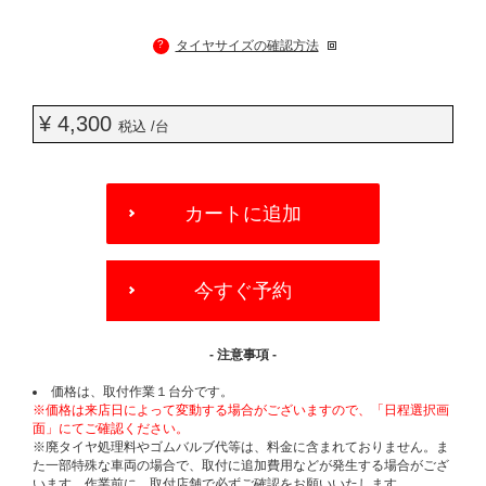
?
タイヤサイズの確認方法
¥ 4,300
税込 /台
ADD
TO
カートに追加
CART
OPTIONS
今すぐ予約
- 注意事項 -
価格は、取付作業１台分です。
※価格は来店日によって変動する場合がございますので、「日程選択画
面」にてご確認ください。
※廃タイヤ処理料やゴムバルブ代等は、料金に含まれておりません。ま
た一部特殊な車両の場合で、取付に追加費用などが発生する場合がござ
います。作業前に、取付店舗で必ずご確認をお願いいたします。