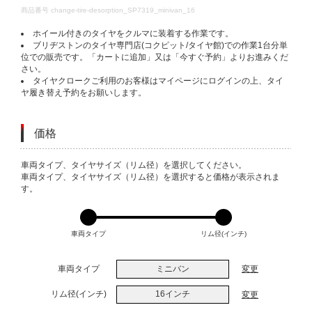
DETAILS
商品番号
change-tire-desorption_SP7319_minivan_16
ホイール付きのタイヤをクルマに装着する作業です。
ブリヂストンのタイヤ専門店(コクピット/タイヤ館)での作業1台分単
位での販売です。「カートに追加」又は「今すぐ予約」よりお進みくだ
さい。
タイヤクロークご利用のお客様はマイページにログインの上、タイ
ヤ履き替え予約をお願いします。
価格
VARIATIONS
車両タイプ、タイヤサイズ（リム径）を選択してください。
車両タイプ、タイヤサイズ（リム径）を選択すると価格が表示されま
す。
車両タイプ
リム径(インチ)
車両タイプ
ミニバン
変更
リム径(インチ)
16インチ
変更