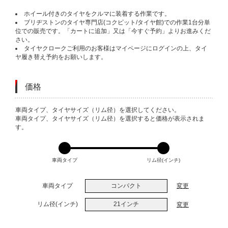
ホイール付きのタイヤをクルマに装着する作業です。
ブリヂストンのタイヤ専門店(コクピット/タイヤ館)での作業1台分単
位での販売です。「カートに追加」又は「今すぐ予約」よりお進みくだ
さい。
タイヤクロークご利用のお客様はマイページにログインの上、タイ
ヤ履き替え予約をお願いします。
価格
VARIATIONS
車両タイプ、タイヤサイズ（リム径）を選択してください。
車両タイプ、タイヤサイズ（リム径）を選択すると価格が表示されま
す。
車両タイプ
リム径(インチ)
車両タイプ
コンパクト
変更
リム径(インチ)
21インチ
変更