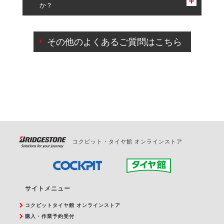
か？
一部の商品・サービスの組み合わせに限り、同時にご予約が
出来ないものもございます。
ご来店予約日の3営業日前までマイページからの予約
日変更が可能です。
その他のよくあるご質問はこちら
ご来店予約日の3営業日前を過ぎている場合のご予約
の日時変更につきましては、直接ご予約の店舗まで
お問合せください。
また、やむを得ない事由によりご予約のキャンセル
をご希望の際は、直接ご予約いただいた店舗へご連
絡ください。
コクピット・タイヤ館 オンラインストア
サイトメニュー
コクピットタイヤ館 オンラインストア
購入・作業予約受付