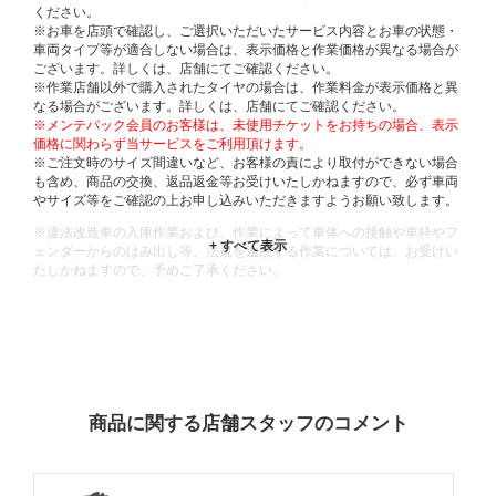
ください。
※お車を店頭で確認し、ご選択いただいたサービス内容とお車の状態・
車両タイプ等が適合しない場合は、表示価格と作業価格が異なる場合が
ございます。詳しくは、店舗にてご確認ください。
※作業店舗以外で購入されたタイヤの場合は、作業料金が表示価格と異
なる場合がございます。詳しくは、店舗にてご確認ください。
※メンテパック会員のお客様は、未使用チケットをお持ちの場合、表示
価格に関わらず当サービスをご利用頂けます。
※ご注文時のサイズ間違いなど、お客様の責により取付ができない場合
も含め、商品の交換、返品返金等お受けいたしかねますので、必ず車両
やサイズ等をご確認の上お申し込みいただきますようお願い致します。
※違法改造車の入庫作業および、作業によって車体への接触や車枠やフ
ェンダーからのはみ出し等、法規を逸脱する作業については、お受けい
たしかねますので、予めご了承ください。
※輸入車や一部希少車種等には対応できない場合もございます。
※おクルマの状態(作業の安全性を確保できない場合など含め)によって
は、ご来店当日であっても、作業をお断りさせて頂く場合もございま
す。
ADDITIONAL
INFORMATION
商品に関する店舗スタッフのコメント