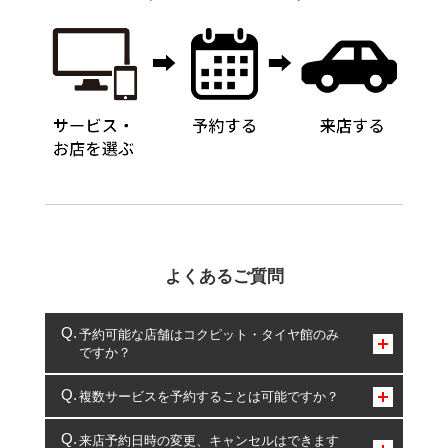
よくあるご質問
予約可能な店舗はコクピット・タイヤ館のみ
ですか？
コクピット・タイヤ館のみとなります。
複数サービスを予約することは可能ですか？
複数サービスのご予約は可能です。
来店予約日時の変更、キャンセルはできます