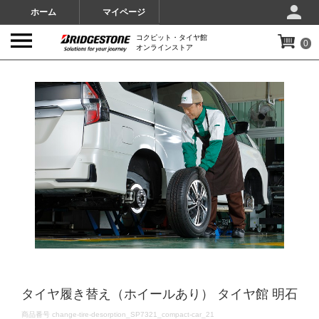
ホーム
マイページ
コクピット・タイヤ館
0
オンラインストア
IMAGES
タイヤ履き替え（ホイールあり） タイヤ館 明石
DETAILS
商品番号
change-tire-desorption_SP7321_compact-car_21