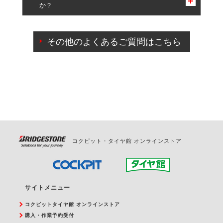
か？
一部の商品・サービスの組み合わせに限り、同時にご予約が
出来ないものもございます。
ご来店予約日の3営業日前までマイページからの予約
日変更が可能です。
その他のよくあるご質問はこちら
ご来店予約日の3営業日前を過ぎている場合のご予約
の日時変更につきましては、直接ご予約の店舗まで
お問合せください。
また、やむを得ない事由によりご予約のキャンセル
をご希望の際は、直接ご予約いただいた店舗へご連
絡ください。
コクピット・タイヤ館 オンラインストア
サイトメニュー
コクピットタイヤ館 オンラインストア
購入・作業予約受付