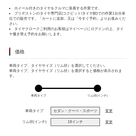
ホイール付きのタイヤをクルマに装着する作業です。
ブリヂストンのタイヤ専門店(コクピット/タイヤ館)での作業1台分単
位での販売です。「カートに追加」又は「今すぐ予約」よりお進みくだ
さい。
タイヤクロークご利用のお客様はマイページにログインの上、タイ
ヤ履き替え予約をお願いします。
価格
VARIATIONS
車両タイプ、タイヤサイズ（リム径）を選択してください。
車両タイプ、タイヤサイズ（リム径）を選択すると価格が表示されま
す。
車両タイプ
リム径(インチ)
車両タイプ
セダン・クーペ・スポーツ
変更
リム径(インチ)
18インチ
変更