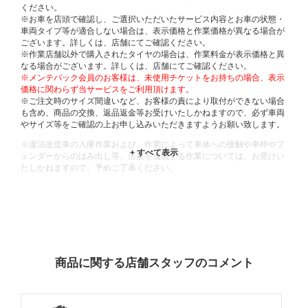
ください。
※お車を店頭で確認し、ご選択いただいたサービス内容とお車の状態・
車両タイプ等が適合しない場合は、表示価格と作業価格が異なる場合が
ございます。詳しくは、店舗にてご確認ください。
※作業店舗以外で購入されたタイヤの場合は、作業料金が表示価格と異
なる場合がございます。詳しくは、店舗にてご確認ください。
※メンテパック会員のお客様は、未使用チケットをお持ちの場合、表示
価格に関わらず当サービスをご利用頂けます。
※ご注文時のサイズ間違いなど、お客様の責により取付ができない場合
も含め、商品の交換、返品返金等お受けいたしかねますので、必ず車両
やサイズ等をご確認の上お申し込みいただきますようお願い致します。
※違法改造車の入庫作業および、作業によって車体への接触や車枠やフ
ェンダーからのはみ出し等、法規を逸脱する作業については、お受けい
たしかねますので、予めご了承ください。
※輸入車や一部希少車種等には対応できない場合もございます。
※おクルマの状態(作業の安全性を確保できない場合など含め)によって
は、ご来店当日であっても、作業をお断りさせて頂く場合もございま
す。
ADDITIONAL
INFORMATION
商品に関する店舗スタッフのコメント