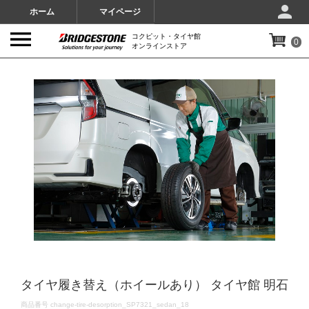
ホーム
マイページ
コクピット・タイヤ館
0
オンラインストア
IMAGES
タイヤ履き替え（ホイールあり） タイヤ館 明石
DETAILS
商品番号
change-tire-desorption_SP7321_sedan_18