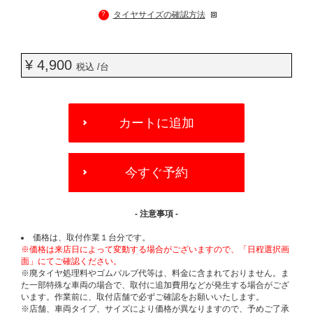
?
タイヤサイズの確認方法
¥ 4,900
税込 /台
ADD
TO
カートに追加
CART
OPTIONS
今すぐ予約
- 注意事項 -
価格は、取付作業１台分です。
※価格は来店日によって変動する場合がございますので、「日程選択画
面」にてご確認ください。
※廃タイヤ処理料やゴムバルブ代等は、料金に含まれておりません。ま
た一部特殊な車両の場合で、取付に追加費用などが発生する場合がござ
います。作業前に、取付店舗で必ずご確認をお願いいたします。
※店舗、車両タイプ、サイズにより価格が異なりますので、予めご了承