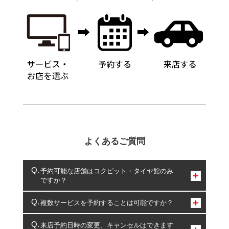
よくあるご質問
予約可能な店舗はコクピット・タイヤ館のみ
ですか？
コクピット・タイヤ館のみとなります。
複数サービスを予約することは可能ですか？
複数サービスのご予約は可能です。
来店予約日時の変更、キャンセルはできます