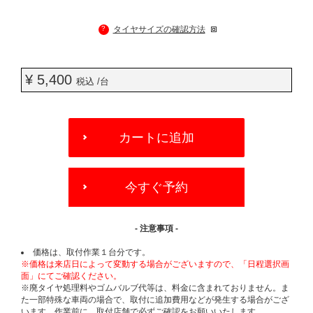
?
タイヤサイズの確認方法
¥ 5,400
税込 /台
ADD
TO
カートに追加
CART
OPTIONS
今すぐ予約
- 注意事項 -
価格は、取付作業１台分です。
※価格は来店日によって変動する場合がございますので、「日程選択画
面」にてご確認ください。
※廃タイヤ処理料やゴムバルブ代等は、料金に含まれておりません。ま
た一部特殊な車両の場合で、取付に追加費用などが発生する場合がござ
います。作業前に、取付店舗で必ずご確認をお願いいたします。