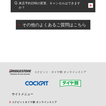
複数サービスのご予約は可能です。
来店予約日時の変更、キャンセルはできます
か？
一部の商品・サービスの組み合わせに限り、同時にご予約が
出来ないものもございます。
ご来店予約日の3営業日前までマイページからの予約
日変更が可能です。
その他のよくあるご質問はこちら
ご来店予約日の3営業日前を過ぎている場合のご予約
の日時変更につきましては、直接ご予約の店舗まで
お問合せください。
また、やむを得ない事由によりご予約のキャンセル
をご希望の際は、直接ご予約いただいた店舗へご連
絡ください。
コクピット・タイヤ館 オンラインストア
サイトメニュー
コクピットタイヤ館 オンラインストア