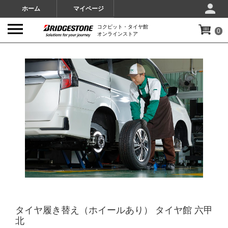
ホーム
マイページ
コクピット・タイヤ館
0
オンラインストア
IMAGES
タイヤ履き替え（ホイールあり） タイヤ館 六甲
北