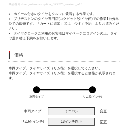
DETAILS
商品番号
change-tire-desorption_SP7325_minivan_u13
ホイール付きのタイヤをクルマに装着する作業です。
ブリヂストンのタイヤ専門店(コクピット/タイヤ館)での作業1台分単
位での販売です。「カートに追加」又は「今すぐ予約」よりお進みくだ
さい。
タイヤクロークご利用のお客様はマイページにログインの上、タイ
ヤ履き替え予約をお願いします。
価格
VARIATIONS
車両タイプ、タイヤサイズ（リム径）を選択してください。
車両タイプ、タイヤサイズ（リム径）を選択すると価格が表示されま
す。
車両タイプ
リム径(インチ)
車両タイプ
ミニバン
変更
リム径(インチ)
13インチ以下
変更