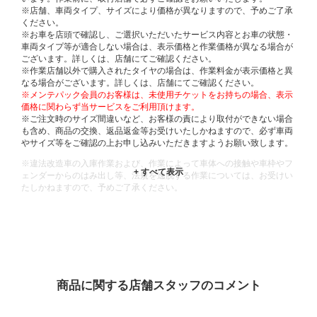
※店舗、車両タイプ、サイズにより価格が異なりますので、予めご了承
ください。
※お車を店頭で確認し、ご選択いただいたサービス内容とお車の状態・
車両タイプ等が適合しない場合は、表示価格と作業価格が異なる場合が
ございます。詳しくは、店舗にてご確認ください。
※作業店舗以外で購入されたタイヤの場合は、作業料金が表示価格と異
なる場合がございます。詳しくは、店舗にてご確認ください。
※メンテパック会員のお客様は、未使用チケットをお持ちの場合、表示
価格に関わらず当サービスをご利用頂けます。
※ご注文時のサイズ間違いなど、お客様の責により取付ができない場合
も含め、商品の交換、返品返金等お受けいたしかねますので、必ず車両
やサイズ等をご確認の上お申し込みいただきますようお願い致します。
※違法改造車の入庫作業および、作業によって車体への接触や車枠やフ
ェンダーからのはみ出し等、法規を逸脱する作業については、お受けい
たしかねますので、予めご了承ください。
※輸入車や一部希少車種等には対応できない場合もございます。
※おクルマの状態(作業の安全性を確保できない場合など含め)によって
は、ご来店当日であっても、作業をお断りさせて頂く場合もございま
す。
ADDITIONAL
INFORMATION
商品に関する店舗スタッフのコメント