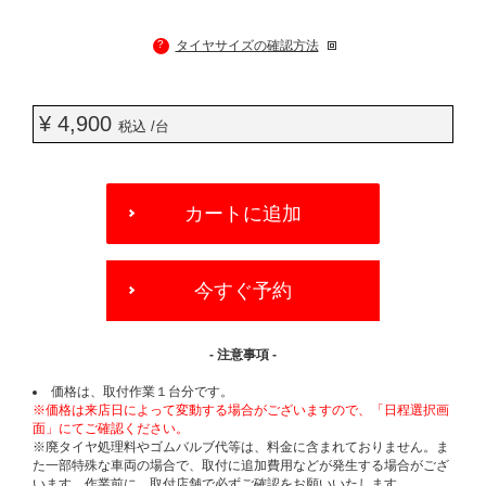
?
タイヤサイズの確認方法
¥ 4,900
税込 /台
ADD
TO
カートに追加
CART
OPTIONS
今すぐ予約
- 注意事項 -
価格は、取付作業１台分です。
※価格は来店日によって変動する場合がございますので、「日程選択画
面」にてご確認ください。
※廃タイヤ処理料やゴムバルブ代等は、料金に含まれておりません。ま
た一部特殊な車両の場合で、取付に追加費用などが発生する場合がござ
います。作業前に、取付店舗で必ずご確認をお願いいたします。