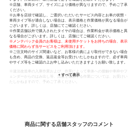
※店舗、車両タイプ、サイズにより価格が異なりますので、予めご了承
ください。
※お車を店頭で確認し、ご選択いただいたサービス内容とお車の状態・
車両タイプ等が適合しない場合は、表示価格と作業価格が異なる場合が
ございます。詳しくは、店舗にてご確認ください。
※作業店舗以外で購入されたタイヤの場合は、作業料金が表示価格と異
なる場合がございます。詳しくは、店舗にてご確認ください。
※メンテパック会員のお客様は、未使用チケットをお持ちの場合、表示
価格に関わらず当サービスをご利用頂けます。
※ご注文時のサイズ間違いなど、お客様の責により取付ができない場合
も含め、商品の交換、返品返金等お受けいたしかねますので、必ず車両
やサイズ等をご確認の上お申し込みいただきますようお願い致します。
※違法改造車の入庫作業および、作業によって車体への接触や車枠やフ
ェンダーからのはみ出し等、法規を逸脱する作業については、お受けい
たしかねますので、予めご了承ください。
※輸入車や一部希少車種等には対応できない場合もございます。
※おクルマの状態(作業の安全性を確保できない場合など含め)によって
は、ご来店当日であっても、作業をお断りさせて頂く場合もございま
す。
ADDITIONAL
INFORMATION
商品に関する店舗スタッフのコメント