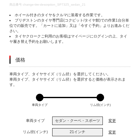
DETAILS
商品番号
change-tire-desorption_SP7325_sedan_21
ホイール付きのタイヤをクルマに装着する作業です。
ブリヂストンのタイヤ専門店(コクピット/タイヤ館)での作業1台分単
位での販売です。「カートに追加」又は「今すぐ予約」よりお進みくだ
さい。
タイヤクロークご利用のお客様はマイページにログインの上、タイ
ヤ履き替え予約をお願いします。
価格
VARIATIONS
車両タイプ、タイヤサイズ（リム径）を選択してください。
車両タイプ、タイヤサイズ（リム径）を選択すると価格が表示されま
す。
車両タイプ
リム径(インチ)
車両タイプ
セダン・クーペ・スポーツ
変更
リム径(インチ)
21インチ
変更