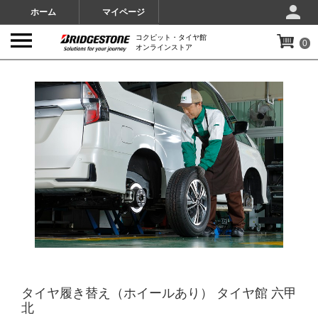
ホーム
マイページ
コクピット・タイヤ館
0
オンラインストア
IMAGES
タイヤ履き替え（ホイールあり） タイヤ館 六甲
北