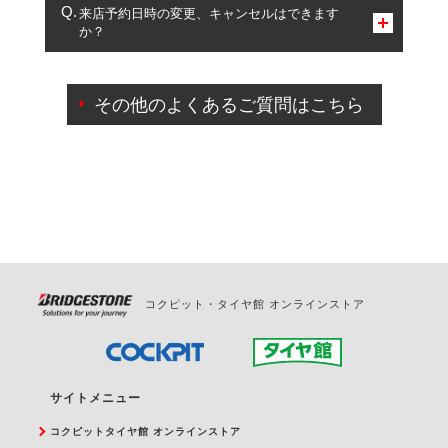
複数サービスのご予約は可能です。
来店予約日時の変更、キャンセルはできます
か？
一部の商品・サービスの組み合わせに限り、同時にご予約が
出来ないものもございます。
ご来店予約日の3営業日前までマイページからの予約
日変更が可能です。
その他のよくあるご質問はこちら
ご来店予約日の3営業日前を過ぎている場合のご予約
の日時変更につきましては、直接ご予約の店舗まで
お問合せください。
また、やむを得ない事由によりご予約のキャンセル
をご希望の際は、直接ご予約いただいた店舗へご連
絡ください。
コクピット・タイヤ館 オンラインストア
サイトメニュー
コクピットタイヤ館 オンラインストア