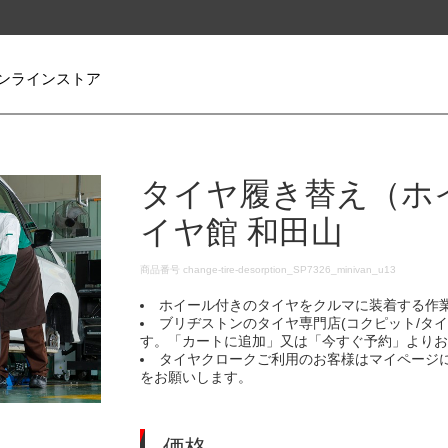
ンラインストア
タイヤ履き替え（ホ
イヤ館 和田山
DETAILS
商品番号
change-tire-desorption_SP7326_minivan_u13
ホイール付きのタイヤをクルマに装着する作
ブリヂストンのタイヤ専門店(コクピット/タ
す。「カートに追加」又は「今すぐ予約」より
タイヤクロークご利用のお客様はマイページ
をお願いします。
価格