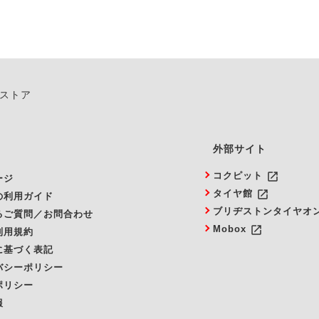
ンストア
外部サイト
launch
コクピット
ージ
launch
タイヤ館
の利用ガイド
ブリヂストンタイヤオ
るご質問／お問合わせ
launch
Mobox
利用規約
に基づく表記
バシーポリシー
ポリシー
報