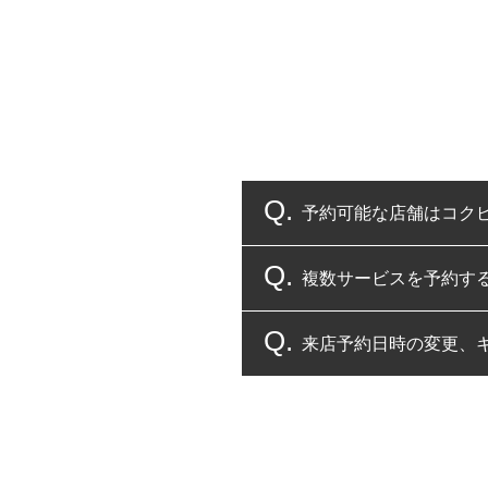
予約可能な店舗はコク
複数サービスを予約す
コクピット・タイヤ館
来店予約日時の変更、
複数サービスのご予約
一部の商品・サービスの組み合
ご来店予約日の3営業
ご来店予約日の3営業
ください。
また、やむを得ない事