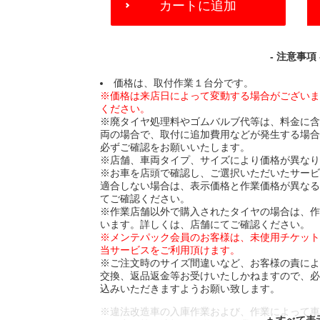
カートに追加
TO
CART
OPTIONS
- 注意事項 
価格は、取付作業１台分です。
※価格は来店日によって変動する場合がござい
ください。
※廃タイヤ処理料やゴムバルブ代等は、料金に
両の場合で、取付に追加費用などが発生する場
必ずご確認をお願いいたします。
※店舗、車両タイプ、サイズにより価格が異な
※お車を店頭で確認し、ご選択いただいたサー
適合しない場合は、表示価格と作業価格が異な
てご確認ください。
※作業店舗以外で購入されたタイヤの場合は、
います。詳しくは、店舗にてご確認ください。
※メンテパック会員のお客様は、未使用チケッ
当サービスをご利用頂けます。
※ご注文時のサイズ間違いなど、お客様の責に
交換、返品返金等お受けいたしかねますので、
込みいただきますようお願い致します。
※違法改造車の入庫作業および、作業によって