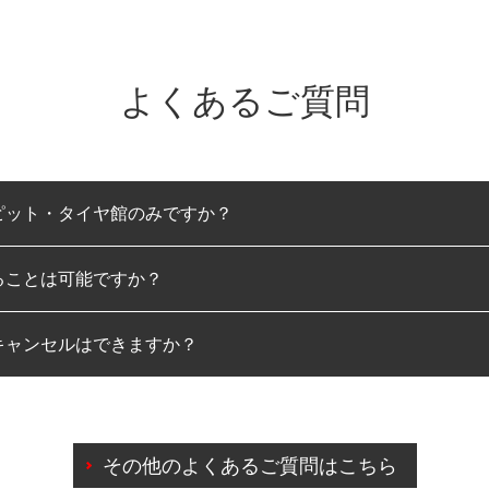
よくあるご質問
ピット・タイヤ館のみですか？
ることは可能ですか？
のみとなります。
キャンセルはできますか？
は可能です。
わせに限り、同時にご予約が出来ないものもございます。
日前までマイページからの予約日変更が可能です。
日前を過ぎている場合のご予約の日時変更につきましては、直
その他のよくあるご質問はこちら
由によりご予約のキャンセルをご希望の際は、直接ご予約いた