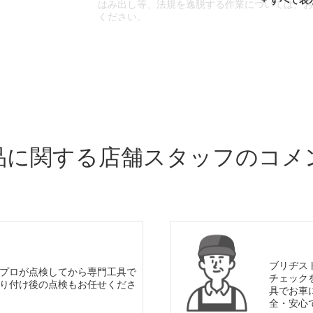
はみ出し等、法規を逸脱する作業については、
ください。
※輸入車や一部希少車種等には対応できない場
※おクルマの状態(作業の安全性を確保できない
であっても、作業をお断りさせて頂く場合もご
品に関する店舗スタッフのコメ
ブリヂス
プロが点検してから専門工具で
チェック
り付け後の点検もお任せくださ
具でお車
全・安心