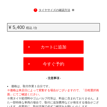
?
タイヤサイズの確認方法
¥ 5,400
税込 /台
ADD
TO
カートに追加
CART
OPTIONS
今すぐ予約
- 注意事項 -
価格は、取付作業１台分です。
※価格は来店日によって変動する場合がございますので、「日程選択画
面」にてご確認ください。
※廃タイヤ処理料やゴムバルブ代等は、料金に含まれておりません。ま
た一部特殊な車両の場合で、取付に追加費用などが発生する場合がござ
います。作業前に、取付店舗で必ずご確認をお願いいたします。