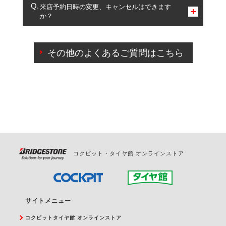
複数サービスのご予約は可能です。
来店予約日時の変更、キャンセルはできます
か？
一部の商品・サービスの組み合わせに限り、同時にご予約が
出来ないものもございます。
ご来店予約日の3営業日前までマイページからの予約
日変更が可能です。
その他のよくあるご質問はこちら
ご来店予約日の3営業日前を過ぎている場合のご予約
の日時変更につきましては、直接ご予約の店舗まで
お問合せください。
また、やむを得ない事由によりご予約のキャンセル
をご希望の際は、直接ご予約いただいた店舗へご連
絡ください。
コクピット・タイヤ館 オンラインストア
サイトメニュー
コクピットタイヤ館 オンラインストア