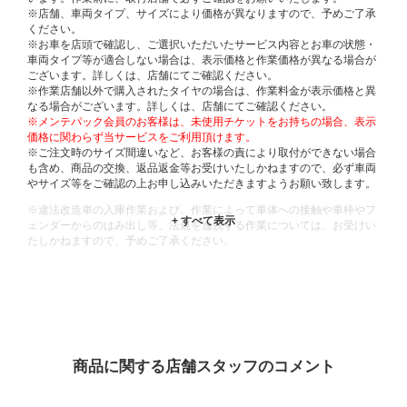
※店舗、車両タイプ、サイズにより価格が異なりますので、予めご了承
ください。
※お車を店頭で確認し、ご選択いただいたサービス内容とお車の状態・
車両タイプ等が適合しない場合は、表示価格と作業価格が異なる場合が
ございます。詳しくは、店舗にてご確認ください。
※作業店舗以外で購入されたタイヤの場合は、作業料金が表示価格と異
なる場合がございます。詳しくは、店舗にてご確認ください。
※メンテパック会員のお客様は、未使用チケットをお持ちの場合、表示
価格に関わらず当サービスをご利用頂けます。
※ご注文時のサイズ間違いなど、お客様の責により取付ができない場合
も含め、商品の交換、返品返金等お受けいたしかねますので、必ず車両
やサイズ等をご確認の上お申し込みいただきますようお願い致します。
※違法改造車の入庫作業および、作業によって車体への接触や車枠やフ
ェンダーからのはみ出し等、法規を逸脱する作業については、お受けい
たしかねますので、予めご了承ください。
※輸入車や一部希少車種等には対応できない場合もございます。
※おクルマの状態(作業の安全性を確保できない場合など含め)によって
は、ご来店当日であっても、作業をお断りさせて頂く場合もございま
す。
ADDITIONAL
INFORMATION
商品に関する店舗スタッフのコメント