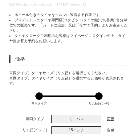
DETAILS
商品番号
change-tire-desorption_SP7327_minivan_15
ホイール付きのタイヤをクルマに装着する作業です。
ブリヂストンのタイヤ専門店(コクピット/タイヤ館)での作業1台分単
位での販売です。「カートに追加」又は「今すぐ予約」よりお進みくだ
さい。
タイヤクロークご利用のお客様はマイページにログインの上、タイ
ヤ履き替え予約をお願いします。
価格
VARIATIONS
車両タイプ、タイヤサイズ（リム径）を選択してください。
車両タイプ、タイヤサイズ（リム径）を選択すると価格が表示されま
す。
車両タイプ
リム径(インチ)
車両タイプ
ミニバン
変更
リム径(インチ)
15インチ
変更