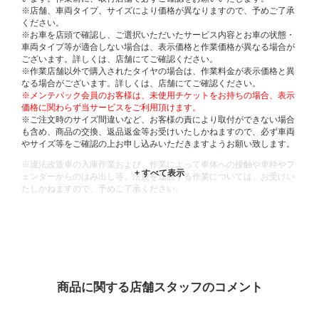
※店舗、車両タイプ、サイズにより価格が異なりますので、予めご了承
ください。
※お車を店頭で確認し、ご選択いただいたサービス内容とお車の状態・
車両タイプ等が適合しない場合は、表示価格と作業価格が異なる場合が
ございます。詳しくは、店舗にてご確認ください。
※作業店舗以外で購入されたタイヤの場合は、作業料金が表示価格と異
なる場合がございます。詳しくは、店舗にてご確認ください。
※メンテパック会員のお客様は、未使用チケットをお持ちの場合、表示
価格に関わらず当サービスをご利用頂けます。
※ご注文時のサイズ間違いなど、お客様の責により取付ができない場合
も含め、商品の交換、返品返金等お受けいたしかねますので、必ず車両
やサイズ等をご確認の上お申し込みいただきますようお願い致します。
※違法改造車の入庫作業および、作業によって車体への接触や車枠やフ
ェンダーからのはみ出し等、法規を逸脱する作業については、お受けい
たしかねますので、予めご了承ください。
※輸入車や一部希少車種等には対応できない場合もございます。
※おクルマの状態(作業の安全性を確保できない場合など含め)によって
は、ご来店当日であっても、作業をお断りさせて頂く場合もございま
す。
ADDITIONAL
INFORMATION
商品に関する店舗スタッフのコメント