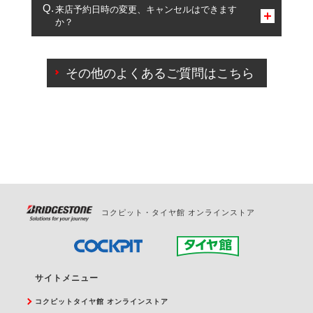
複数サービスのご予約は可能です。
来店予約日時の変更、キャンセルはできます
か？
一部の商品・サービスの組み合わせに限り、同時にご予約が
出来ないものもございます。
ご来店予約日の3営業日前までマイページからの予約
日変更が可能です。
その他のよくあるご質問はこちら
ご来店予約日の3営業日前を過ぎている場合のご予約
の日時変更につきましては、直接ご予約の店舗まで
お問合せください。
また、やむを得ない事由によりご予約のキャンセル
をご希望の際は、直接ご予約いただいた店舗へご連
絡ください。
コクピット・タイヤ館 オンラインストア
サイトメニュー
コクピットタイヤ館 オンラインストア