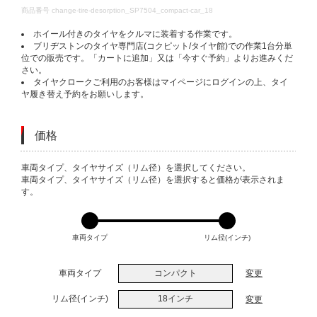
DETAILS
商品番号
change-tire-desorption_SP7504_compact-car_18
ホイール付きのタイヤをクルマに装着する作業です。
ブリヂストンのタイヤ専門店(コクピット/タイヤ館)での作業1台分単
位での販売です。「カートに追加」又は「今すぐ予約」よりお進みくだ
さい。
タイヤクロークご利用のお客様はマイページにログインの上、タイ
ヤ履き替え予約をお願いします。
価格
VARIATIONS
車両タイプ、タイヤサイズ（リム径）を選択してください。
車両タイプ、タイヤサイズ（リム径）を選択すると価格が表示されま
す。
車両タイプ
リム径(インチ)
車両タイプ
コンパクト
変更
リム径(インチ)
18インチ
変更