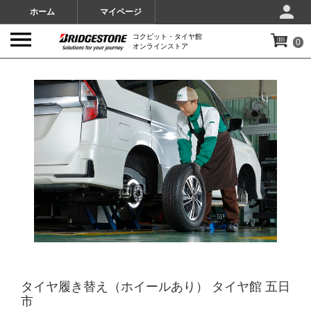
ホーム
マイページ
コクピット・タイヤ館
0
オンラインストア
IMAGES
タイヤ履き替え（ホイールあり） タイヤ館 五日
市