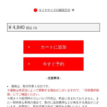
?
タイヤサイズの確認方法
¥ 4,840
税込 /台
ADD
TO
カートに追加
CART
OPTIONS
今すぐ予約
- 注意事項 -
価格は、取付作業１台分です。
※価格は来店日によって変動する場合がございますので、「日程選択画
面」にてご確認ください。
※廃タイヤ処理料やゴムバルブ代等は、料金に含まれておりません。ま
た一部特殊な車両の場合で、取付に追加費用などが発生する場合がござ
います。作業前に、取付店舗で必ずご確認をお願いいたします。