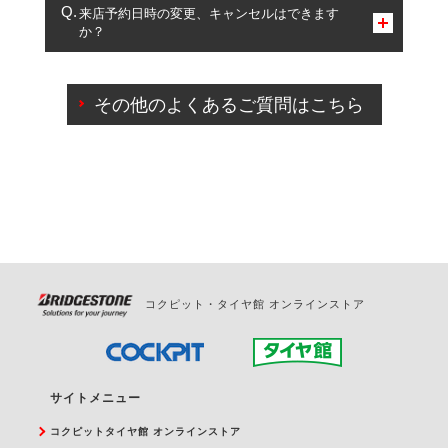
複数サービスのご予約は可能です。
来店予約日時の変更、キャンセルはできます
か？
一部の商品・サービスの組み合わせに限り、同時にご予約が
出来ないものもございます。
ご来店予約日の3営業日前までマイページからの予約
日変更が可能です。
その他のよくあるご質問はこちら
ご来店予約日の3営業日前を過ぎている場合のご予約
の日時変更につきましては、直接ご予約の店舗まで
お問合せください。
また、やむを得ない事由によりご予約のキャンセル
をご希望の際は、直接ご予約いただいた店舗へご連
絡ください。
コクピット・タイヤ館 オンラインストア
サイトメニュー
コクピットタイヤ館 オンラインストア