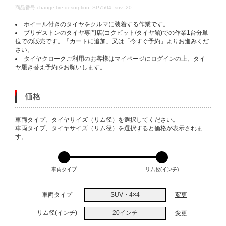
DETAILS
商品番号
change-tire-desorption_SP7504_suv_20
ホイール付きのタイヤをクルマに装着する作業です。
ブリヂストンのタイヤ専門店(コクピット/タイヤ館)での作業1台分単
位での販売です。「カートに追加」又は「今すぐ予約」よりお進みくだ
さい。
タイヤクロークご利用のお客様はマイページにログインの上、タイ
ヤ履き替え予約をお願いします。
価格
VARIATIONS
車両タイプ、タイヤサイズ（リム径）を選択してください。
車両タイプ、タイヤサイズ（リム径）を選択すると価格が表示されま
す。
車両タイプ
リム径(インチ)
車両タイプ
SUV・4×4
変更
リム径(インチ)
20インチ
変更