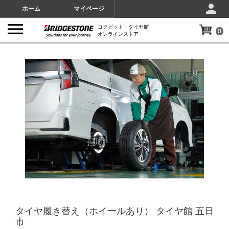
ホーム
マイページ
コクピット・タイヤ館
0
オンラインストア
IMAGES
タイヤ履き替え（ホイールあり） タイヤ館 五日
市