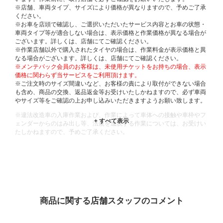
※店舗、車両タイプ、サイズにより価格が異なりますので、予めご了承
ください。
※お車を店頭で確認し、ご選択いただいたサービス内容とお車の状態・
車両タイプ等が適合しない場合は、表示価格と作業価格が異なる場合が
ございます。詳しくは、店舗にてご確認ください。
※作業店舗以外で購入されたタイヤの場合は、作業料金が表示価格と異
なる場合がございます。詳しくは、店舗にてご確認ください。
※メンテパック会員のお客様は、未使用チケットをお持ちの場合、表示
価格に関わらず当サービスをご利用頂けます。
※ご注文時のサイズ間違いなど、お客様の責により取付ができない場合
も含め、商品の交換、返品返金等お受けいたしかねますので、必ず車両
やサイズ等をご確認の上お申し込みいただきますようお願い致します。
※違法改造車の入庫作業および、作業によって車体への接触や車枠やフ
ェンダーからのはみ出し等、法規を逸脱する作業については、お受けい
たしかねますので、予めご了承ください。
※輸入車や一部希少車種等には対応できない場合もございます。
※おクルマの状態(作業の安全性を確保できない場合など含め)によって
は、ご来店当日であっても、作業をお断りさせて頂く場合もございま
す。
ADDITIONAL
INFORMATION
商品に関する店舗スタッフのコメント