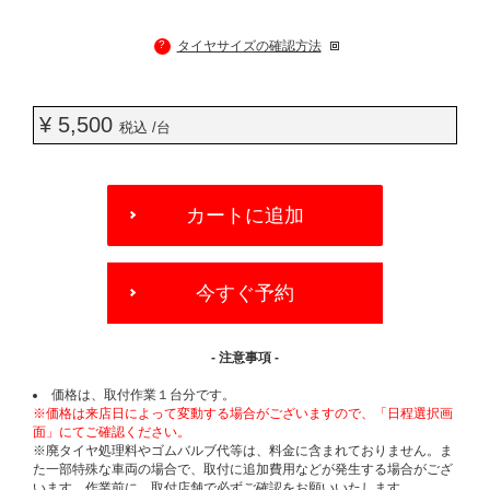
?
タイヤサイズの確認方法
¥ 5,500
税込 /台
ADD
TO
カートに追加
CART
OPTIONS
今すぐ予約
- 注意事項 -
価格は、取付作業１台分です。
※価格は来店日によって変動する場合がございますので、「日程選択画
面」にてご確認ください。
※廃タイヤ処理料やゴムバルブ代等は、料金に含まれておりません。ま
た一部特殊な車両の場合で、取付に追加費用などが発生する場合がござ
います。作業前に、取付店舗で必ずご確認をお願いいたします。