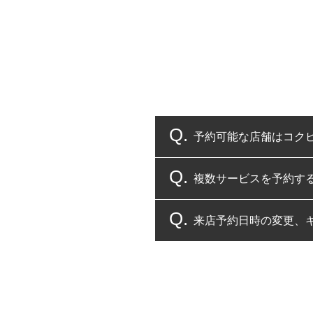
予約可能な店舗はコク
複数サービスを予約す
コクピット・タイヤ館
来店予約日時の変更、
複数サービスのご予約
一部の商品・サービスの組み合
ご来店予約日の3営業
ご来店予約日の3営業
ください。
また、やむを得ない事