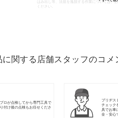
はみ出し等、法規を逸脱する作業については、
ください。
※輸入車や一部希少車種等には対応できない場
※おクルマの状態(作業の安全性を確保できない
であっても、作業をお断りさせて頂く場合もご
品に関する店舗スタッフのコメ
ブリヂス
プロが点検してから専門工具で
チェック
り付け後の点検もお任せくださ
具でお車
全・安心