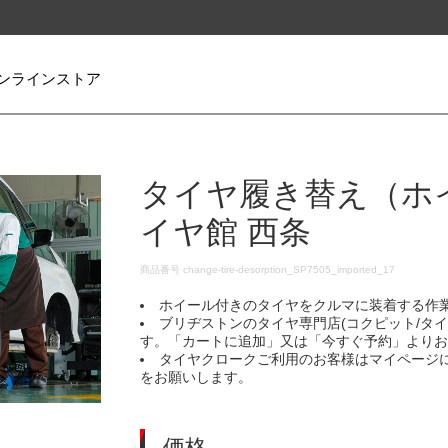
ンラインストア
タイヤ履き替え（ホ
イヤ館 西条
DETAILS
商品番号
change-tire-desorption_SP7505_imported_17
ホイール付きのタイヤをクルマに装着する作
ブリヂストンのタイヤ専門店(コクピット/タ
す。「カートに追加」又は「今すぐ予約」より
タイヤクロークご利用のお客様はマイページ
をお願いします。
価格