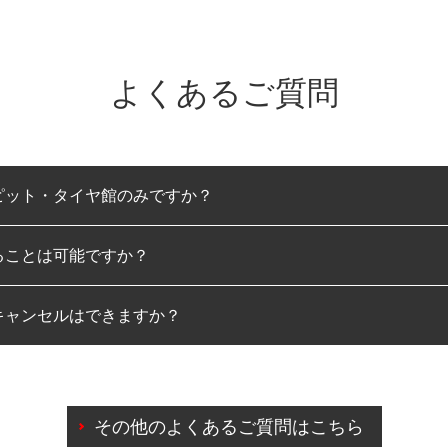
よくあるご質問
ピット・タイヤ館のみですか？
ることは可能ですか？
のみとなります。
キャンセルはできますか？
は可能です。
わせに限り、同時にご予約が出来ないものもございます。
日前までマイページからの予約日変更が可能です。
日前を過ぎている場合のご予約の日時変更につきましては、直
その他のよくあるご質問はこちら
由によりご予約のキャンセルをご希望の際は、直接ご予約いた