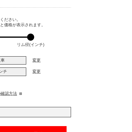
てください。
ると価格が表示されます。
リム径(インチ)
入車
変更
インチ
変更
の確認方法