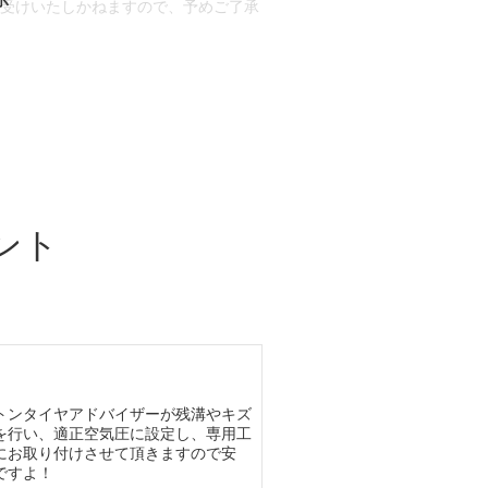
お受けいたしかねますので、予めご了承
合もございます。
場合など含め)によっては、ご来店当日
ざいます。
ント
トンタイヤアドバイザーが残溝やキズ
を行い、適正空気圧に設定し、専用工
にお取り付けさせて頂きますので安
ですよ！