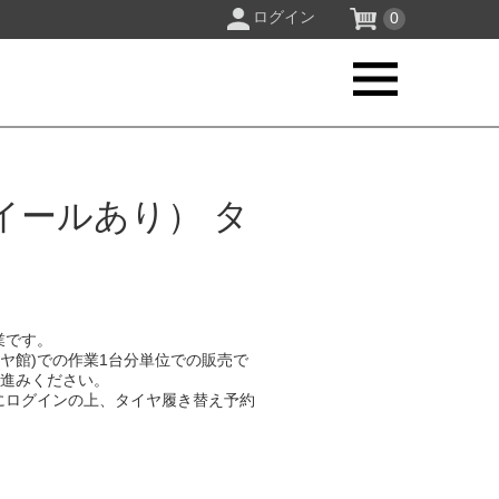
ログイン
0
イールあり） タ
業です。
イヤ館)での作業1台分単位での販売で
お進みください。
にログインの上、タイヤ履き替え予約