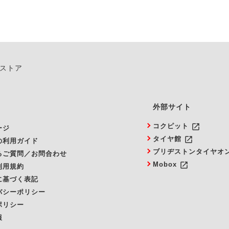
ンストア
外部サイト
launch
コクピット
ージ
launch
タイヤ館
の利用ガイド
ブリヂストンタイヤオ
るご質問／お問合わせ
launch
Mobox
利用規約
に基づく表記
バシーポリシー
ポリシー
報