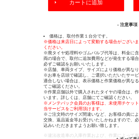
カートに追加
TO
CART
OPTIONS
- 注意事項 
価格は、取付作業１台分です。
※価格は来店日によって変動する場合がござい
ください。
※廃タイヤ処理料やゴムバルブ代等は、料金に
両の場合で、取付に追加費用などが発生する場
必ずご確認をお願いいたします。
※店舗、車両タイプ、サイズにより価格が異な
※お車を店頭で確認し、ご選択いただいたサー
適合しない場合は、表示価格と作業価格が異な
てご確認ください。
※作業店舗以外で購入されたタイヤの場合は、
います。詳しくは、店舗にてご確認ください。
※メンテパック会員のお客様は、未使用チケッ
当サービスをご利用頂けます。
※ご注文時のサイズ間違いなど、お客様の責に
交換、返品返金等お受けいたしかねますので、
込みいただきますようお願い致します。
※違法改造車の入庫作業および、作業によって