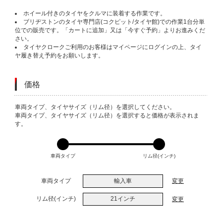
ホイール付きのタイヤをクルマに装着する作業です。
ブリヂストンのタイヤ専門店(コクピット/タイヤ館)での作業1台分単
位での販売です。「カートに追加」又は「今すぐ予約」よりお進みくだ
さい。
タイヤクロークご利用のお客様はマイページにログインの上、タイ
ヤ履き替え予約をお願いします。
価格
VARIATIONS
車両タイプ、タイヤサイズ（リム径）を選択してください。
車両タイプ、タイヤサイズ（リム径）を選択すると価格が表示されま
す。
車両タイプ
リム径(インチ)
車両タイプ
輸入車
変更
リム径(インチ)
21インチ
変更