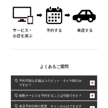
よくあるご質問
予約可能な店舗はコクピット・タイヤ館のみ
ですか？
コクピット・タイヤ館のみとなります。
複数サービスを予約することは可能ですか？
複数サービスのご予約は可能です。
来店予約日時の変更、キャンセルはできます