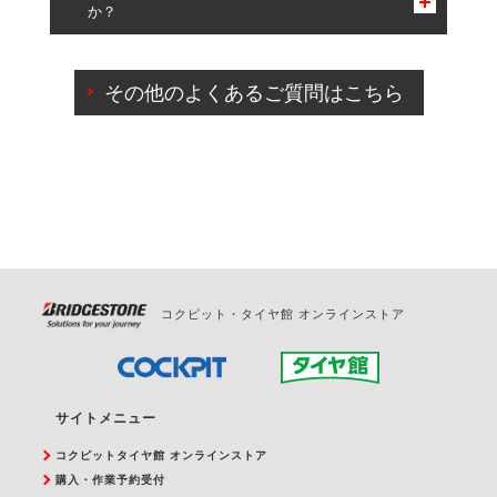
か？
一部の商品・サービスの組み合わせに限り、同時にご予約が
出来ないものもございます。
ご来店予約日の3営業日前までマイページからの予約
日変更が可能です。
その他のよくあるご質問はこちら
ご来店予約日の3営業日前を過ぎている場合のご予約
の日時変更につきましては、直接ご予約の店舗まで
お問合せください。
また、やむを得ない事由によりご予約のキャンセル
をご希望の際は、直接ご予約いただいた店舗へご連
絡ください。
コクピット・タイヤ館 オンラインストア
サイトメニュー
コクピットタイヤ館 オンラインストア
購入・作業予約受付