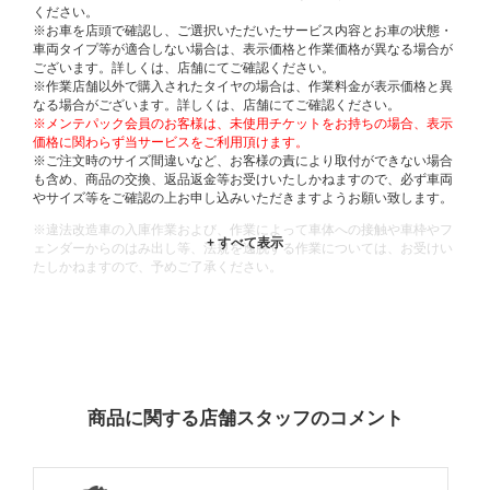
ください。
※お車を店頭で確認し、ご選択いただいたサービス内容とお車の状態・
車両タイプ等が適合しない場合は、表示価格と作業価格が異なる場合が
ございます。詳しくは、店舗にてご確認ください。
※作業店舗以外で購入されたタイヤの場合は、作業料金が表示価格と異
なる場合がございます。詳しくは、店舗にてご確認ください。
※メンテパック会員のお客様は、未使用チケットをお持ちの場合、表示
価格に関わらず当サービスをご利用頂けます。
※ご注文時のサイズ間違いなど、お客様の責により取付ができない場合
も含め、商品の交換、返品返金等お受けいたしかねますので、必ず車両
やサイズ等をご確認の上お申し込みいただきますようお願い致します。
※違法改造車の入庫作業および、作業によって車体への接触や車枠やフ
ェンダーからのはみ出し等、法規を逸脱する作業については、お受けい
たしかねますので、予めご了承ください。
※輸入車や一部希少車種等には対応できない場合もございます。
※おクルマの状態(作業の安全性を確保できない場合など含め)によって
は、ご来店当日であっても、作業をお断りさせて頂く場合もございま
す。
ADDITIONAL
INFORMATION
商品に関する店舗スタッフのコメント