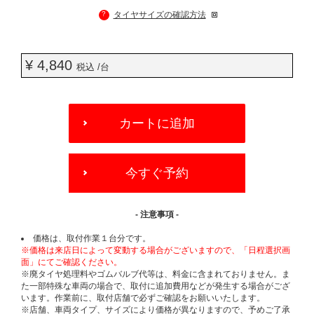
?
タイヤサイズの確認方法
¥ 4,840
税込 /台
ADD
TO
カートに追加
CART
OPTIONS
今すぐ予約
- 注意事項 -
価格は、取付作業１台分です。
※価格は来店日によって変動する場合がございますので、「日程選択画
面」にてご確認ください。
※廃タイヤ処理料やゴムバルブ代等は、料金に含まれておりません。ま
た一部特殊な車両の場合で、取付に追加費用などが発生する場合がござ
います。作業前に、取付店舗で必ずご確認をお願いいたします。
※店舗、車両タイプ、サイズにより価格が異なりますので、予めご了承