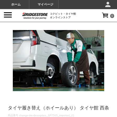
ホーム
マイページ
コクピット・タイヤ館
0
オンラインストア
IMAGES
タイヤ履き替え（ホイールあり） タイヤ館 西条
DETAILS
商品番号
change-tire-desorption_SP7505_imported_21