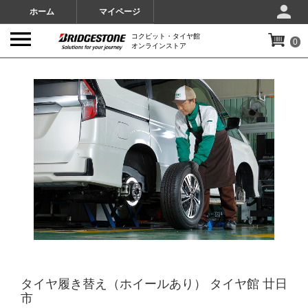
ホーム
マイページ
コクピット・タイヤ館
0
オンラインストア
IMAGES
タイヤ履き替え（ホイールあり） タイヤ館 廿日
市