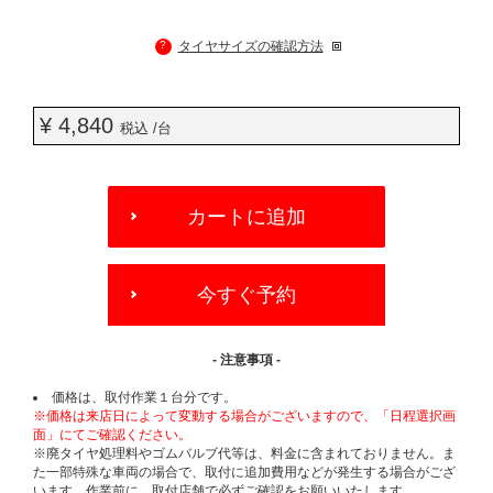
?
タイヤサイズの確認方法
¥ 4,840
税込 /台
ADD
TO
カートに追加
CART
OPTIONS
今すぐ予約
- 注意事項 -
価格は、取付作業１台分です。
※価格は来店日によって変動する場合がございますので、「日程選択画
面」にてご確認ください。
※廃タイヤ処理料やゴムバルブ代等は、料金に含まれておりません。ま
た一部特殊な車両の場合で、取付に追加費用などが発生する場合がござ
います。作業前に、取付店舗で必ずご確認をお願いいたします。