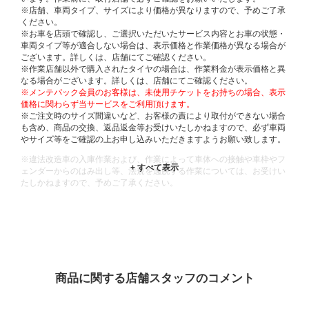
※店舗、車両タイプ、サイズにより価格が異なりますので、予めご了承
ください。
※お車を店頭で確認し、ご選択いただいたサービス内容とお車の状態・
車両タイプ等が適合しない場合は、表示価格と作業価格が異なる場合が
ございます。詳しくは、店舗にてご確認ください。
※作業店舗以外で購入されたタイヤの場合は、作業料金が表示価格と異
なる場合がございます。詳しくは、店舗にてご確認ください。
※メンテパック会員のお客様は、未使用チケットをお持ちの場合、表示
価格に関わらず当サービスをご利用頂けます。
※ご注文時のサイズ間違いなど、お客様の責により取付ができない場合
も含め、商品の交換、返品返金等お受けいたしかねますので、必ず車両
やサイズ等をご確認の上お申し込みいただきますようお願い致します。
※違法改造車の入庫作業および、作業によって車体への接触や車枠やフ
ェンダーからのはみ出し等、法規を逸脱する作業については、お受けい
たしかねますので、予めご了承ください。
※輸入車や一部希少車種等には対応できない場合もございます。
※おクルマの状態(作業の安全性を確保できない場合など含め)によって
は、ご来店当日であっても、作業をお断りさせて頂く場合もございま
す。
ADDITIONAL
INFORMATION
商品に関する店舗スタッフのコメント