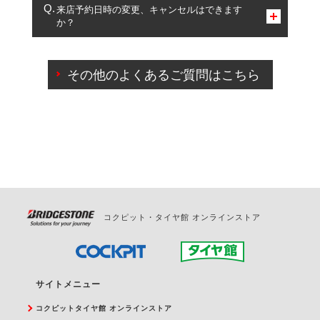
複数サービスのご予約は可能です。
来店予約日時の変更、キャンセルはできます
か？
一部の商品・サービスの組み合わせに限り、同時にご予約が
出来ないものもございます。
ご来店予約日の3営業日前までマイページからの予約
日変更が可能です。
その他のよくあるご質問はこちら
ご来店予約日の3営業日前を過ぎている場合のご予約
の日時変更につきましては、直接ご予約の店舗まで
お問合せください。
また、やむを得ない事由によりご予約のキャンセル
をご希望の際は、直接ご予約いただいた店舗へご連
絡ください。
コクピット・タイヤ館 オンラインストア
サイトメニュー
コクピットタイヤ館 オンラインストア