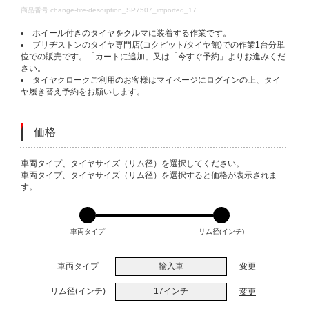
DETAILS
商品番号
change-tire-desorption_SP7507_imported_17
ホイール付きのタイヤをクルマに装着する作業です。
ブリヂストンのタイヤ専門店(コクピット/タイヤ館)での作業1台分単
位での販売です。「カートに追加」又は「今すぐ予約」よりお進みくだ
さい。
タイヤクロークご利用のお客様はマイページにログインの上、タイ
ヤ履き替え予約をお願いします。
価格
VARIATIONS
車両タイプ、タイヤサイズ（リム径）を選択してください。
車両タイプ、タイヤサイズ（リム径）を選択すると価格が表示されま
す。
車両タイプ
リム径(インチ)
車両タイプ
輸入車
変更
リム径(インチ)
17インチ
変更