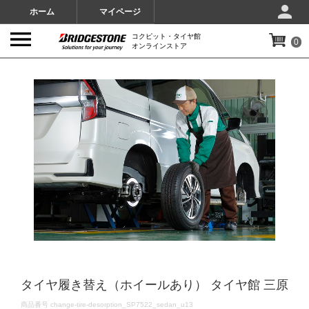
ホーム
マイページ
コクピット・タイヤ館
0
オンラインストア
IMAGES
タイヤ履き替え（ホイールあり） タイヤ館 三原
DETAILS
商品番号
change-tire-desorption_SP7522_sedan_u13