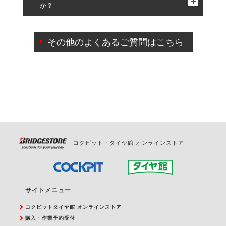
か？
一部の商品・サービスの組み合わせに限り、同時にご予約が
出来ないものもございます。
ご来店予約日の3営業日前までマイページからの予約
日変更が可能です。
その他のよくあるご質問はこちら
ご来店予約日の3営業日前を過ぎている場合のご予約
の日時変更につきましては、直接ご予約の店舗まで
お問合せください。
また、やむを得ない事由によりご予約のキャンセル
をご希望の際は、直接ご予約いただいた店舗へご連
絡ください。
コクピット・タイヤ館 オンラインストア
サイトメニュー
コクピットタイヤ館 オンラインストア
購入・作業予約受付