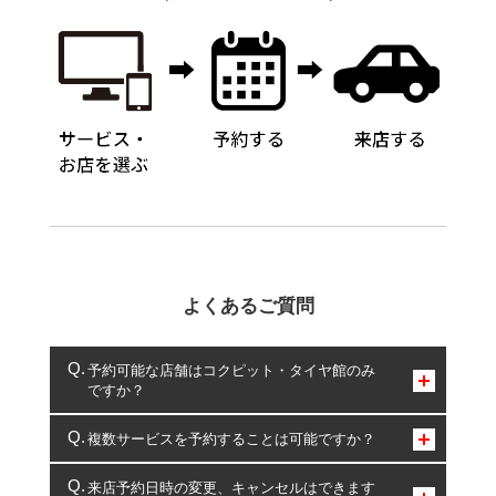
よくあるご質問
予約可能な店舗はコクピット・タイヤ館のみ
ですか？
コクピット・タイヤ館のみとなります。
複数サービスを予約することは可能ですか？
複数サービスのご予約は可能です。
来店予約日時の変更、キャンセルはできます