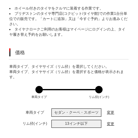
ホイール付きのタイヤをクルマに装着する作業です。
ブリヂストンのタイヤ専門店(コクピット/タイヤ館)での作業1台分単
位での販売です。「カートに追加」又は「今すぐ予約」よりお進みくだ
さい。
タイヤクロークご利用のお客様はマイページにログインの上、タイ
ヤ履き替え予約をお願いします。
価格
VARIATIONS
車両タイプ、タイヤサイズ（リム径）を選択してください。
車両タイプ、タイヤサイズ（リム径）を選択すると価格が表示されま
す。
車両タイプ
リム径(インチ)
車両タイプ
セダン・クーペ・スポーツ
変更
リム径(インチ)
13インチ以下
変更