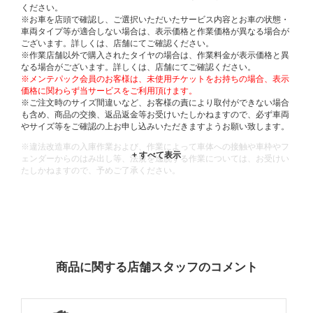
ください。
※お車を店頭で確認し、ご選択いただいたサービス内容とお車の状態・
車両タイプ等が適合しない場合は、表示価格と作業価格が異なる場合が
ございます。詳しくは、店舗にてご確認ください。
※作業店舗以外で購入されたタイヤの場合は、作業料金が表示価格と異
なる場合がございます。詳しくは、店舗にてご確認ください。
※メンテパック会員のお客様は、未使用チケットをお持ちの場合、表示
価格に関わらず当サービスをご利用頂けます。
※ご注文時のサイズ間違いなど、お客様の責により取付ができない場合
も含め、商品の交換、返品返金等お受けいたしかねますので、必ず車両
やサイズ等をご確認の上お申し込みいただきますようお願い致します。
※違法改造車の入庫作業および、作業によって車体への接触や車枠やフ
ェンダーからのはみ出し等、法規を逸脱する作業については、お受けい
たしかねますので、予めご了承ください。
※輸入車や一部希少車種等には対応できない場合もございます。
※おクルマの状態(作業の安全性を確保できない場合など含め)によって
は、ご来店当日であっても、作業をお断りさせて頂く場合もございま
す。
ADDITIONAL
INFORMATION
商品に関する店舗スタッフのコメント