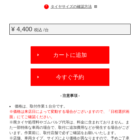
?
タイヤサイズの確認方法
¥ 4,400
税込 /台
ADD
TO
カートに追加
CART
OPTIONS
今すぐ予約
- 注意事項 -
価格は、取付作業１台分です。
※価格は来店日によって変動する場合がございますので、「日程選択画
面」にてご確認ください。
※廃タイヤ処理料やゴムバルブ代等は、料金に含まれておりません。ま
た一部特殊な車両の場合で、取付に追加費用などが発生する場合がござ
います。作業前に、取付店舗で必ずご確認をお願いいたします。
※店舗、車両タイプ、サイズにより価格が異なりますので、予めご了承