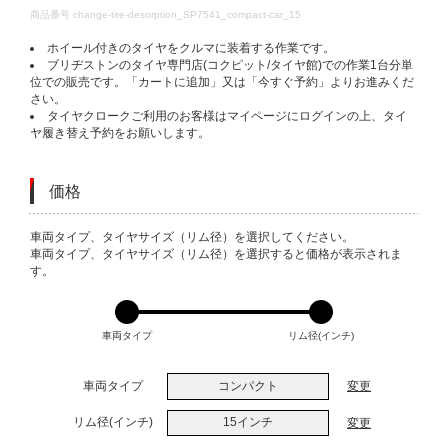
DETAILS
商品番号
change-tire-desorption_SP7541_compact-car_15
ホイール付きのタイヤをクルマに装着する作業です。
ブリヂストンのタイヤ専門店(コクピット/タイヤ館)での作業1台分単
位での販売です。「カートに追加」又は「今すぐ予約」よりお進みくだ
さい。
タイヤクロークご利用のお客様はマイページにログインの上、タイ
ヤ履き替え予約をお願いします。
価格
VARIATIONS
車両タイプ、タイヤサイズ（リム径）を選択してください。
車両タイプ、タイヤサイズ（リム径）を選択すると価格が表示されま
す。
車両タイプ
リム径(インチ)
車両タイプ
コンパクト
変更
リム径(インチ)
15インチ
変更