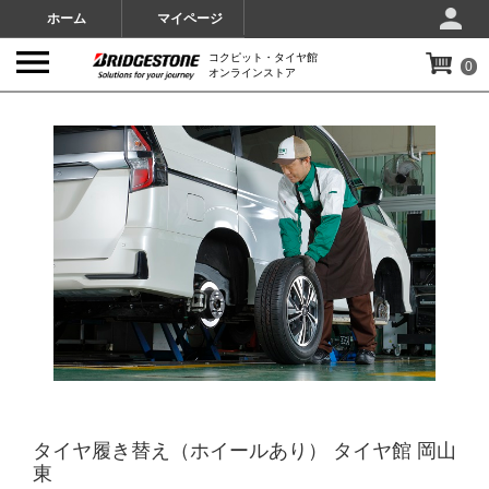
ホーム
マイページ
コクピット・タイヤ館
0
オンラインストア
IMAGES
タイヤ履き替え（ホイールあり） タイヤ館 岡山
東