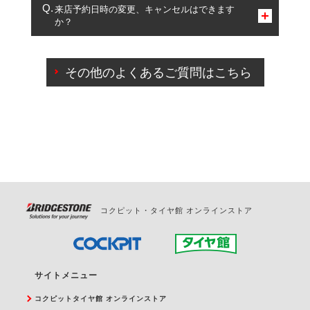
複数サービスのご予約は可能です。
来店予約日時の変更、キャンセルはできます
か？
一部の商品・サービスの組み合わせに限り、同時にご予約が
出来ないものもございます。
ご来店予約日の3営業日前までマイページからの予約
日変更が可能です。
その他のよくあるご質問はこちら
ご来店予約日の3営業日前を過ぎている場合のご予約
の日時変更につきましては、直接ご予約の店舗まで
お問合せください。
また、やむを得ない事由によりご予約のキャンセル
をご希望の際は、直接ご予約いただいた店舗へご連
絡ください。
コクピット・タイヤ館 オンラインストア
サイトメニュー
コクピットタイヤ館 オンラインストア