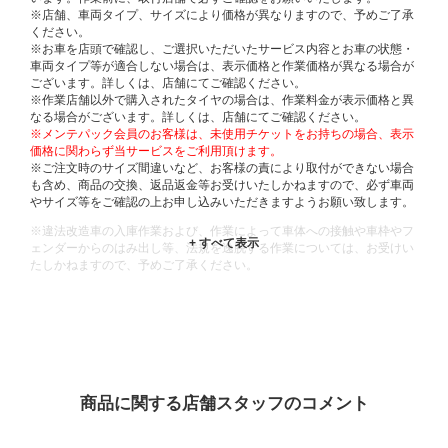
※店舗、車両タイプ、サイズにより価格が異なりますので、予めご了承
ください。
※お車を店頭で確認し、ご選択いただいたサービス内容とお車の状態・
車両タイプ等が適合しない場合は、表示価格と作業価格が異なる場合が
ございます。詳しくは、店舗にてご確認ください。
※作業店舗以外で購入されたタイヤの場合は、作業料金が表示価格と異
なる場合がございます。詳しくは、店舗にてご確認ください。
※メンテパック会員のお客様は、未使用チケットをお持ちの場合、表示
価格に関わらず当サービスをご利用頂けます。
※ご注文時のサイズ間違いなど、お客様の責により取付ができない場合
も含め、商品の交換、返品返金等お受けいたしかねますので、必ず車両
やサイズ等をご確認の上お申し込みいただきますようお願い致します。
※違法改造車の入庫作業および、作業によって車体への接触や車枠やフ
ェンダーからのはみ出し等、法規を逸脱する作業については、お受けい
たしかねますので、予めご了承ください。
※輸入車や一部希少車種等には対応できない場合もございます。
※おクルマの状態(作業の安全性を確保できない場合など含め)によって
は、ご来店当日であっても、作業をお断りさせて頂く場合もございま
す。
ADDITIONAL
INFORMATION
商品に関する店舗スタッフのコメント