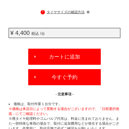
?
タイヤサイズの確認方法
¥ 4,400
税込 /台
ADD
TO
カートに追加
CART
OPTIONS
今すぐ予約
- 注意事項 -
価格は、取付作業１台分です。
※価格は来店日によって変動する場合がございますので、「日程選択画
面」にてご確認ください。
※廃タイヤ処理料やゴムバルブ代等は、料金に含まれておりません。ま
た一部特殊な車両の場合で、取付に追加費用などが発生する場合がござ
います。作業前に、取付店舗で必ずご確認をお願いいたします。