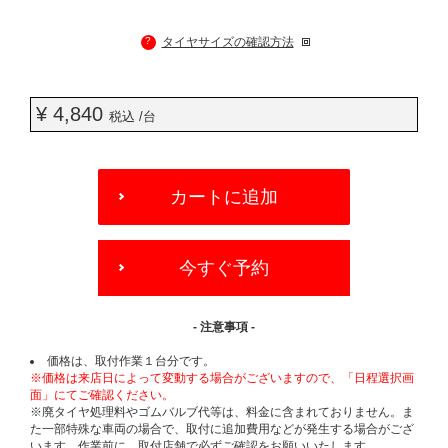
?
タイヤサイズの確認方法
¥ 4,840
税込 /台
ADD
TO
カートに追加
CART
OPTIONS
今すぐ予約
- 注意事項 -
価格は、取付作業１台分です。
※価格は来店日によって変動する場合がございますので、「日程選択画
面」にてご確認ください。
※廃タイヤ処理料やゴムバルブ代等は、料金に含まれておりません。ま
た一部特殊な車両の場合で、取付に追加費用などが発生する場合がござ
います。作業前に、取付店舗で必ずご確認をお願いいたします。