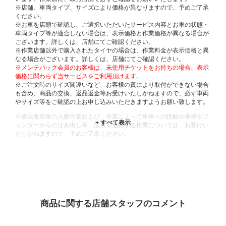
※店舗、車両タイプ、サイズにより価格が異なりますので、予めご了承
ください。
※お車を店頭で確認し、ご選択いただいたサービス内容とお車の状態・
車両タイプ等が適合しない場合は、表示価格と作業価格が異なる場合が
ございます。詳しくは、店舗にてご確認ください。
※作業店舗以外で購入されたタイヤの場合は、作業料金が表示価格と異
なる場合がございます。詳しくは、店舗にてご確認ください。
※メンテパック会員のお客様は、未使用チケットをお持ちの場合、表示
価格に関わらず当サービスをご利用頂けます。
※ご注文時のサイズ間違いなど、お客様の責により取付ができない場合
も含め、商品の交換、返品返金等お受けいたしかねますので、必ず車両
やサイズ等をご確認の上お申し込みいただきますようお願い致します。
※違法改造車の入庫作業および、作業によって車体への接触や車枠やフ
ェンダーからのはみ出し等、法規を逸脱する作業については、お受けい
たしかねますので、予めご了承ください。
※輸入車や一部希少車種等には対応できない場合もございます。
※おクルマの状態(作業の安全性を確保できない場合など含め)によって
は、ご来店当日であっても、作業をお断りさせて頂く場合もございま
す。
ADDITIONAL
INFORMATION
商品に関する店舗スタッフのコメント