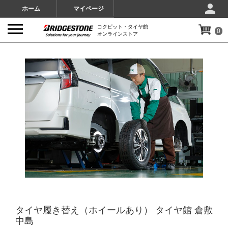
ホーム
マイページ
コクピット・タイヤ館
0
オンラインストア
IMAGES
タイヤ履き替え（ホイールあり） タイヤ館 倉敷
中島