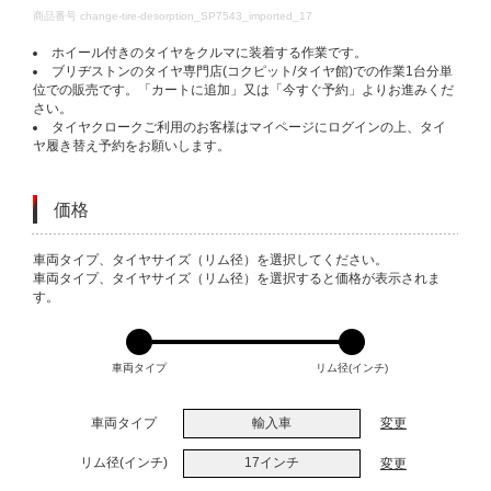
DETAILS
商品番号
change-tire-desorption_SP7543_imported_17
ホイール付きのタイヤをクルマに装着する作業です。
ブリヂストンのタイヤ専門店(コクピット/タイヤ館)での作業1台分単
位での販売です。「カートに追加」又は「今すぐ予約」よりお進みくだ
さい。
タイヤクロークご利用のお客様はマイページにログインの上、タイ
ヤ履き替え予約をお願いします。
価格
VARIATIONS
車両タイプ、タイヤサイズ（リム径）を選択してください。
車両タイプ、タイヤサイズ（リム径）を選択すると価格が表示されま
す。
車両タイプ
リム径(インチ)
車両タイプ
輸入車
変更
リム径(インチ)
17インチ
変更