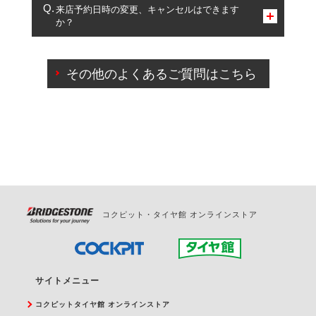
複数サービスのご予約は可能です。
来店予約日時の変更、キャンセルはできます
か？
一部の商品・サービスの組み合わせに限り、同時にご予約が
出来ないものもございます。
ご来店予約日の3営業日前までマイページからの予約
日変更が可能です。
その他のよくあるご質問はこちら
ご来店予約日の3営業日前を過ぎている場合のご予約
の日時変更につきましては、直接ご予約の店舗まで
お問合せください。
また、やむを得ない事由によりご予約のキャンセル
をご希望の際は、直接ご予約いただいた店舗へご連
絡ください。
コクピット・タイヤ館 オンラインストア
サイトメニュー
コクピットタイヤ館 オンラインストア