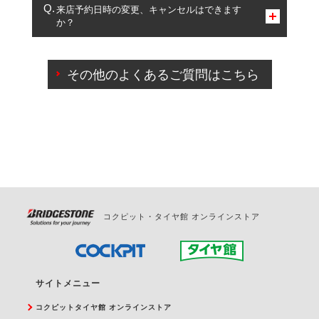
複数サービスのご予約は可能です。
来店予約日時の変更、キャンセルはできます
か？
一部の商品・サービスの組み合わせに限り、同時にご予約が
出来ないものもございます。
ご来店予約日の3営業日前までマイページからの予約
日変更が可能です。
その他のよくあるご質問はこちら
ご来店予約日の3営業日前を過ぎている場合のご予約
の日時変更につきましては、直接ご予約の店舗まで
お問合せください。
また、やむを得ない事由によりご予約のキャンセル
をご希望の際は、直接ご予約いただいた店舗へご連
絡ください。
コクピット・タイヤ館 オンラインストア
サイトメニュー
コクピットタイヤ館 オンラインストア