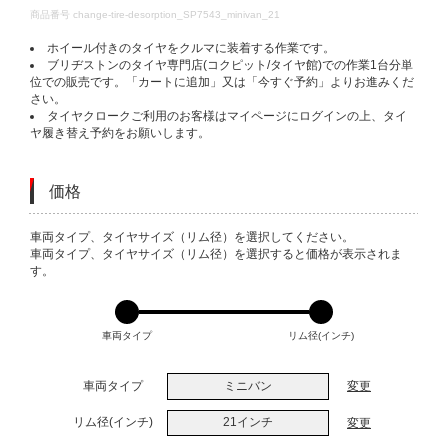
DETAILS
商品番号
change-tire-desorption_SP7543_minivan_21
ホイール付きのタイヤをクルマに装着する作業です。
ブリヂストンのタイヤ専門店(コクピット/タイヤ館)での作業1台分単
位での販売です。「カートに追加」又は「今すぐ予約」よりお進みくだ
さい。
タイヤクロークご利用のお客様はマイページにログインの上、タイ
ヤ履き替え予約をお願いします。
価格
VARIATIONS
車両タイプ、タイヤサイズ（リム径）を選択してください。
車両タイプ、タイヤサイズ（リム径）を選択すると価格が表示されま
す。
車両タイプ
リム径(インチ)
車両タイプ
ミニバン
変更
リム径(インチ)
21インチ
変更