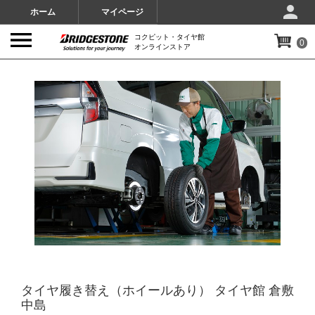
ホーム
マイページ
コクピット・タイヤ館
0
オンラインストア
IMAGES
タイヤ履き替え（ホイールあり） タイヤ館 倉敷
中島