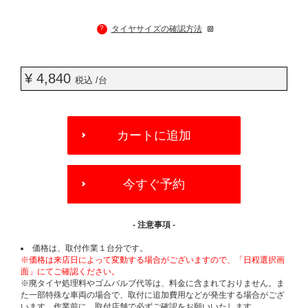
?
タイヤサイズの確認方法
¥ 4,840
税込 /台
ADD
TO
カートに追加
CART
OPTIONS
今すぐ予約
- 注意事項 -
価格は、取付作業１台分です。
※価格は来店日によって変動する場合がございますので、「日程選択画
面」にてご確認ください。
※廃タイヤ処理料やゴムバルブ代等は、料金に含まれておりません。ま
た一部特殊な車両の場合で、取付に追加費用などが発生する場合がござ
います。作業前に、取付店舗で必ずご確認をお願いいたします。