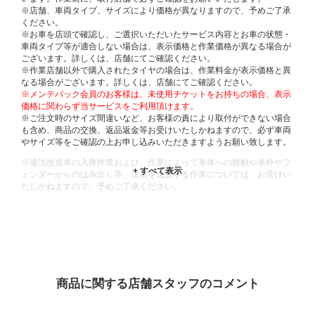
※店舗、車両タイプ、サイズにより価格が異なりますので、予めご了承
ください。
※お車を店頭で確認し、ご選択いただいたサービス内容とお車の状態・
車両タイプ等が適合しない場合は、表示価格と作業価格が異なる場合が
ございます。詳しくは、店舗にてご確認ください。
※作業店舗以外で購入されたタイヤの場合は、作業料金が表示価格と異
なる場合がございます。詳しくは、店舗にてご確認ください。
※メンテパック会員のお客様は、未使用チケットをお持ちの場合、表示
価格に関わらず当サービスをご利用頂けます。
※ご注文時のサイズ間違いなど、お客様の責により取付ができない場合
も含め、商品の交換、返品返金等お受けいたしかねますので、必ず車両
やサイズ等をご確認の上お申し込みいただきますようお願い致します。
※違法改造車の入庫作業および、作業によって車体への接触や車枠やフ
ェンダーからのはみ出し等、法規を逸脱する作業については、お受けい
たしかねますので、予めご了承ください。
※輸入車や一部希少車種等には対応できない場合もございます。
※おクルマの状態(作業の安全性を確保できない場合など含め)によって
は、ご来店当日であっても、作業をお断りさせて頂く場合もございま
す。
ADDITIONAL
INFORMATION
商品に関する店舗スタッフのコメント