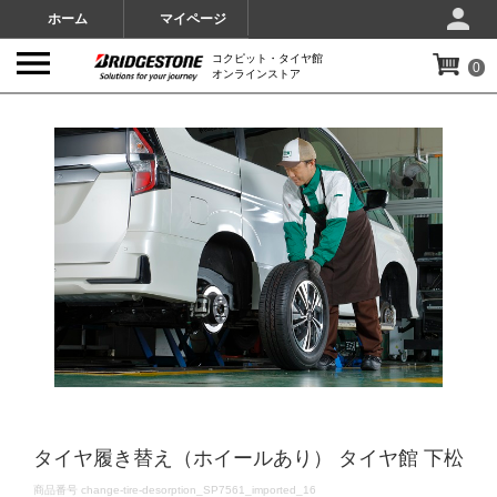
ホーム
マイページ
コクピット・タイヤ館
0
オンラインストア
IMAGES
タイヤ履き替え（ホイールあり） タイヤ館 下松
DETAILS
商品番号
change-tire-desorption_SP7561_imported_16