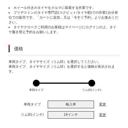
ホイール付きのタイヤをクルマに装着する作業です。
ブリヂストンのタイヤ専門店(コクピット/タイヤ館)での作業1台分単
位での販売です。「カートに追加」又は「今すぐ予約」よりお進みくだ
さい。
タイヤクロークご利用のお客様はマイページにログインの上、タイ
ヤ履き替え予約をお願いします。
価格
VARIATIONS
車両タイプ、タイヤサイズ（リム径）を選択してください。
車両タイプ、タイヤサイズ（リム径）を選択すると価格が表示されま
す。
車両タイプ
リム径(インチ)
車両タイプ
輸入車
変更
リム径(インチ)
16インチ
変更