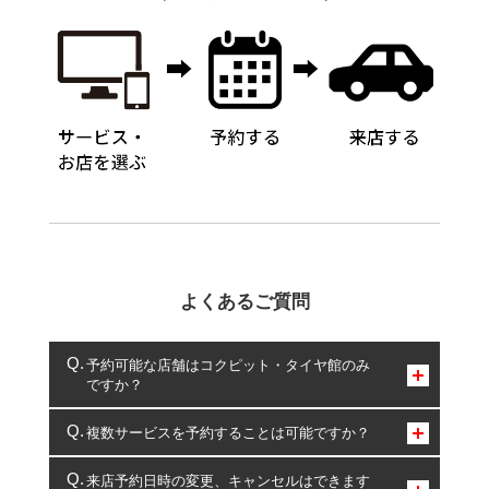
よくあるご質問
予約可能な店舗はコクピット・タイヤ館のみ
ですか？
コクピット・タイヤ館のみとなります。
複数サービスを予約することは可能ですか？
複数サービスのご予約は可能です。
来店予約日時の変更、キャンセルはできます