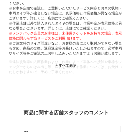
ください。
※お車を店頭で確認し、ご選択いただいたサービス内容とお車の状態・
車両タイプ等が適合しない場合は、表示価格と作業価格が異なる場合が
ございます。詳しくは、店舗にてご確認ください。
※作業店舗以外で購入されたタイヤの場合は、作業料金が表示価格と異
なる場合がございます。詳しくは、店舗にてご確認ください。
※メンテパック会員のお客様は、未使用チケットをお持ちの場合、表示
価格に関わらず当サービスをご利用頂けます。
※ご注文時のサイズ間違いなど、お客様の責により取付ができない場合
も含め、商品の交換、返品返金等お受けいたしかねますので、必ず車両
やサイズ等をご確認の上お申し込みいただきますようお願い致します。
※違法改造車の入庫作業および、作業によって車体への接触や車枠やフ
ェンダーからのはみ出し等、法規を逸脱する作業については、お受けい
たしかねますので、予めご了承ください。
※輸入車や一部希少車種等には対応できない場合もございます。
※おクルマの状態(作業の安全性を確保できない場合など含め)によって
は、ご来店当日であっても、作業をお断りさせて頂く場合もございま
す。
ADDITIONAL
INFORMATION
商品に関する店舗スタッフのコメント