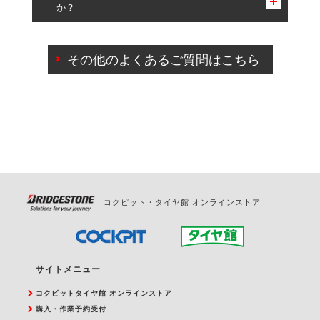
か？
一部の商品・サービスの組み合わせに限り、同時にご予約が
出来ないものもございます。
ご来店予約日の3営業日前までマイページからの予約
日変更が可能です。
その他のよくあるご質問はこちら
ご来店予約日の3営業日前を過ぎている場合のご予約
の日時変更につきましては、直接ご予約の店舗まで
お問合せください。
また、やむを得ない事由によりご予約のキャンセル
をご希望の際は、直接ご予約いただいた店舗へご連
絡ください。
コクピット・タイヤ館 オンラインストア
サイトメニュー
コクピットタイヤ館 オンラインストア
購入・作業予約受付