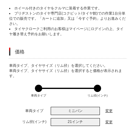
ホイール付きのタイヤをクルマに装着する作業です。
ブリヂストンのタイヤ専門店(コクピット/タイヤ館)での作業1台分単
位での販売です。「カートに追加」又は「今すぐ予約」よりお進みくだ
さい。
タイヤクロークご利用のお客様はマイページにログインの上、タイ
ヤ履き替え予約をお願いします。
価格
VARIATIONS
車両タイプ、タイヤサイズ（リム径）を選択してください。
車両タイプ、タイヤサイズ（リム径）を選択すると価格が表示されま
す。
車両タイプ
リム径(インチ)
車両タイプ
ミニバン
変更
リム径(インチ)
21インチ
変更