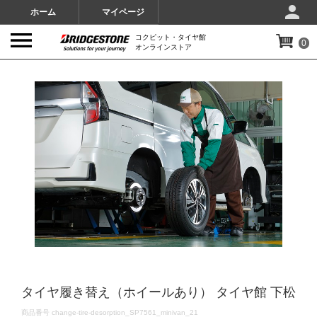
ホーム
マイページ
コクピット・タイヤ館
0
オンラインストア
IMAGES
タイヤ履き替え（ホイールあり） タイヤ館 下松
DETAILS
商品番号
change-tire-desorption_SP7561_minivan_21