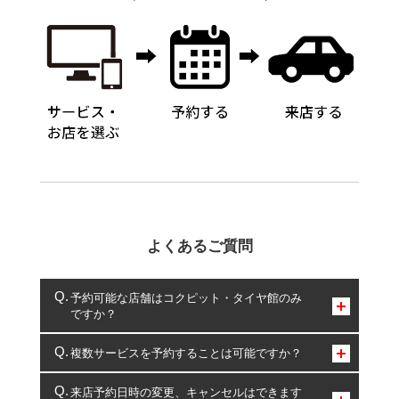
よくあるご質問
予約可能な店舗はコクピット・タイヤ館のみ
ですか？
コクピット・タイヤ館のみとなります。
複数サービスを予約することは可能ですか？
複数サービスのご予約は可能です。
来店予約日時の変更、キャンセルはできます