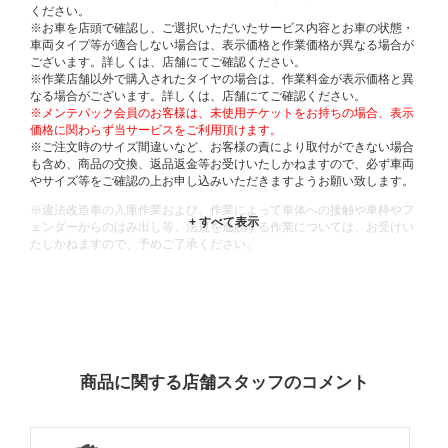
ください。
※お車を店頭で確認し、ご選択いただいたサービス内容とお車の状態・
車両タイプ等が適合しない場合は、表示価格と作業価格が異なる場合が
ございます。詳しくは、店舗にてご確認ください。
※作業店舗以外で購入されたタイヤの場合は、作業料金が表示価格と異
なる場合がございます。詳しくは、店舗にてご確認ください。
※メンテパック会員のお客様は、未使用チケットをお持ちの場合、表示
価格に関わらず当サービスをご利用頂けます。
※ご注文時のサイズ間違いなど、お客様の責により取付ができない場合
も含め、商品の交換、返品返金等お受けいたしかねますので、必ず車両
やサイズ等をご確認の上お申し込みいただきますようお願い致します。
※違法改造車の入庫作業および、作業によって車体への接触や車枠やフ
ェンダーからのはみ出し等、法規を逸脱する作業については、お受けい
たしかねますので、予めご了承ください。
※輸入車や一部希少車種等には対応できない場合もございます。
※おクルマの状態(作業の安全性を確保できない場合など含め)によって
は、ご来店当日であっても、作業をお断りさせて頂く場合もございま
す。
ADDITIONAL
INFORMATION
商品に関する店舗スタッフのコメント