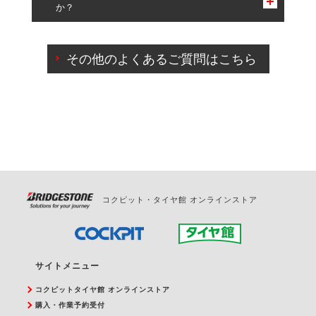
か？
一部の商品・サービスの組み合わせに限り、同時にご予約が
出来ないものもございます。
ご来店予約日の3営業日前までマイページからの予約
日変更が可能です。
その他のよくあるご質問はこちら
ご来店予約日の3営業日前を過ぎている場合のご予約
の日時変更につきましては、直接ご予約の店舗まで
お問合せください。
また、やむを得ない事由によりご予約のキャンセル
をご希望の際は、直接ご予約いただいた店舗へご連
絡ください。
コクピット・タイヤ館 オンラインストア
サイトメニュー
コクピットタイヤ館 オンラインストア
購入・作業予約受付